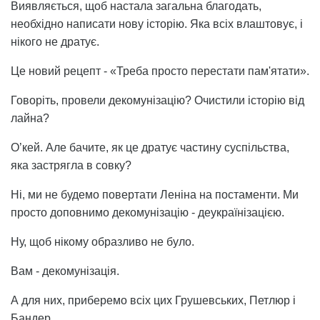
Виявляється, щоб настала загальна благодать,
необхідно написати нову історію. Яка всіх влаштовує, і
нікого не дратує.
Це новий рецепт - «Треба просто перестати пам'ятати».
Говоріть, провели декомунізацію? Очистили історію від
лайна?
О’кей. Але бачите, як це дратує частину суспільства,
яка застрягла в совку?
Ні, ми не будемо повертати Леніна на постаменти. Ми
просто доповнимо декомунізацію - деукраїнізацією.
Ну, щоб нікому образливо не було.
Вам - декомунізація.
А для них, приберемо всіх цих Грушевських, Петлюр і
Бандер.