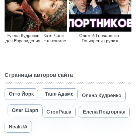
Елена Кудренко - Катя Чили
Олексій Гончаренко -
для Евровидения - это космос
Гончаренко рулить
Страницы авторов сайта
Отто Йорк
Таня Адамс
Олена Кудренко
Олег Шарп
СтопРаша
Елена Подгорная
RealiUA