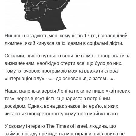
Нинішні нагадують мені комуністів 17-го, і зголоднілий
люмпен, який кинувся за їх ідеями в соціальні ліфти.
Оскільки, нічого путнього вони не в змозі створювати за
визначенням, необхідно стерти все, що було до них.
Тому, ключовою програмою можна вважати слова
«Інтернаціоналу» - «... до основанья, а затем ...».
Наша маленька версія Леніна поки не пише «квітневих
тез», через відсутність сценариста з потрібним
досвідом. Однак, вона дає знакові інтерв'ю, в яких
читаються конкретні контури мутного майбутнього.
У своєму інтерв'ю The Times of Israel, людина, що
займає посаду президента моєї країни, висловила не