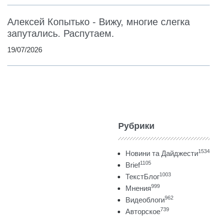
Алексей Копытько - Вижу, многие слегка
запутались. Распутаем.
19/07/2026
Рубрики
1534
Новини та Дайджести
1105
Brief
1003
ТекстБлог
999
Мнения
962
Видеоблоги
739
Авторское