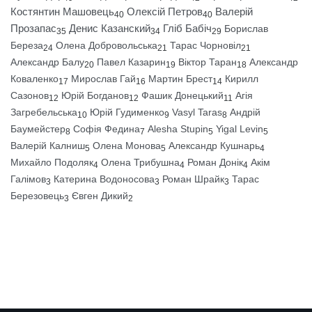
Костянтин Машовець
Олексій Петров
Валерій
40
40
Прозапас
Денис Казанский
Гліб Бабіч
Борислав
35
34
29
Береза
Олена Добровольська
Тарас Чорновіл
24
21
21
Александр Балу
Павел Казарин
Віктор Таран
Александр
20
19
18
Коваленко
Мирослав Гай
Мартин Брест
Кирилл
17
16
14
Сазонов
Юрій Богданов
Фашик Донецький
Агія
12
12
11
Загребельська
Юрій Гудименко
Vasyl Taras
Андрій
10
9
8
Баумейстер
Софія Федина
Alesha Stupin
Yigal Levin
8
7
5
5
Валерій Калниш
Олена Монова
Александр Кушнарь
5
5
4
Михайло Подоляк
Олена Трибушна
Роман Донік
Акім
4
4
4
Галімов
Катерина Водоносова
Роман Шрайк
Тарас
3
3
3
Березовець
Євген Дикий
3
2