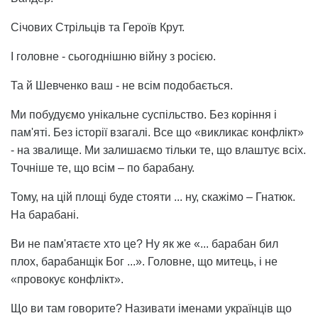
Січових Стрільців та Героїв Крут.
І головне - сьогоднішню війну з росією.
Та й Шевченко ваш - не всім подобається.
Ми побудуємо унікальне суспільство. Без коріння і
пам'яті. Без історії взагалі. Все що «викликає конфлікт»
- на звалище. Ми залишаємо тільки те, що влаштує всіх.
Точніше те, що всім – по барабану.
Тому, на цій площі буде стояти ... ну, скажімо – Гнатюк.
На барабані.
Ви не пам'ятаєте хто це? Ну як же «... барабан бил
плох, барабанщік Бог ...». Головне, що митець, і не
«провокує конфлікт».
Що ви там говорите? Називати іменами українців що