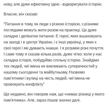
нову, але дуже ефективну ідею - відкоригувати історію.
Власне, він сказав:
“Питання в тому, як люди з різною історією, з різними
поглядами можуть жити разом на практиці. Це дуже
складне і делікатне питання. Є герої, яких вшановують
на заході і в центрі України, і є інші українці, у яких є
свої герої і які думають інакше. І я розумію різні почуття.
І саме тому я сказав кілька разів, дуже чітко: коли у нас
складна історія, побудуймо спільну історію. Знайдімо
тих людей, чиї імена не викликають суперечностей у
нашому сьогоденні та майбутньому. Назвемо
пам’ятники і вулиці на честь людей, чиї імена не
провокують конфлікту”
Ще недавно, він говорив нам, що «немає різниці у якого
пам'ятника». Але, зараз пішов значно далі.