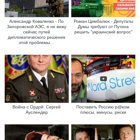
Александр Коваленко - По
Роман Цимбалюк - Депутаты
Запорожской АЭС, я не вижу
Думы требуют от Путина
сейчас путей
решить "украинский вопрос"
дипломатического решения
этой проблемы…
Война с Ордой. Сергей
Поставить Россию р@ком:
Ауслендер
плюсы, минусы, риски