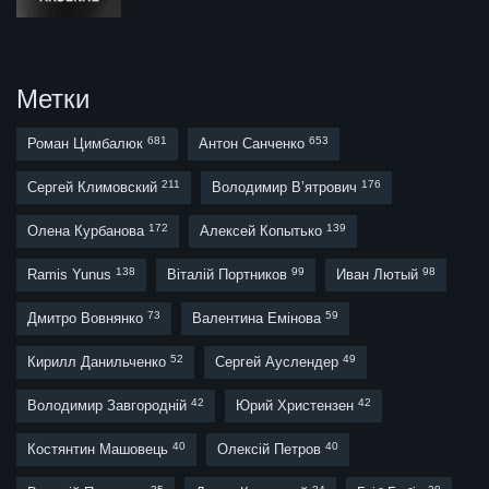
Метки
681
653
Роман Цимбалюк
Антон Санченко
211
176
Сергей Климовский
Володимир В’ятрович
172
139
Олена Курбанова
Алексей Копытько
138
99
98
Ramis Yunus
Віталій Портников
Иван Лютый
73
59
Дмитро Вовнянко
Валентина Емінова
52
49
Кирилл Данильченко
Сергей Ауслендер
42
42
Володимир Завгородній
Юрий Христензен
40
40
Костянтин Машовець
Олексій Петров