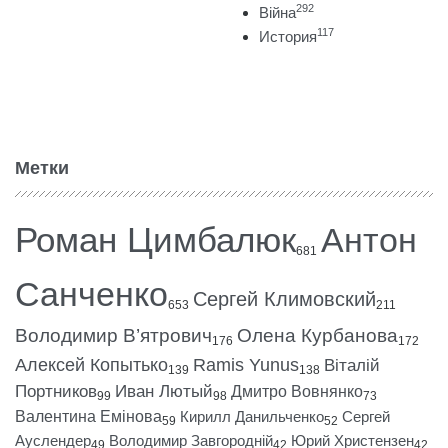
292
Війна
117
История
Метки
Роман Цимбалюк
Антон
681
Санченко
Сергей Климовский
653
211
Володимир В’ятрович
Олена Курбанова
176
172
Алексей Копытько
Ramis Yunus
Віталій
139
138
Портников
Иван Лютый
Дмитро Вовнянко
99
98
73
Валентина Емінова
Кирилл Данильченко
Сергей
59
52
Ауслендер
Володимир Завгородній
Юрий Христензен
49
42
42