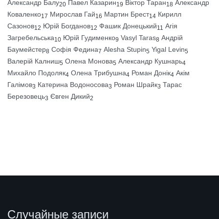
Александр Балу
Павел Казарин
Віктор Таран
Александр
20
19
18
Коваленко
Мирослав Гай
Мартин Брест
Кирилл
17
16
14
Сазонов
Юрій Богданов
Фашик Донецький
Агія
12
12
11
Загребельська
Юрій Гудименко
Vasyl Taras
Андрій
10
9
8
Баумейстер
Софія Федина
Alesha Stupin
Yigal Levin
8
7
5
5
Валерій Калниш
Олена Монова
Александр Кушнарь
5
5
4
Михайло Подоляк
Олена Трибушна
Роман Донік
Акім
4
4
4
Галімов
Катерина Водоносова
Роман Шрайк
Тарас
3
3
3
Березовець
Євген Дикий
3
2
Случайные записи