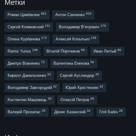
Метки
681
653
Роман Цимбалюк
Антон Санченко
211
176
Сергей Климовский
Володимир В’ятрович
172
139
Олена Курбанова
Алексей Копытько
138
99
98
Ramis Yunus
Віталій Портников
Иван Лютый
73
59
Дмитро Вовнянко
Валентина Емінова
52
49
Кирилл Данильченко
Сергей Ауслендер
42
42
Володимир Завгородній
Юрий Христензен
40
40
Костянтин Машовець
Олексій Петров
35
34
29
Валерій Прозапас
Денис Казанский
Гліб Бабіч