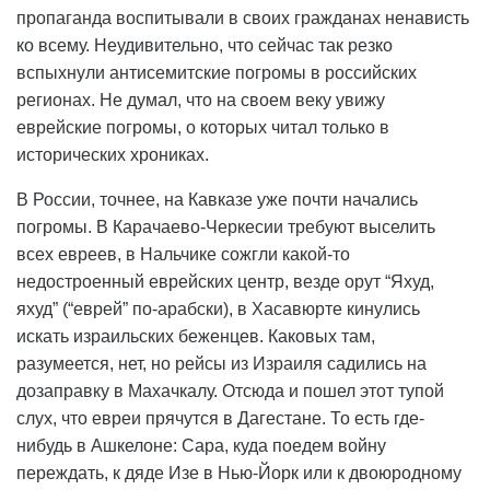
пропаганда воспитывали в своих гражданах ненависть
ко всему. Неудивительно, что сейчас так резко
вспыхнули антисемитские погромы в российских
регионах. Не думал, что на своем веку увижу
еврейские погромы, о которых читал только в
исторических хрониках.
В России, точнее, на Кавказе уже почти начались
погромы. В Карачаево-Черкесии требуют выселить
всех евреев, в Нальчике сожгли какой-то
недостроенный еврейских центр, везде орут “Яхуд,
яхуд” (“еврей” по-арабски), в Хасавюрте кинулись
искать израильских беженцев. Каковых там,
разумеется, нет, но рейсы из Израиля садились на
дозаправку в Махачкалу. Отсюда и пошел этот тупой
слух, что евреи прячутся в Дагестане. То есть где-
нибудь в Ашкелоне: Сара, куда поедем войну
переждать, к дяде Изе в Нью-Йорк или к двоюродному