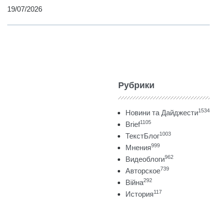
19/07/2026
Рубрики
1534
Новини та Дайджести
1105
Brief
1003
ТекстБлог
999
Мнения
962
Видеоблоги
739
Авторское
292
Війна
117
История