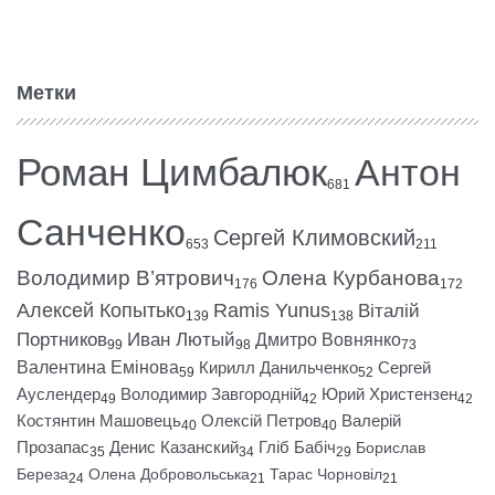
Метки
Роман Цимбалюк
Антон
681
Санченко
Сергей Климовский
653
211
Володимир В’ятрович
Олена Курбанова
176
172
Алексей Копытько
Ramis Yunus
Віталій
139
138
Портников
Иван Лютый
Дмитро Вовнянко
99
98
73
Валентина Емінова
Кирилл Данильченко
Сергей
59
52
Ауслендер
Володимир Завгородній
Юрий Христензен
49
42
42
Костянтин Машовець
Олексій Петров
Валерій
40
40
Прозапас
Денис Казанский
Гліб Бабіч
Борислав
35
34
29
Береза
Олена Добровольська
Тарас Чорновіл
24
21
21