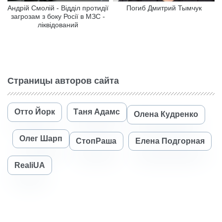
Андрій Смолій - Відділ протидії
Погиб Дмитрий Тымчук
загрозам з боку Росії в МЗС -
ліквідований
Страницы авторов сайта
Отто Йорк
Таня Адамс
Олена Кудренко
Олег Шарп
СтопРаша
Елена Подгорная
RealiUA