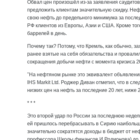
Обвал цен произошёл из-за заявления саудитов
предложить клиентам значительную скидку. Неф
свою нефть до предельного минимума за послед
РФ клиентов из Европы, Азии и США. Кроме тог
баррелей в день.
Почему так? Потому, что Кремль, как обычно, за
ранее взятые на себя обязательства и провал
сокращения добычи нефти с момента кризиса 20
"На нефтяном рынке это эквивалент объявлению
IHS Markit Ltd. Роджер Диван отметил, что в 
низких цен на нефть за последние 20 лет, ниже 2
* * *
Это второй удар по России за последнюю недел
ей пришлось перебрасывать в Сирию наибольшие
значительно сократятся доходы в бюджет от неф
профессора Школы финансов И.Родионова) до 1