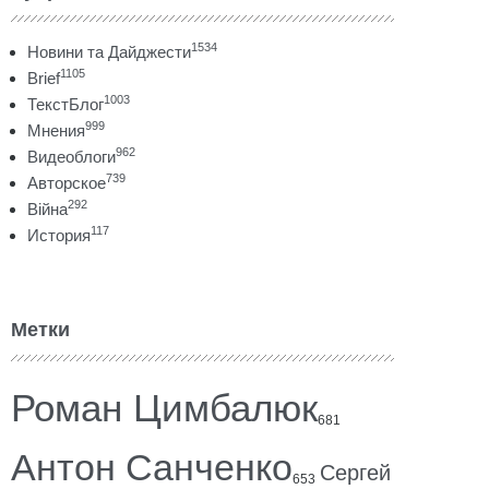
1534
Новини та Дайджести
1105
Brief
1003
ТекстБлог
999
Мнения
962
Видеоблоги
739
Авторское
292
Війна
117
История
Метки
Роман Цимбалюк
681
Антон Санченко
Сергей
653