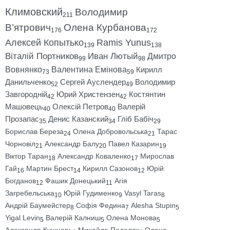
Климовский
Володимир
211
В’ятрович
Олена Курбанова
176
172
Алексей Копытько
Ramis Yunus
139
138
Віталій Портников
Иван Лютый
Дмитро
99
98
Вовнянко
Валентина Емінова
Кирилл
73
59
Данильченко
Сергей Ауслендер
Володимир
52
49
Завгородній
Юрий Христензен
Костянтин
42
42
Машовець
Олексій Петров
Валерій
40
40
Прозапас
Денис Казанский
Гліб Бабіч
35
34
29
Борислав Береза
Олена Добровольська
Тарас
24
21
Чорновіл
Александр Балу
Павел Казарин
21
20
19
Віктор Таран
Александр Коваленко
Мирослав
18
17
Гай
Мартин Брест
Кирилл Сазонов
Юрій
16
14
12
Богданов
Фашик Донецький
Агія
12
11
Загребельська
Юрій Гудименко
Vasyl Taras
10
9
8
Андрій Баумейстер
Софія Федина
Alesha Stupin
8
7
5
Yigal Levin
Валерій Калниш
Олена Монова
5
5
5
Александр Кушнарь
Михайло Подоляк
Олена