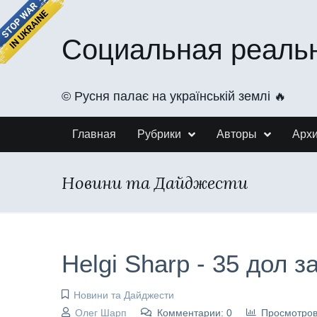
Социальная реаль
©️ Русня палає на українській землі 🔥
Главная
Рубрики
Авторы
Арх
Новини та Дайджести
Helgi Sharp - 35 дол з
Новини та Дайджести
Олег Шарп
Комментарии: 0
Просмотров