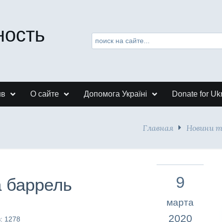
ность
ив
О сайте
Допомога Україні
Donate for Uk
Главная
Новини 
9
а баррель
марта
2020
: 1278