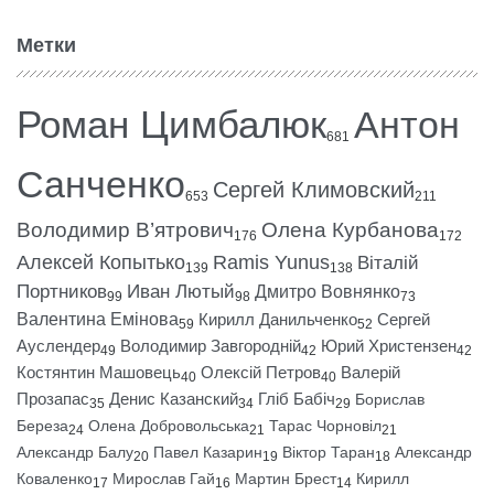
Метки
Роман Цимбалюк
Антон
681
Санченко
Сергей Климовский
653
211
Володимир В’ятрович
Олена Курбанова
176
172
Алексей Копытько
Ramis Yunus
Віталій
139
138
Портников
Иван Лютый
Дмитро Вовнянко
99
98
73
Валентина Емінова
Кирилл Данильченко
Сергей
59
52
Ауслендер
Володимир Завгородній
Юрий Христензен
49
42
42
Костянтин Машовець
Олексій Петров
Валерій
40
40
Прозапас
Денис Казанский
Гліб Бабіч
Борислав
35
34
29
Береза
Олена Добровольська
Тарас Чорновіл
24
21
21
Александр Балу
Павел Казарин
Віктор Таран
Александр
20
19
18
Коваленко
Мирослав Гай
Мартин Брест
Кирилл
17
16
14