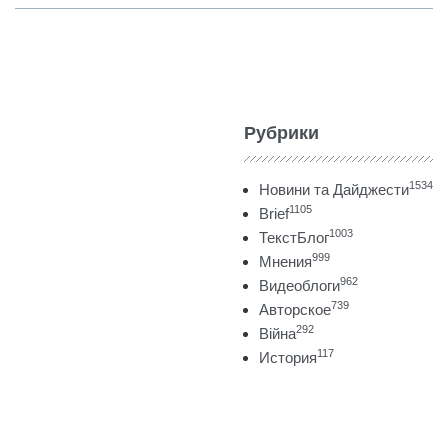
Рубрики
1534
Новини та Дайджести
1105
Brief
1003
ТекстБлог
999
Мнения
962
Видеоблоги
739
Авторское
292
Війна
117
История