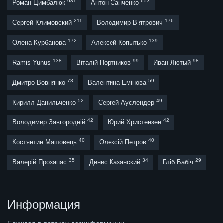
681
653
Роман Цимбалюк
Антон Санченко
211
176
Сергей Климовский
Володимир В’ятрович
172
139
Олена Курбанова
Алексей Копытько
138
99
98
Ramis Yunus
Віталій Портников
Иван Лютый
73
59
Дмитро Вовнянко
Валентина Емінова
52
49
Кирилл Данильченко
Сергей Ауслендер
42
42
Володимир Завгородній
Юрий Христензен
40
40
Костянтин Машовець
Олексій Петров
35
34
29
Валерій Прозапас
Денис Казанский
Гліб Бабіч
Информация