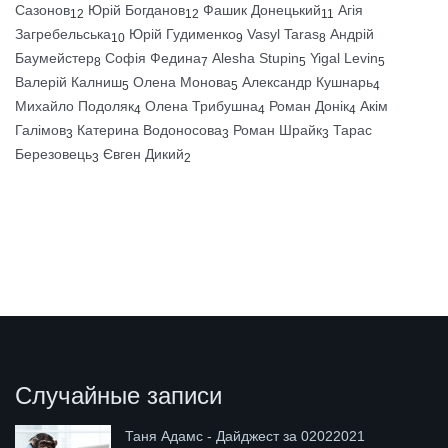
Сазонов
Юрій Богданов
Фашик Донецький
Агія
12
12
11
Загребельська
Юрій Гудименко
Vasyl Taras
Андрій
10
9
8
Баумейстер
Софія Федина
Alesha Stupin
Yigal Levin
8
7
5
5
Валерій Калниш
Олена Монова
Александр Кушнарь
5
5
4
Михайло Подоляк
Олена Трибушна
Роман Донік
Акім
4
4
4
Галімов
Катерина Водоносова
Роман Шрайк
Тарас
3
3
3
Березовець
Євген Дикий
3
2
Случайные записи
Таня Адамс - Дайджест за 02022021