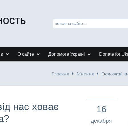
ность
ив
О сайте
Допомога Україні
Donate for Uk
Главная
Мнения
Основний мо
ід нас ховає
16
а?
декабря