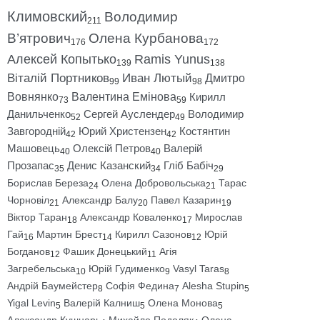
Климовский
Володимир
211
В’ятрович
Олена Курбанова
176
172
Алексей Копытько
Ramis Yunus
139
138
Віталій Портников
Иван Лютый
Дмитро
99
98
Вовнянко
Валентина Емінова
Кирилл
73
59
Данильченко
Сергей Ауслендер
Володимир
52
49
Завгородній
Юрий Христензен
Костянтин
42
42
Машовець
Олексій Петров
Валерій
40
40
Прозапас
Денис Казанский
Гліб Бабіч
35
34
29
Борислав Береза
Олена Добровольська
Тарас
24
21
Чорновіл
Александр Балу
Павел Казарин
21
20
19
Віктор Таран
Александр Коваленко
Мирослав
18
17
Гай
Мартин Брест
Кирилл Сазонов
Юрій
16
14
12
Богданов
Фашик Донецький
Агія
12
11
Загребельська
Юрій Гудименко
Vasyl Taras
10
9
8
Андрій Баумейстер
Софія Федина
Alesha Stupin
8
7
5
Yigal Levin
Валерій Калниш
Олена Монова
5
5
5
Александр Кушнарь
Михайло Подоляк
Олена