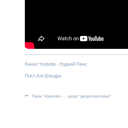
Канал Youtube - Нудний Пенс
Пост Алі Шандра
Тарас Чорновіл - ...щодо "децентралізації"