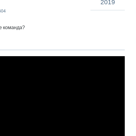
2019
404
зе команда?