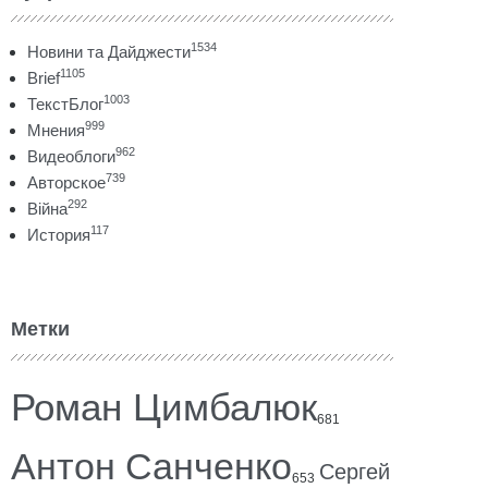
1534
Новини та Дайджести
1105
Brief
1003
ТекстБлог
999
Мнения
962
Видеоблоги
739
Авторское
292
Війна
117
История
Метки
Роман Цимбалюк
681
Антон Санченко
Сергей
653