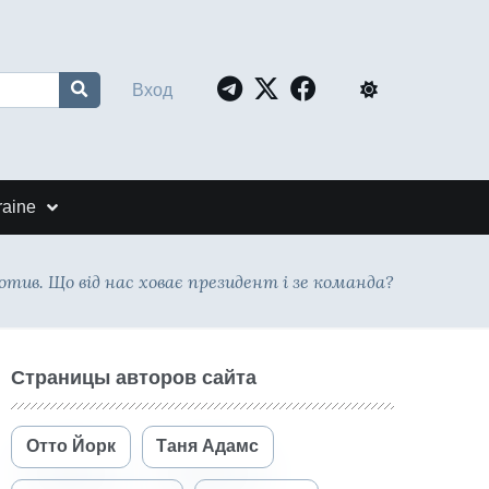
Вход
raine
тив. Що від нас ховає президент і зе команда?
Страницы авторов сайта
Отто Йорк
Таня Адамс