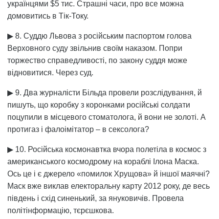
українцями $5 тис. Страшні часи, про все можна
домовитись в Тік-Току.
▶ 8. Суддю Львова з російським паспортом голова
Верховного суду звільнив своїм наказом. Попри
торжество справедливості, по закону суддя може
відновитися. Через суд.
▶ 9. Два журналісти Більда провели розслідування, й
пишуть, що коробку з коронками російські солдати
поцупили в місцевого стоматолога, й вони не золоті. А
протигаз і фалоімітатор – в сексолога?
▶ 10. Російська космонавтка вчора полетіла в космос з
американського космодрому на кораблі Ілона Маска.
Ось це і є джерело «помилок Хрущова» й іншої маячні?
Маск вже виклав електоральну карту 2012 року, де весь
південь і схід синенький, за януковичів. Провела
політінформацію, тєрєшкова.