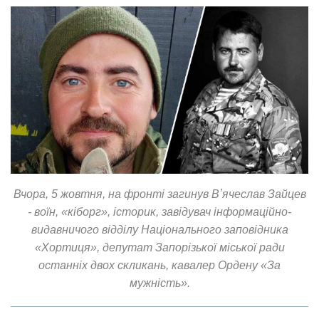
Вчора, 5 жовтня, на фронті загинув Вʼячеслав Зайцев
- воїн, «кіборг», історик, завідувач інформаційно-
видавничого відділу Національного заповідника
«Хортиця», депутат Запорізької міської ради
останніх двох скликань, кавалер Ордену «За
мужність».