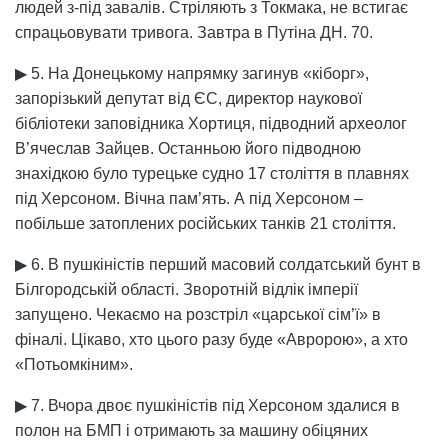
людей з-під завалів. Стріляють з Токмака, не встигає
спрацьовувати тривога. Завтра в Путіна ДН. 70.
▶ 5. На Донецькому напрямку загинув «кіборг»,
запорізький депутат від ЄС, директор наукової
бібліотеки заповідника Хортиця, підводний археолог
В’ячеслав Зайцев. Останньою його підводною
знахідкою було турецьке судно 17 століття в плавнях
під Херсоном. Вічна пам’ять. А під Херсоном –
побільше затоплених російських танків 21 століття.
▶ 6. В пушкіністів перший масовий солдатський бунт в
Білгородській області. Зворотній відлік імперії
запущено. Чекаємо на розстріл «царської сім’ї» в
фіналі. Цікаво, хто цього разу буде «Авророю», а хто
«Потьомкіним».
▶ 7. Вчора двоє пушкіністів під Херсоном здалися в
полон на БМП і отримають за машину обіцяних