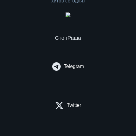
СтопРаша
Telegram
Twitter