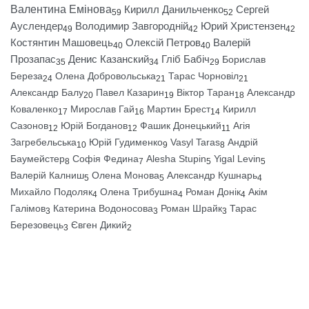
Валентина Емінова
Кирилл Данильченко
Сергей
59
52
Ауслендер
Володимир Завгородній
Юрий Христензен
49
42
42
Костянтин Машовець
Олексій Петров
Валерій
40
40
Прозапас
Денис Казанский
Гліб Бабіч
Борислав
35
34
29
Береза
Олена Добровольська
Тарас Чорновіл
24
21
21
Александр Балу
Павел Казарин
Віктор Таран
Александр
20
19
18
Коваленко
Мирослав Гай
Мартин Брест
Кирилл
17
16
14
Сазонов
Юрій Богданов
Фашик Донецький
Агія
12
12
11
Загребельська
Юрій Гудименко
Vasyl Taras
Андрій
10
9
8
Баумейстер
Софія Федина
Alesha Stupin
Yigal Levin
8
7
5
5
Валерій Калниш
Олена Монова
Александр Кушнарь
5
5
4
Михайло Подоляк
Олена Трибушна
Роман Донік
Акім
4
4
4
Галімов
Катерина Водоносова
Роман Шрайк
Тарас
3
3
3
Березовець
Євген Дикий
3
2