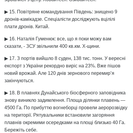
▶ 15. Повітряне командування Південь: знищено 9
дронів-камікадзе. Спеціалісти досліджують вцілілі
плати дронів. Китай.
▶ 16. Наталія Гуменюк: все, що я поки можу вам
сказати, - ЗСУ звільнили 400 кв.км. Х-щини.
▶ 17. З портів вийшло 8 суден, 138 тис. тонн. У вересні
експорт з України рекордно виріс на 23%. Вже пішов
новий врожай. Але 120 днів зернового перемир’я
закінчуються.
▶ 18. В плавнях Дунайського біосферного заповідника
знову виникло задимлення. Площа ділянки плавень —
4500 Га. По прибуттю вогнеборці провели аеророзвідку
на території. Рятувальники встановили загоряння
плавнів окремими осередками на площі близько 40 Га.
Бережіть себе.