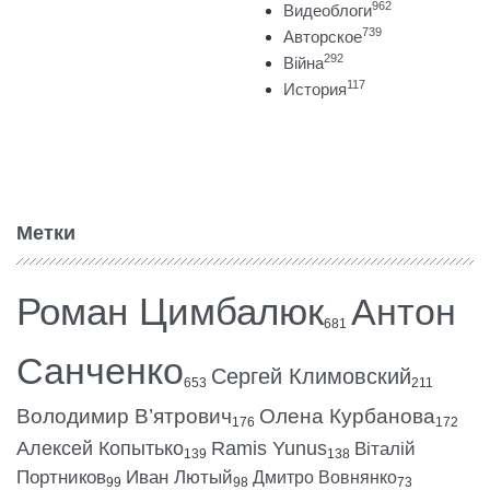
962
Видеоблоги
739
Авторское
292
Війна
117
История
Метки
Роман Цимбалюк
Антон
681
Санченко
Сергей Климовский
653
211
Володимир В’ятрович
Олена Курбанова
176
172
Алексей Копытько
Ramis Yunus
Віталій
139
138
Портников
Иван Лютый
Дмитро Вовнянко
99
98
73