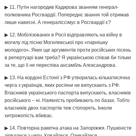
▶ 11. Путін нагородив Кадирова званням генерал-
полковника Росгвардії. Попереднє звання той отримав
лише навесні. А генераліссімус в Росгвардії є?
▶ 12. Мобілізованих в Росії відправляють на війну в
могилу під пісню Могилевської про «парнішку
молодого». Яких ще аргументів проти російських пісень
в репертуарі вам треба? Я українською співав би тільки
за те, що її не переспіва ансамбль Алєксандрова.
▶ 13. На кордоні Естонії з РФ утворилась кількатисячна
черга з українців, яких росіяни не випускають з РФ.
Власників українського паспорта випускають, власників
російського – ні. Наявність пробивають по базах. Тобто
власників двох паспортів теж стопорять. Інколи
хитрожопість вбиває.
▶ 14. Повторна ракетна атака на Запоріжжя. Пушкіністи
зірвалися з цепу. Ховайтеся. Озивайтеся.