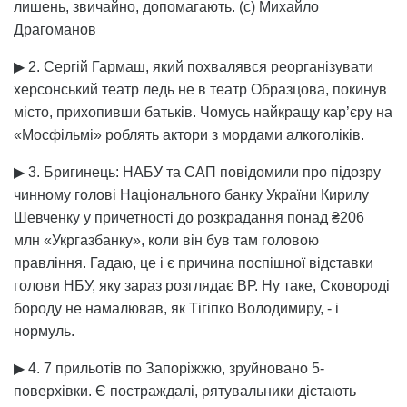
лишень, звичайно, допомагають. (с) Михайло
Драгоманов
▶ 2. Сергій Гармаш, який похвалявся реорганізувати
херсонський театр ледь не в театр Образцова, покинув
місто, прихопивши батьків. Чомусь найкращу кар’єру на
«Мосфільмі» роблять актори з мордами алкоголіків.
▶ 3. Бригинець: НАБУ та САП повідомили про підозру
чинному голові Національного банку України Кирилу
Шевченку у причетності до розкрадання понад ₴206
млн «Укргазбанку», коли він був там головою
правління. Гадаю, це і є причина поспішної відставки
голови НБУ, яку зараз розглядає ВР. Ну таке, Сковороді
бороду не намалював, як Тігіпко Володимиру, - і
нормуль.
▶ 4. 7 прильотів по Запоріжжю, зруйновано 5-
поверхівки. Є постраждалі, рятувальники дістають