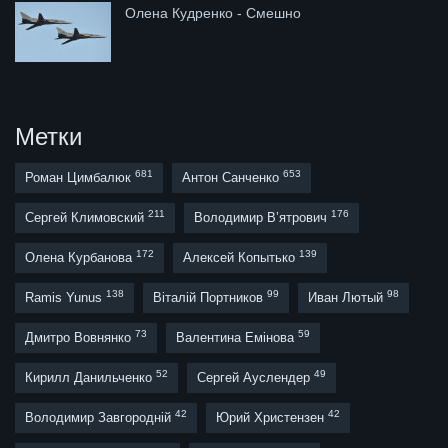
Олена Кудренко - Смешно
Метки
681
653
Роман Цимбалюк
Антон Санченко
211
176
Сергей Климовский
Володимир В’ятрович
172
139
Олена Курбанова
Алексей Копытько
138
99
98
Ramis Yunus
Віталій Портников
Иван Лютый
73
59
Дмитро Вовнянко
Валентина Емінова
52
49
Кирилл Данильченко
Сергей Ауслендер
42
42
Володимир Завгородній
Юрий Христензен