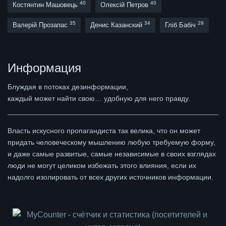
40
40
Костянтин Машовець
Олексій Петров
35
34
29
Валерій Прозапас
Денис Казанский
Гліб Бабіч
Информация
Блуждая в потоках дезинформации,
каждый может найти свою… удобную для него правду.
Власть искусного пропагандиста так велика, что он может
придать человеческому мышлению любую требуемую форму,
и даже самые развитые, самые независимые в своих взглядах
люди не могут целиком избежать этого влияния, если их
надолго изолировать от всех других источников информации.