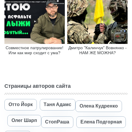
Совместное патрулирование!
Дмитро "Калинчук" Вовнянко -
Или как мир сходит с ума?
НАМ ЖЕ МОЖНА?
Страницы авторов сайта
Отто Йорк
Таня Адамс
Олена Кудренко
Олег Шарп
СтопРаша
Елена Подгорная