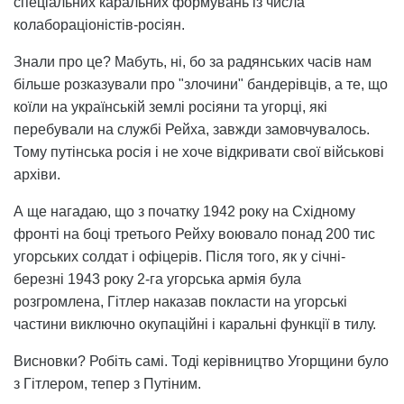
спеціальних каральних формувань із числа
колабораціоністів-росіян.
Знали про це? Мабуть, ні, бо за радянських часів нам
більше розказували про "злочини" бандерівців, а те, що
коїли на українській землі росіяни та угорці, які
перебували на службі Рейха, завжди замовчувалось.
Тому путінська росія і не хоче відкривати свої військові
архіви.
А ще нагадаю, що з початку 1942 року на Східному
фронті на боці третього Рейху воювало понад 200 тис
угорських солдат і офіцерів. Після того, як у січні-
березні 1943 року 2-га угорська армія була
розгромлена, Гітлер наказав покласти на угорські
частини виключно окупаційні і каральні функції в тилу.
Висновки? Робіть самі. Тоді керівництво Угорщини було
з Гітлером, тепер з Путіним.