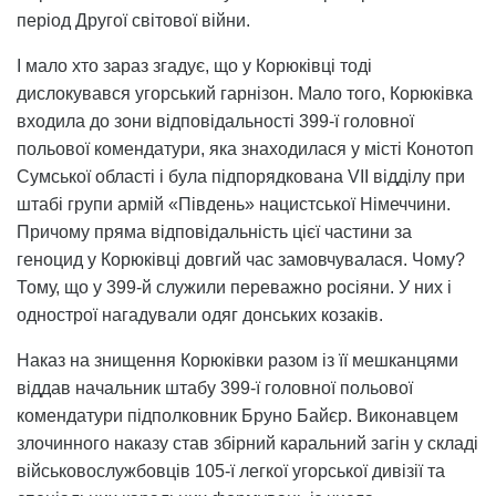
період Другої світової війни.
І мало хто зараз згадує, що у Корюківці тоді
дислокувався угорський гарнізон. Мало того, Корюківка
входила до зони відповідальності 399-ї головної
польової комендатури, яка знаходилася у місті Конотоп
Сумської області і була підпорядкована VІІ відділу при
штабі групи армій «Південь» нацистської Німеччини.
Причому пряма відповідальність цієї частини за
геноцид у Корюківці довгий час замовчувалася. Чому?
Тому, що у 399-й служили переважно росіяни. У них і
однострої нагадували одяг донських козаків.
Наказ на знищення Корюківки разом із її мешканцями
віддав начальник штабу 399-ї головної польової
комендатури підполковник Бруно Байєр. Виконавцем
злочинного наказу став збірний каральний загін у складі
військовослужбовців 105-ї легкої угорської дивізії та