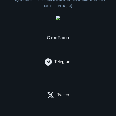
СтопРаша
Telegram
Twitter