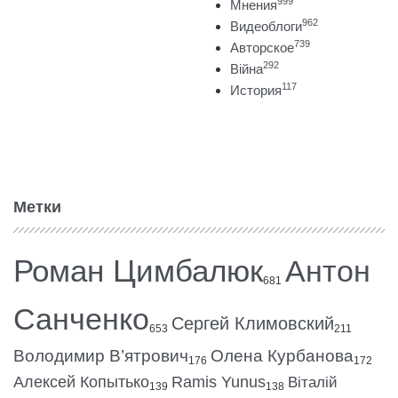
999
Мнения
962
Видеоблоги
739
Авторское
292
Війна
117
История
Метки
Роман Цимбалюк
Антон
681
Санченко
Сергей Климовский
653
211
Володимир В’ятрович
Олена Курбанова
176
172
Алексей Копытько
Ramis Yunus
Віталій
139
138