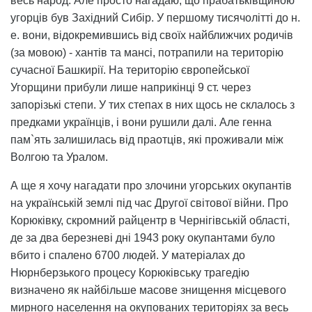
весь народ. Але просто нагадаю, що прабатьківщиною
угорців був Західний Сибір. У першому тисячолітті до н.
е. вони, відокремившись від своїх найближчих родичів
(за мовою) - хантів та мансі, потрапили на територію
сучасної Башкирії. На територію європейської
Угорщини прибули лише наприкінці 9 ст. через
запорізькі степи. У тих степах в них щось не склалось з
предками українців, і вони рушили далі. Але генна
пам`ять залишилась від праотців, які проживали між
Волгою та Уралом.
А ще я хочу нагадати про злочини угорських окупантів
на українській землі під час Другої світової війни. Про
Корюківку, скромний райцентр в Чернігівській області,
де за два березневі дні 1943 року окупантами було
вбито і спалено 6700 людей. У матеріалах до
Нюрнберзького процесу Корюківську трагедію
визначено як найбільше масове знищення місцевого
мирного населення на окупованих територіях за весь