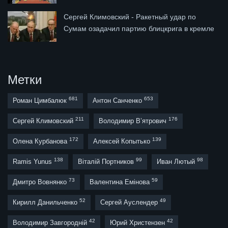
Сергей Климовский - Ракетный удар по
Сумам озадачил партию блицкрига в кремле
Метки
681
653
Роман Цимбалюк
Антон Санченко
211
176
Сергей Климовский
Володимир В’ятрович
172
139
Олена Курбанова
Алексей Копытько
138
99
98
Ramis Yunus
Віталій Портников
Иван Лютый
73
59
Дмитро Вовнянко
Валентина Емінова
52
49
Кирилл Данильченко
Сергей Ауслендер
42
42
Володимир Завгородній
Юрий Христензен