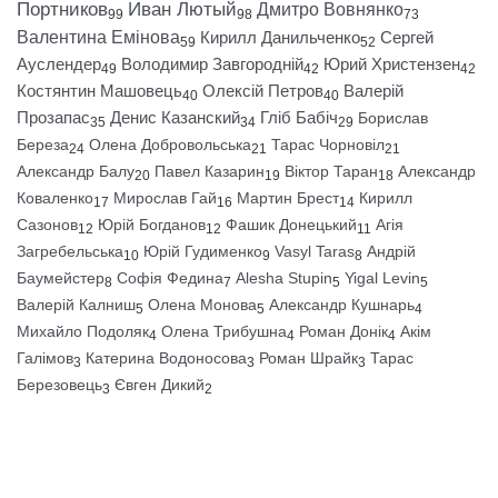
Портников
Иван Лютый
Дмитро Вовнянко
99
98
73
Валентина Емінова
Кирилл Данильченко
Сергей
59
52
Ауслендер
Володимир Завгородній
Юрий Христензен
49
42
42
Костянтин Машовець
Олексій Петров
Валерій
40
40
Прозапас
Денис Казанский
Гліб Бабіч
Борислав
35
34
29
Береза
Олена Добровольська
Тарас Чорновіл
24
21
21
Александр Балу
Павел Казарин
Віктор Таран
Александр
20
19
18
Коваленко
Мирослав Гай
Мартин Брест
Кирилл
17
16
14
Сазонов
Юрій Богданов
Фашик Донецький
Агія
12
12
11
Загребельська
Юрій Гудименко
Vasyl Taras
Андрій
10
9
8
Баумейстер
Софія Федина
Alesha Stupin
Yigal Levin
8
7
5
5
Валерій Калниш
Олена Монова
Александр Кушнарь
5
5
4
Михайло Подоляк
Олена Трибушна
Роман Донік
Акім
4
4
4
Галімов
Катерина Водоносова
Роман Шрайк
Тарас
3
3
3
Березовець
Євген Дикий
3
2