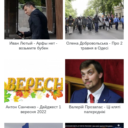
Иван Лютый - Арфы нет -
Олена Добровольська - Про 2
возьмите бубен
травня в Одесі
Антон Санченко - Дайджест 1
Валерій Прозапас - Ці кляті
вересня 2022
папєрєднікі