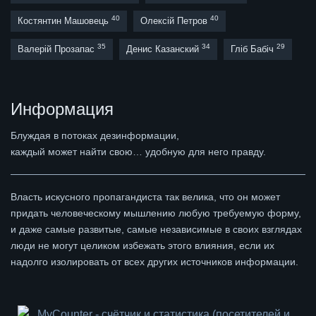
40
40
Костянтин Машовець
Олексій Петров
35
34
29
Валерій Прозапас
Денис Казанский
Гліб Бабіч
Информация
Блуждая в потоках дезинформации,
каждый может найти свою… удобную для него правду.
Власть искусного пропагандиста так велика, что он может
придать человеческому мышлению любую требуемую форму,
и даже самые развитые, самые независимые в своих взглядах
люди не могут целиком избежать этого влияния, если их
надолго изолировать от всех других источников информации.