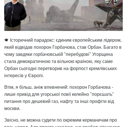
🍁 Історичний парадокс: єдиним європейським лідером,
який відвідав похорон Горбачова, став Орбан. Багато в
чому завдяки горбачовській "перебудові" Угорщина
стала демократичною та вільною країною, яку саме
Орбан сьогодні перетворив на форпост кремлівських
інтересів у Європі.
Втім, я більш, аніж впевнений: похорон Горбачова -
лише привід для угорської повії келейно "порєшать"
питання про дешевий газ, нафту та інші профіти від
москви.
Звісно, не можна судити по окремим керманичам про