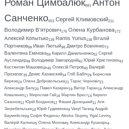
Роман Цимбалюк
Антон
681
Санченко
Сергей Климовский
653
211
Володимир В’ятрович
Олена Курбанова
176
172
Алексей Копытько
Ramis Yunus
Віталій
139
138
Портников
Иван Лютый
Дмитро Вовнянко
99
98
73
Валентина Емінова
Кирилл Данильченко
Сергей
59
52
Ауслендер
Володимир Завгородній
Юрий Христензен
49
42
42
Костянтин Машовець
Олексій Петров
Валерій
40
40
Прозапас
Денис Казанский
Гліб Бабіч
Борислав
35
34
29
Береза
Олена Добровольська
Тарас Чорновіл
24
21
21
Александр Балу
Павел Казарин
Віктор Таран
Александр
20
19
18
Коваленко
Мирослав Гай
Мартин Брест
Кирилл
17
16
14
Сазонов
Юрій Богданов
Фашик Донецький
Агія
12
12
11
Загребельська
Юрій Гудименко
Vasyl Taras
Андрій
10
9
8
Баумейстер
Софія Федина
Alesha Stupin
Yigal Levin
8
7
5
5
Валерій Калниш
Олена Монова
Александр Кушнарь
5
5
4