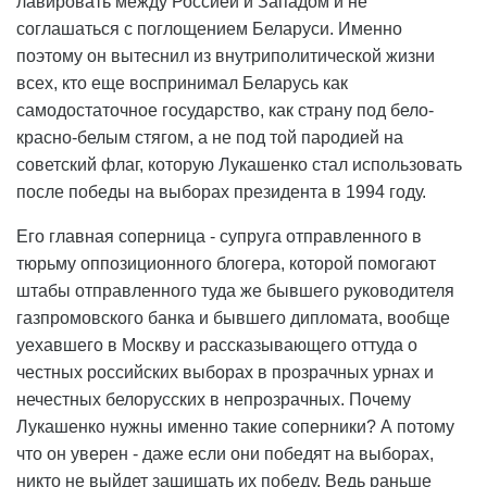
лавировать между Россией и Западом и не
соглашаться с поглощением Беларуси. Именно
поэтому он вытеснил из внутриполитической жизни
всех, кто еще воспринимал Беларусь как
самодостаточное государство, как страну под бело-
красно-белым стягом, а не под той пародией на
советский флаг, которую Лукашенко стал использовать
после победы на выборах президента в 1994 году.
Его главная соперница - супруга отправленного в
тюрьму оппозиционного блогера, которой помогают
штабы отправленного туда же бывшего руководителя
газпромовского банка и бывшего дипломата, вообще
уехавшего в Москву и рассказывающего оттуда о
честных российских выборах в прозрачных урнах и
нечестных белорусских в непрозрачных. Почему
Лукашенко нужны именно такие соперники? А потому
что он уверен - даже если они победят на выборах,
никто не выйдет защищать их победу. Ведь раньше