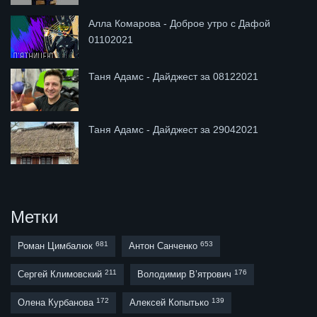
Алла Комарова - Доброе утро с Дафой
01102021
Таня Адамс - Дайджест за 08122021
Таня Адамс - Дайджест за 29042021
Метки
681
653
Роман Цимбалюк
Антон Санченко
211
176
Сергей Климовский
Володимир В’ятрович
172
139
Олена Курбанова
Алексей Копытько