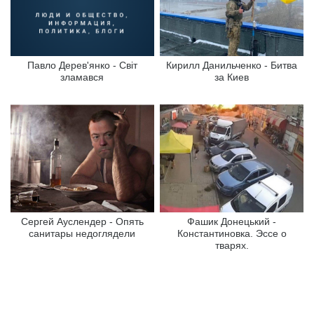
Павло Дерев'янко - Світ
Кирилл Данильченко - Битва
зламався
за Киев
Сергей Ауслендер - Опять
Фашик Донецький -
санитары недоглядели
Константиновка. Эссе о
тварях.