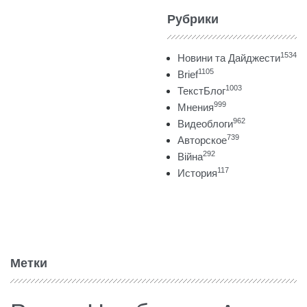
Рубрики
1534
Новини та Дайджести
1105
Brief
1003
ТекстБлог
999
Мнения
962
Видеоблоги
739
Авторское
292
Війна
117
История
Метки