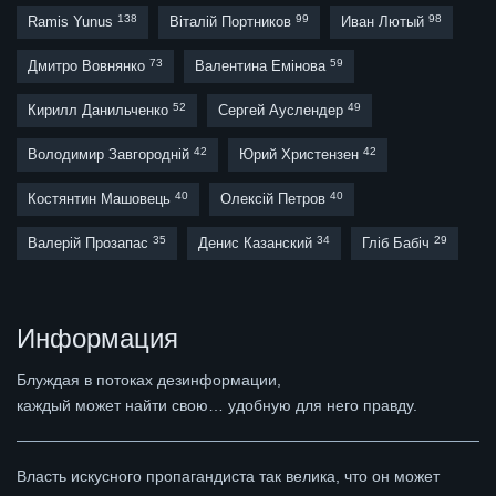
138
99
98
Ramis Yunus
Віталій Портников
Иван Лютый
73
59
Дмитро Вовнянко
Валентина Емінова
52
49
Кирилл Данильченко
Сергей Ауслендер
42
42
Володимир Завгородній
Юрий Христензен
40
40
Костянтин Машовець
Олексій Петров
35
34
29
Валерій Прозапас
Денис Казанский
Гліб Бабіч
Информация
Блуждая в потоках дезинформации,
каждый может найти свою… удобную для него правду.
Власть искусного пропагандиста так велика, что он может