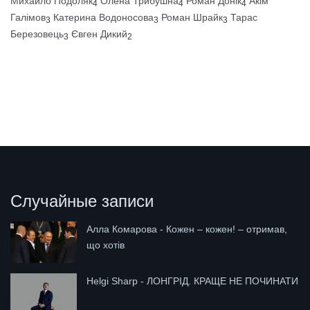
Михайло Подоляк
Олена Трибушна
Роман Донік
Акім
4
4
4
Галімов
Катерина Водоносова
Роман Шрайк
Тарас
3
3
3
Березовець
Євген Дикий
3
2
Случайные записи
Алла Комарова - Кожен – кожен! – отримав,
що хотів
Helgi Sharp - ЛОНГРІД. КРАЩЕ НЕ ПОЧИНАТИ