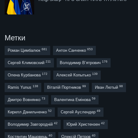
Метки
681
653
Роман Цимбалюк
Антон Санченко
211
176
Сергей Климовский
Володимир В’ятрович
172
139
Олена Курбанова
Алексей Копытько
138
99
98
Ramis Yunus
Віталій Портников
Иван Лютый
73
59
Дмитро Вовнянко
Валентина Емінова
52
49
Кирилл Данильченко
Сергей Ауслендер
42
42
Володимир Завгородній
Юрий Христензен
40
40
Костянтин Машовець
Олексій Петров