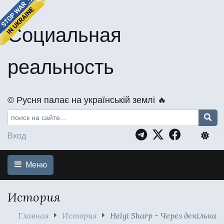
Социальная
реальность
©️ Русня палає на українській землі 🔥
Вход
Меню
История
Главная
История
Helgi Sharp - Через декілька