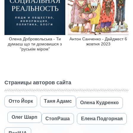
Олена Добровольська - Ти
Антон Санченко - Дайджест 6
думаєш що ти домовишся з
жовтня 2023
"руськім міром"
Страницы авторов сайта
Отто Йорк
Таня Адамс
Олена Кудренко
Олег Шарп
СтопРаша
Елена Подгорная