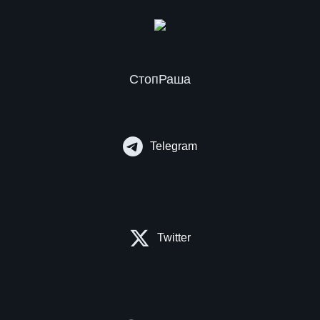
СтопРаша
Telegram
Twitter