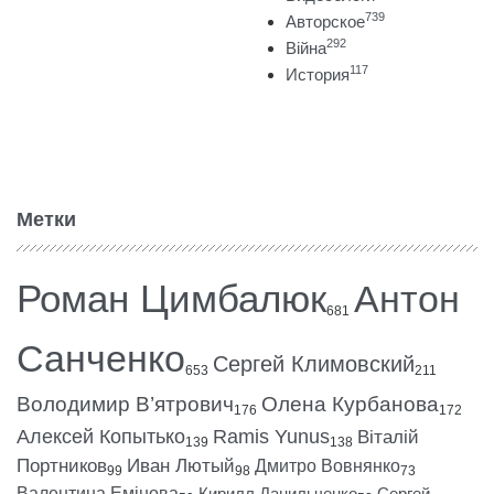
739
Авторское
292
Війна
117
История
Метки
Роман Цимбалюк
Антон
681
Санченко
Сергей Климовский
653
211
Володимир В’ятрович
Олена Курбанова
176
172
Алексей Копытько
Ramis Yunus
Віталій
139
138
Портников
Иван Лютый
Дмитро Вовнянко
99
98
73
Валентина Емінова
Кирилл Данильченко
Сергей