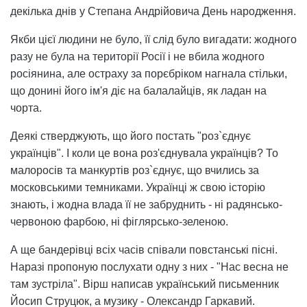
декілька днів у Степана Андрійовича День народження.
Якби цієї людини не було, її слід було вигадати: жодного
разу не була на території Росії і не вбила жодного
росіянина, але остраху за порєбріком нагнала стільки,
що донині його ім'я діє на балалайців, як ладан на
чорта.
Деякі стверджують, що його постать "роз`єднує
українців". І коли це вона роз'єднувала українців? То
малоросів та манкуртів роз`єднує, що вчились за
московськими темниками. Українці ж свою історію
знають, і жодна влада її не забруднить - ні радянсько-
червоною фарбою, ні фіглярсько-зеленою.
А ще бандерівці всіх часів співали повстанські пісні.
Наразі пропоную послухати одну з них - "Нас весна не
там зустріла". Вірш написав український письменник
Йосип Струцюк, а музику - Олександр Гаркавий.