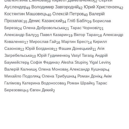
59
52
Ауслендер
Володимир Завгородній
Юрий Христензен
49
42
42
Костянтин Машовець
Олексій Петров
Валерій
40
40
Прозапас
Денис Казанский
Гліб Бабіч
Борислав
35
34
29
Береза
Олена Добровольська
Тарас Чорновіл
24
21
21
Александр Балу
Павел Казарин
Віктор Таран
Александр
20
19
18
Коваленко
Мирослав Гай
Мартин Брест
Кирилл
17
16
14
Сазонов
Юрій Богданов
Фашик Донецький
Агія
12
12
11
Загребельська
Юрій Гудименко
Vasyl Taras
Андрій
10
9
8
Баумейстер
Софія Федина
Alesha Stupin
Yigal Levin
8
7
5
5
Валерій Калниш
Олена Монова
Александр Кушнарь
5
5
4
Михайло Подоляк
Олена Трибушна
Роман Донік
Акім
4
4
4
Галімов
Катерина Водоносова
Роман Шрайк
Тарас
3
3
3
Березовець
Євген Дикий
3
2