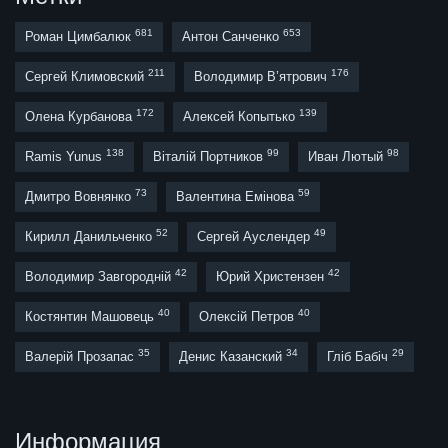
681
653
Роман Цимбалюк
Антон Санченко
211
176
Сергей Климовский
Володимир В’ятрович
172
139
Олена Курбанова
Алексей Копытько
138
99
98
Ramis Yunus
Віталій Портников
Иван Лютый
73
59
Дмитро Вовнянко
Валентина Емінова
52
49
Кирилл Данильченко
Сергей Ауслендер
42
42
Володимир Завгородній
Юрий Христензен
40
40
Костянтин Машовець
Олексій Петров
35
34
29
Валерій Прозапас
Денис Казанский
Гліб Бабіч
Информация