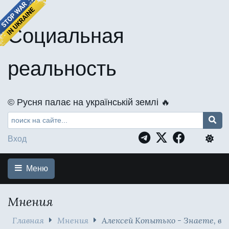
Социальная
реальность
©️ Русня палає на українській землі 🔥
Вход
Меню
Мнения
Главная
Мнения
Алексей Копытько - Знаете, в