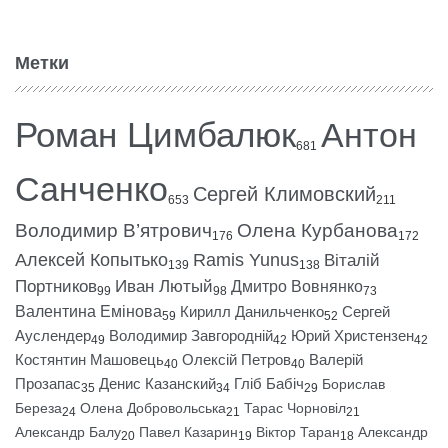
Метки
Роман Цимбалюк
Антон
681
Санченко
Сергей Климовский
653
211
Володимир В’ятрович
Олена Курбанова
176
172
Алексей Копытько
Ramis Yunus
Віталій
139
138
Портников
Иван Лютый
Дмитро Вовнянко
99
98
73
Валентина Емінова
Кирилл Данильченко
Сергей
59
52
Ауслендер
Володимир Завгородній
Юрий Христензен
49
42
42
Костянтин Машовець
Олексій Петров
Валерій
40
40
Прозапас
Денис Казанский
Гліб Бабіч
Борислав
35
34
29
Береза
Олена Добровольська
Тарас Чорновіл
24
21
21
Александр Балу
Павел Казарин
Віктор Таран
Александр
20
19
18