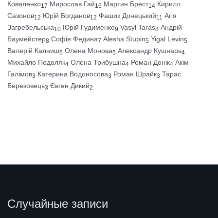
Коваленко
Мирослав Гай
Мартин Брест
Кирилл
17
16
14
Сазонов
Юрій Богданов
Фашик Донецький
Агія
12
12
11
Загребельська
Юрій Гудименко
Vasyl Taras
Андрій
10
9
8
Баумейстер
Софія Федина
Alesha Stupin
Yigal Levin
8
7
5
5
Валерій Калниш
Олена Монова
Александр Кушнарь
5
5
4
Михайло Подоляк
Олена Трибушна
Роман Донік
Акім
4
4
4
Галімов
Катерина Водоносова
Роман Шрайк
Тарас
3
3
3
Березовець
Євген Дикий
3
2
Случайные записи