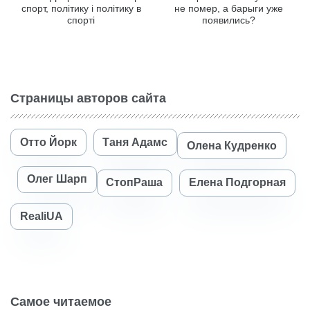
спорт, політику і політику в
не помер, а барыги уже
спорті
появились?
Страницы авторов сайта
Отто Йорк
Таня Адамс
Олена Кудренко
Олег Шарп
СтопРаша
Елена Подгорная
RealiUA
Самое читаемое