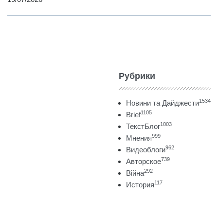
Рубрики
1534
Новини та Дайджести
1105
Brief
1003
ТекстБлог
999
Мнения
962
Видеоблоги
739
Авторское
292
Війна
117
История