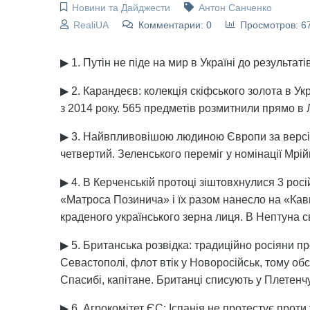
Новини та Дайджести
Антон Санченко
RealiUA
Комментарии: 0
Просмотров: 6
▶ 1. Путін не піде на мир в Україні до результа
▶ 2. Карандеєв: колекція скіфського золота в Укр
з 2014 року. 565 предметів розмитнили прямо в Л
▶ 3. Найвпливовішою людиною Європи за версією
четвертий. Зеленського переміг у номінації Мрій
▶ 4. В Керченській протоці зіштовхнулися 3 рос
«Матроса Позинича» і їх разом нанесло на «Кав
краденого українського зерна лиця. В Нептуна св
▶ 5. Британська розвідка: традиційно росіяни 
Севастополі, флот втік у Новоросійськ, тому о
Спасибі, капітане. Британці списують у Плетенч
▶ 6. Агрокомітет ЄС: Іспанія не протестує проти 