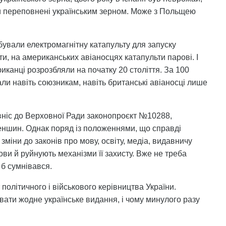
ти переповнені українським зерном. Може з Польщею
бували електромагнітну катапульту для запуску
и, на американських авіаносцях катапульти парові. І
иканці розрозбляли на початку 20 століття. За 100
дали навіть союзникам, навіть британські авіаносці лише
 вніс до Верховної Ради законопроєкт №10288,
еншин. Однак поряд із положеннями, що справді
міни до законів про мову, освіту, медіа, видавничу
ови й руйнують механізми її захисту. Вже не треба
 б сумнівався.
 політичного і військового керівництва України.
вати жодне українське видання, і чому минулого разу