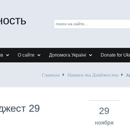
ность
ив
О сайте
Допомога Україні
Donate for Uk
Главная
Новини та Дайджести
А
джест 29
29
ноября