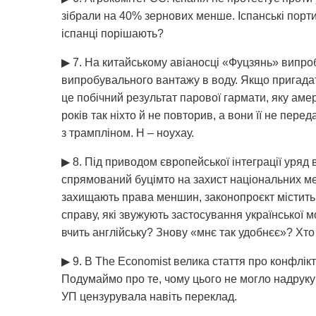
зібрали на 40% зернових менше. Іспанські пор
іспанці порішають?
▶ 7. На китайському авіаносці «Фуцзянь» випро
випробувального вантажу в воду. Якщо пригадат
це побічний результат парової гармати, яку амер
років так ніхто й не повторив, а вони її не пере
з трампліном. Н – ноухау.
▶ 8. Під приводом європейської інтеграції уряд
спрямований буцімто на захист національних м
захищають права меншин, законопроєкт містить з
справу, які звужують застосування української м
вчить англійську? Знову «мнє так удобнєє»? Хто
▶ 9. В The Economist велика стаття про конфлікт
Подумаймо про те, чому цього не могло надруку
УП цензурувала навіть переклад.