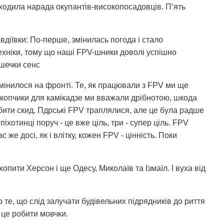
оходила нарада окупантів-високопосадовців. П’ять
Авдіївки: По-перше, змінилась погода і стало
ехніки, тому що наші FPV-шники доволі успішно
ішечки сенс
змінилося на фронті. Те, як працювали з FPV ми ще
. Окопчики для камікадзе ми вважали дрібнотою, шкода
бити скид. Пдрські FPV траплялися, але це була радше
піхотинці поруч - це вже ціль, три - супер ціль. FPV
же досі, як і влітку, кожен FPV - цінність. Поки
опити Херсон і ще Одесу, Миколаїв та Ізмаїл. І вуха від
 те, що слід залучати будівельних підрядників до риття
 це робити мовчки.