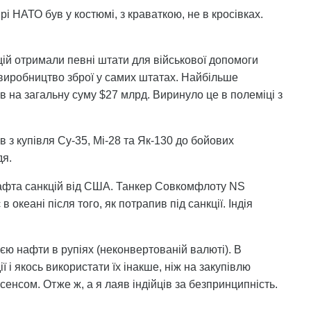
і НАТО був у костюмі, з краваткою, не в кросівках.
тицій отримали певні штати для військової допомоги
 виробництво зброї у самих штатах. Найбільше
в на загальну суму $27 млрд. Виринуло це в полеміці з
 з купівля Су-35, Мі-28 та Як-130 до бойових
дя.
 нафта санкцій від США. Танкер Совкомфлоту NS
океані після того, як потрапив під санкції. Індія
ією нафти в рупіях (неконвертованій валюті). В
ї і якось використати їх інакше, ніж на закупівлю
нсенсом. Отже ж, а я лаяв індійців за безпринципність.