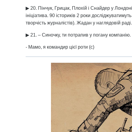
▶ 20. Пінчук, Грицак, Плохій і Снайдер у Лондон
ініціатива. 90 істориків 2 роки досліджуватимут
творчість журналістів). Жадан у наглядовій раді.
▶ 21. – Синочку, ти потрапив у погану компанію.
- Мамо, я командир цієї роти (с)