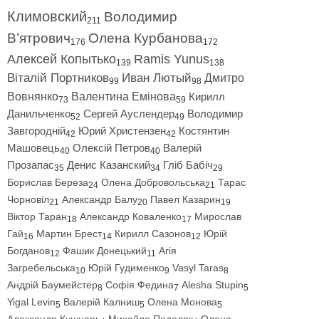
Климовский
Володимир
211
В’ятрович
Олена Курбанова
176
172
Алексей Копытько
Ramis Yunus
139
138
Віталій Портников
Иван Лютый
Дмитро
99
98
Вовнянко
Валентина Емінова
Кирилл
73
59
Данильченко
Сергей Ауслендер
Володимир
52
49
Завгородній
Юрий Христензен
Костянтин
42
42
Машовець
Олексій Петров
Валерій
40
40
Прозапас
Денис Казанский
Гліб Бабіч
35
34
29
Борислав Береза
Олена Добровольська
Тарас
24
21
Чорновіл
Александр Балу
Павел Казарин
21
20
19
Віктор Таран
Александр Коваленко
Мирослав
18
17
Гай
Мартин Брест
Кирилл Сазонов
Юрій
16
14
12
Богданов
Фашик Донецький
Агія
12
11
Загребельська
Юрій Гудименко
Vasyl Taras
10
9
8
Андрій Баумейстер
Софія Федина
Alesha Stupin
8
7
5
Yigal Levin
Валерій Калниш
Олена Монова
5
5
5
Александр Кушнарь
Михайло Подоляк
Олена