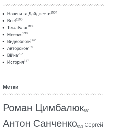
1534
Новини та Дайджести
1105
Brief
1003
ТекстБлог
999
Мнения
962
Видеоблоги
739
Авторское
292
Війна
117
История
Метки
Роман Цимбалюк
681
Антон Санченко
Сергей
653