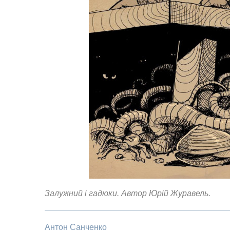
Залужний і гадюки. Автор Юрій Журавель.
Антон Санченко