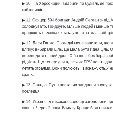
▶ 10. На Херсонщині вдарили по будівлі, де пр
кобзонишів.
▶ 11. Офіцер 59-ї бригади Андрій Серган з- під 
холоднувато. По-друге, більше людей і менше т
працюють і техніка як така уже втратила свій тр
▶ 12. Леся Ґанжа: Сьогодні мене запитали, що 
влітку: вибирали ціль. Це мала бути гідна ціль
переводити цінний дрон. Хіба що з бомбера зро
рідкість. Що тепер: для пдрських FPV навіть два 
летять зграями. Вони полюють і виснажують.У нас 
крапка.
▶ 13. Сальдо: Путін поставив завдання знову зах
оселедця.
▶ 14. Українські високопосадовці заговорили про
окопів. Через 2 роки. Взимку. Краще б ви почали