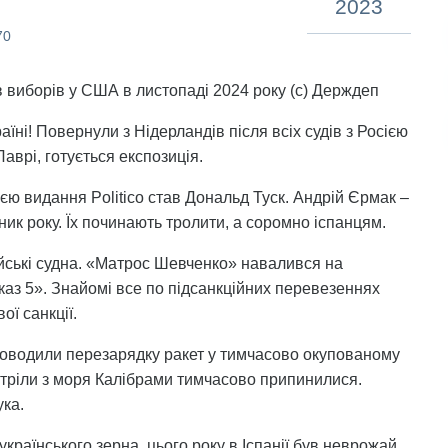
2023
70
тів виборів у США в листопаді 2024 року (с) Держдеп
аїні! Повернули з Нідерландів після всіх судів з Росією
аврі, готується експозиція.
 видання Politico став Дональд Туск. Андрій Єрмак –
ник року. Їх починають тролити, а соромно іспанцям.
ійські судна. «Матрос Шевченко» навалився на
каз 5». Знайомі все по підсанкційних перевезеннях
ої санкції.
проводили перезарядку ракет у тимчасово окупованому
бстріли з моря Калібрами тимчасово припинилися.
ука.
українського зерна, цього року в Іспанії був неврожай,