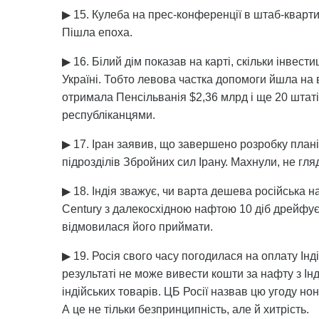
▶ 15. Кулеба на прес-конференції в штаб-квартир
Пішла епоха.
▶ 16. Білий дім показав на карті, скільки інвес
Україні. Тобто левова частка допомоги йшла на
отримала Пенсільванія $2,36 млрд і ще 20 штаті
республіканцями.
▶ 17. Іран заявив, що завершено розробку планів
підрозділів Збройних сил Ірану. Махнули, не гля
▶ 18. Індія зважує, чи варта дешева російська
Century з далекосхідною нафтою 10 діб дрейфує в 
відмовилася його приймати.
▶ 19. Росія свого часу погодилася на оплату Інд
результаті не може вивести кошти за нафту з Інді
індійських товарів. ЦБ Росії назвав цю угоду но
А це не тільки безпринципність, але й хитрість.