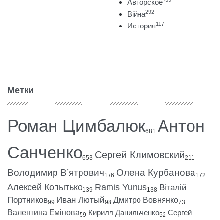
739
Авторское
292
Війна
117
История
Метки
Роман Цимбалюк
Антон
681
Санченко
Сергей Климовский
653
211
Володимир В’ятрович
Олена Курбанова
176
172
Алексей Копытько
Ramis Yunus
Віталій
139
138
Портников
Иван Лютый
Дмитро Вовнянко
99
98
73
Валентина Емінова
Кирилл Данильченко
Сергей
59
52