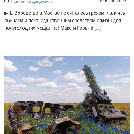
10 июня 2022 г.
Новини та Дайджести
▶ 1. Воровство в Москвє нє счіталось грєхом, являясь
обичаєм и почті єдінственним срєдством к жизні для
полуголодних мєщан. (с) Максім Горькій
[...]