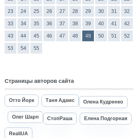
23
24
25
26
27
28
29
30
31
32
33
34
35
36
37
38
39
40
41
42
43
44
45
46
47
48
49
50
51
52
53
54
55
Страницы авторов сайта
Отто Йорк
Таня Адамс
Олена Кудренко
Олег Шарп
СтопРаша
Елена Подгорная
RealiUA