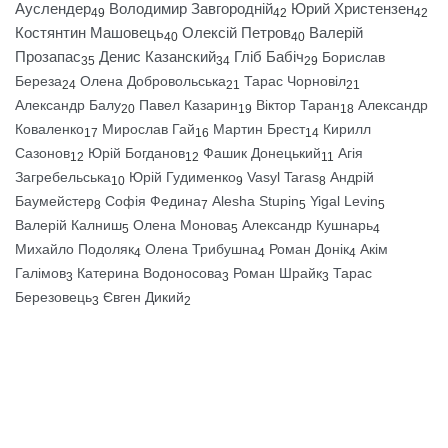
Ауслендер
Володимир Завгородній
Юрий Христензен
49
42
42
Костянтин Машовець
Олексій Петров
Валерій
40
40
Прозапас
Денис Казанский
Гліб Бабіч
Борислав
35
34
29
Береза
Олена Добровольська
Тарас Чорновіл
24
21
21
Александр Балу
Павел Казарин
Віктор Таран
Александр
20
19
18
Коваленко
Мирослав Гай
Мартин Брест
Кирилл
17
16
14
Сазонов
Юрій Богданов
Фашик Донецький
Агія
12
12
11
Загребельська
Юрій Гудименко
Vasyl Taras
Андрій
10
9
8
Баумейстер
Софія Федина
Alesha Stupin
Yigal Levin
8
7
5
5
Валерій Калниш
Олена Монова
Александр Кушнарь
5
5
4
Михайло Подоляк
Олена Трибушна
Роман Донік
Акім
4
4
4
Галімов
Катерина Водоносова
Роман Шрайк
Тарас
3
3
3
Березовець
Євген Дикий
3
2