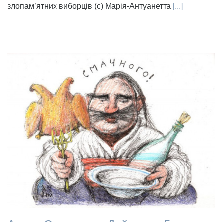
злопам’ятних виборців (с) Марія-Антуанетта
[...]