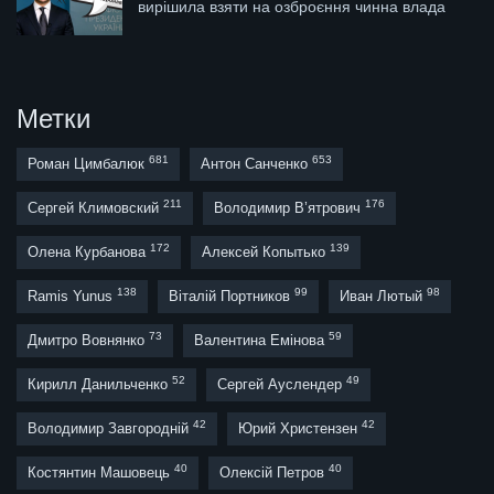
вирішила взяти на озброєння чинна влада
Метки
681
653
Роман Цимбалюк
Антон Санченко
211
176
Сергей Климовский
Володимир В’ятрович
172
139
Олена Курбанова
Алексей Копытько
138
99
98
Ramis Yunus
Віталій Портников
Иван Лютый
73
59
Дмитро Вовнянко
Валентина Емінова
52
49
Кирилл Данильченко
Сергей Ауслендер
42
42
Володимир Завгородній
Юрий Христензен
40
40
Костянтин Машовець
Олексій Петров