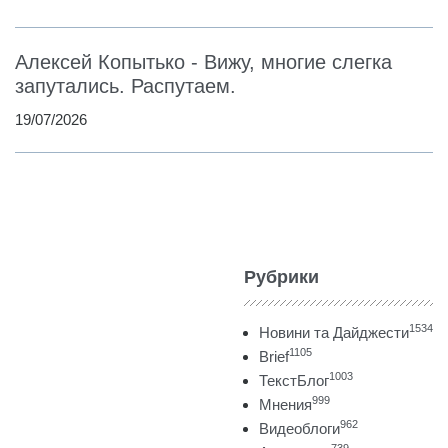
Алексей Копытько - Вижу, многие слегка
запутались. Распутаем.
19/07/2026
Рубрики
1534
Новини та Дайджести
1105
Brief
1003
ТекстБлог
999
Мнения
962
Видеоблоги