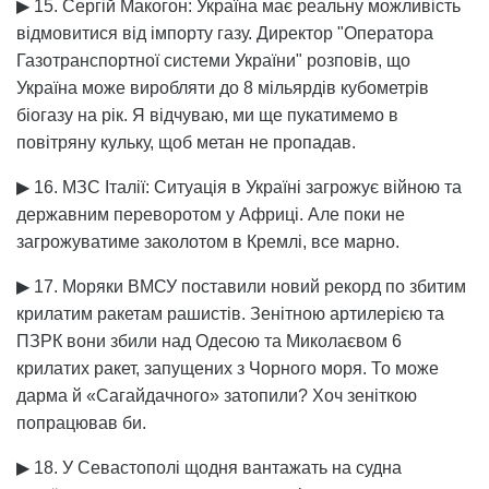
▶ 15. Сергій Макогон: Україна має реальну можливість
відмовитися від імпорту газу. Директор "Оператора
Газотранспортної системи України" розповів, що
Україна може виробляти до 8 мільярдів кубометрів
біогазу на рік. Я відчуваю, ми ще пукатимемо в
повітряну кульку, щоб метан не пропадав.
▶ 16. МЗС Італії: Ситуація в Україні загрожує війною та
державним переворотом у Африці. Але поки не
загрожуватиме заколотом в Кремлі, все марно.
▶ 17. Моряки ВМСУ поставили новий рекорд по збитим
крилатим ракетам рашистів. Зенітною артилерією та
ПЗРК вони збили над Одесою та Миколаєвом 6
крилатих ракет, запущених з Чорного моря. То може
дарма й «Сагайдачного» затопили? Хоч зеніткою
попрацював би.
▶ 18. У Севастополі щодня вантажать на судна