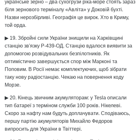
українське зерно – два сухогрузи ріка-море стоять зараз
біля зернового терміналу «Авліта» у Доковій бухті.
Назви нерозбірливі. Географія це вирок. Хто в Криму,
той орда.
▶ 19. Збройні сили України знищили на Харківщині
станцію зв'язку Р-439-ОД. Станцію вдалося виявити за
допомогою розвідувальних безпілотників. Як
оптимістично завершується спор між Марконі та
Поповим. В Росії немає комплектуючих, щоб зібрати
таку нову радіостанцію. Чекаю на повернення коду
Морзе.
▶ 20. Кінець звичним акумуляторам: у Tesla описали
тип батареї з терміном служби 100 років. Нікелеві.
Скоро за нафту нам будуть доплачувати. Сподіваюсь,
першу партію акумуляторів Михайло Федоров
випросить для України в Твіттері.