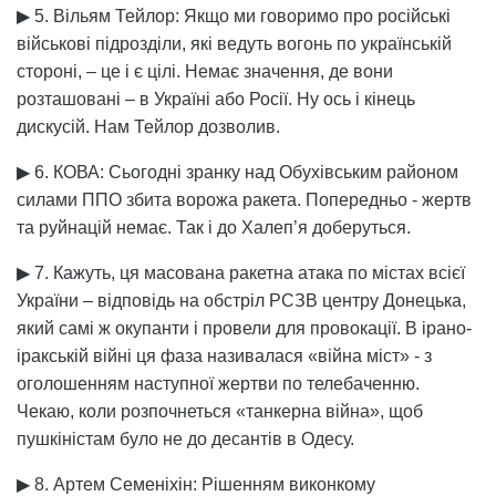
▶ 5. Вільям Тейлор: Якщо ми говоримо про російські
військові підрозділи, які ведуть вогонь по українській
стороні, – це і є цілі. Немає значення, де вони
розташовані – в Україні або Росії. Ну ось і кінець
дискусій. Нам Тейлор дозволив.
▶ 6. КОВА: Сьогодні зранку над Обухівським районом
силами ППО збита ворожа ракета. Попередньо - жертв
та руйнацій немає. Так і до Халеп’я доберуться.
▶ 7. Кажуть, ця масована ракетна атака по містах всієї
України – відповідь на обстріл РСЗВ центру Донецька,
який самі ж окупанти і провели для провокації. В ірано-
іракській війні ця фаза називалася «війна міст» - з
оголошенням наступної жертви по телебаченню.
Чекаю, коли розпочнеться «танкерна війна», щоб
пушкіністам було не до десантів в Одесу.
▶ 8. Артем Семеніхін: Рішенням виконкому