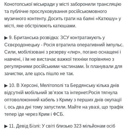
Конотопської міськради у місті заборонили трансляцію
та публічне прослуховування російськомовного
музичного контенту. Досить грати на баяні «Катюшу» у
місті, яке обстрілюють катюшами.
▶ 9. Британська розвідка: ЗСУ контратакують у
Сєвєродонецьку - Росія втратила оперативний імпульс.
Сили, мобілізовані з резерву «лнр», погано оснащені і
навчені, і їм не вистачає важкої техніки порівняно з
регулярними російськими частинами. Їх планували для
зачистки, але щось пішло не так.
▶ 10. В Херсоні, Мелітополі та Бердянську кілька днів
відсутній мобільний зв’язок та інтернет.Росія тягнула
оптоволоконний кабель з Криму з перших днів окупації
і, ось два дні тому запустили. Майте на увазі, що трафік
тепер іде через Крим і ФСБ.
▶ 11. Девід Бізлі: У світі близько 323 мільйонам осіб