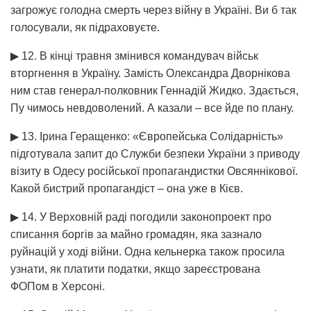
загрожує голодна смерть через війну в Україні. Ви б так
голосували, як підраховуєте.
▶ 12. В кінці травня змінився командувач військ
вторгнення в Україну. Замість Олександра Дворнікова
ним став генерал-полковник Геннадій Жидко. Здається,
Пу чимось невдоволений. А казали – все йде по плану.
▶ 13. Ірина Геращенко: «Європейська Солідарність»
підготувала запит до Служби безпеки України з приводу
візиту в Одесу російської пропагандистки Овсяннікової.
Какой бистрий пропагандіст – она уже в Кієв.
▶ 14. У Верховній раді погодили законопроект про
списання боргів за майно громадян, яка зазнало
руйнацій у ході війни. Одна кельнерка також просила
узнати, як платити податки, якщо зареєстрована
ФОПом в Херсоні.