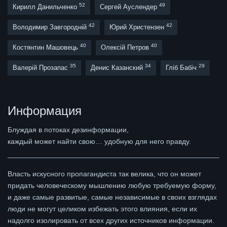
52
49
Кирилл Данильченко
Сергей Ауслендер
42
42
Володимир Завгородній
Юрий Христензен
40
40
Костянтин Машовець
Олексій Петров
35
34
29
Валерій Прозапас
Денис Казанский
Гліб Бабіч
Информация
Блуждая в потоках дезинформации,
каждый может найти свою… удобную для него правду.
Власть искусного пропагандиста так велика, что он может
придать человеческому мышлению любую требуемую форму,
и даже самые развитые, самые независимые в своих взглядах
люди не могут целиком избежать этого влияния, если их
надолго изолировать от всех других источников информации.