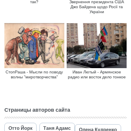
так?
Звернення президента США
Джо Байдена щодо Росії та
України
СтопРаша - Мысли по поводу
Иван Лютый - Армянское
волны "миротворчества"
радио или восток дело тонкое
Страницы авторов сайта
Отто Йорк
Таня Адамс
Олена Кудренко