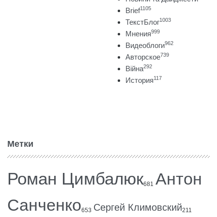
1105
Brief
1003
ТекстБлог
999
Мнения
962
Видеоблоги
739
Авторское
292
Війна
117
История
Метки
Роман Цимбалюк
Антон
681
Санченко
Сергей Климовский
653
211