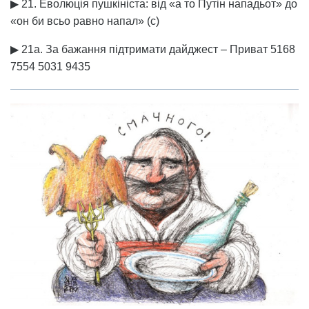
▶ 21. Еволюція пушкініста: від «а то Путін нападьот» до
«он би всьо равно напал» (с)
▶ 21а. За бажання підтримати дайджест – Приват 5168
7554 5031 9435