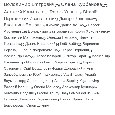
Володимир В’ятрович
Олена Курбанова
176
172
Алексей Копытько
Ramis Yunus
Віталій
139
138
Портников
Иван Лютый
Дмитро Вовнянко
99
98
73
Валентина Емінова
Кирилл Данильченко
Сергей
59
52
Ауслендер
Володимир Завгородній
Юрий Христензен
49
42
42
Костянтин Машовець
Олексій Петров
Валерій
40
40
Прозапас
Денис Казанский
Гліб Бабіч
Борислав
35
34
29
Береза
Олена Добровольська
Тарас Чорновіл
24
21
21
Александр Балу
Павел Казарин
Віктор Таран
Александр
20
19
18
Коваленко
Мирослав Гай
Мартин Брест
Кирилл
17
16
14
Сазонов
Юрій Богданов
Фашик Донецький
Агія
12
12
11
Загребельська
Юрій Гудименко
Vasyl Taras
Андрій
10
9
8
Баумейстер
Софія Федина
Alesha Stupin
Yigal Levin
8
7
5
5
Валерій Калниш
Олена Монова
Александр Кушнарь
5
5
4
Михайло Подоляк
Олена Трибушна
Роман Донік
Акім
4
4
4
Галімов
Катерина Водоносова
Роман Шрайк
Тарас
3
3
3
Березовець
Євген Дикий
3
2