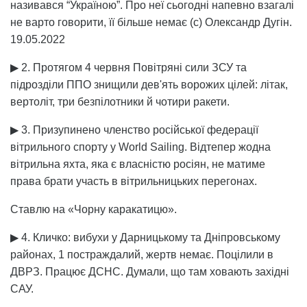
називався “Україною”. Про неї сьогодні напевно взагалі
не варто говорити, її більше немає (с) Олександр Дугін.
19.05.2022
▶ 2. Протягом 4 червня Повітряні сили ЗСУ та
підрозділи ППО знищили дев'ять ворожих цілей: літак,
вертоліт, три безпілотники й чотири ракети.
▶ 3. Призупинено членство російської федерації
вітрильного спорту у World Sailing. Відтепер жодна
вітрильна яхта, яка є власністю росіян, не матиме
права брати участь в вітрильницьких перегонах.
Ставлю на «Чорну каракатицю».
▶ 4. Кличко: вибухи у Дарницькому та Дніпровському
районах, 1 постраждалий, жертв немає. Поцілили в
ДВРЗ. Працює ДСНС. Думали, що там ховають західні
САУ.