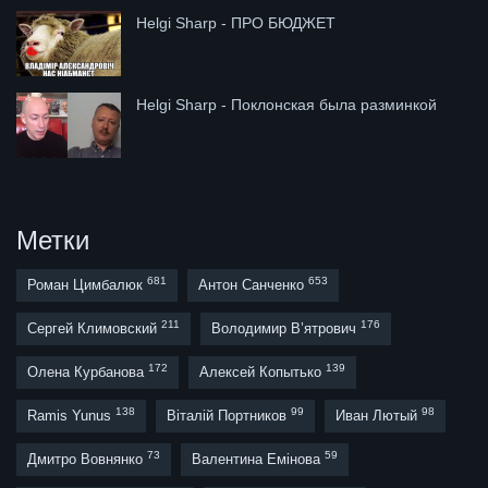
Helgi Sharp - ПРО БЮДЖЕТ
Helgi Sharp - Поклонская была разминкой
Метки
681
653
Роман Цимбалюк
Антон Санченко
211
176
Сергей Климовский
Володимир В’ятрович
172
139
Олена Курбанова
Алексей Копытько
138
99
98
Ramis Yunus
Віталій Портников
Иван Лютый
73
59
Дмитро Вовнянко
Валентина Емінова