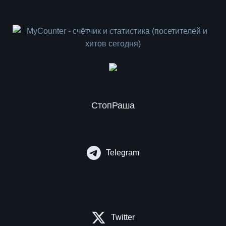
СтопРаша
Telegram
Twitter