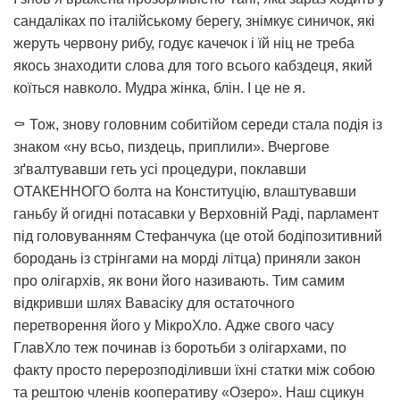
сандаліках по італійському берегу, знімкує синичок, які
жеруть червону рибу, годує качечок і їй ніц не треба
якось знаходити слова для того всього кабздеця, який
коїться навколо. Мудра жінка, блін. І це не я.
⚰️ Тож, знову головним собитійом середи стала подія із
знаком «ну всьо, пиздець, приплили». Вчергове
зґвалтувавши геть усі процедури, поклавши
ОТАКЕННОГО болта на Конституцію, влаштувавши
ганьбу й огидні потасавки у Верховній Раді, парламент
під головуванням Стефанчука (це отой бодіпозитивний
бородань із стрінгами на морді літца) приняли закон
про олігархів, як вони його називають. Тим самим
відкривши шлях Вавасіку для остаточного
перетворення його у МікроХло. Адже свого часу
ГлавХло теж починав із боротьби з олігархами, по
факту просто перерозподіливши їхні статки між собою
та рештою членів кооперативу «Озеро». Наш сцикун