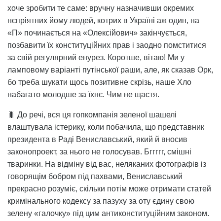
хоче зробити те саме: вручну назначивши окремих
нєпріятних йому людей, котрих в Україні аж один, на
«П» починається на «Олексійович» закінчується,
позбавити їх конституційних прав і заодно помститися
за свій регулярний енурез. Коротше, вітаю! Ми у
ламповому варіанті путінської раши, але, як сказав Орк,
бо треба шукати щось позитивне скрізь, наше Хло
набагато молодше за їхнє. Чим не щастя.
🐛 До речі, вся ця гопкомпанія зеленої шашелі
влаштувала істерику, коли побачила, що представник
президента в Раді Вениславський, який й вносив
законопроект, за нього не голосував. Бггггг, смішні
тваринки. На відміну від вас, неляканих фотографів із
говорящім бобром під пахвами, Вениславський
прекрасно розуміє, скільки потім може отримати статей
кримінального кодексу за пазуху за оту єдину свою
зелену «галочку» під цим антиконституційним законом.