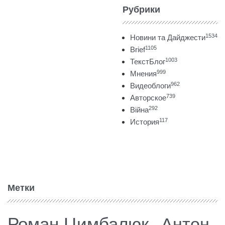
Рубрики
1534
Новини та Дайджести
1105
Brief
1003
ТекстБлог
999
Мнения
962
Видеоблоги
739
Авторское
292
Війна
117
История
Метки
Роман Цимбалюк
Антон