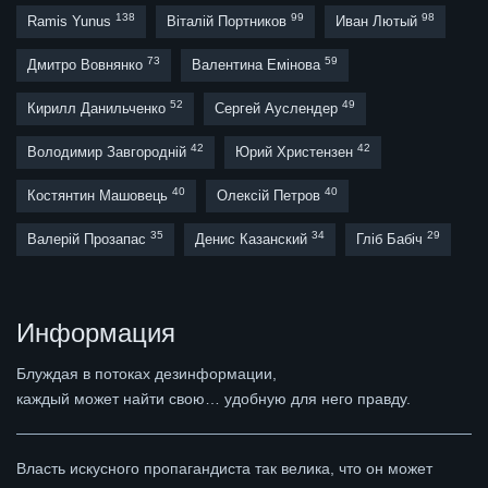
138
99
98
Ramis Yunus
Віталій Портников
Иван Лютый
73
59
Дмитро Вовнянко
Валентина Емінова
52
49
Кирилл Данильченко
Сергей Ауслендер
42
42
Володимир Завгородній
Юрий Христензен
40
40
Костянтин Машовець
Олексій Петров
35
34
29
Валерій Прозапас
Денис Казанский
Гліб Бабіч
Информация
Блуждая в потоках дезинформации,
каждый может найти свою… удобную для него правду.
Власть искусного пропагандиста так велика, что он может