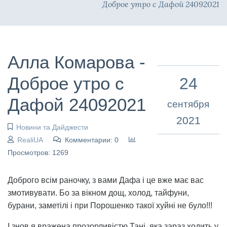
Доброе утро с Дафой 24092021
Алла Комарова -
Доброе утро с
24
Дафой 24092021
сентября
2021
Новини та Дайджести
RealiUA
Комментарии: 0
Просмотров: 1269
Доброго всім раночку, з вами Дафа і це вже має вас
змотивувати. Бо за вікном дощ, холод, тайфуни,
бурани, заметілі і при Порошенко такої хуйні не було!!!
І знов я вражена прозорливістю Тані, яка зараз ходить у