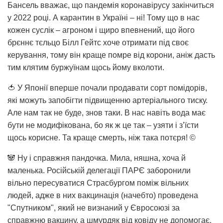
Бансель вважає, що пандемія коронавірусу закінчиться
у 2022 році. А карантин в Україні – ні! Тому що в нас
кожен суслік – агроном і щиро впевнений, що його
брєннє тєльцо Білл Гейтс хоче отримати під своє
керування, тому він краще помре від корони, аніж дасть
тим клятим буржуїнам щось йому вколоти.
🍅 У Японії вперше почали продавати сорт помідорів,
які можуть запобігти підвищенню артеріального тиску.
Але нам так не буде, знов таки. В нас навіть вода має
бути не модифікована, бо як ж це так – узяти і з’їсти
щось корисне. Та краще смерть, ніж така потєря! ©
🐼 Ну і справжня пандочка. Мила, няшна, хоча й
маленька. Російській делегації ПАРЄ заборонили
вільно пересуватися Страсбургом поміж вільних
людей, адже в них вакцинація (начебто) проведена
"Спутником", який не визнаний у Євросоюзі за
справжню вакцину, а шмурдяк від ковіду не допомогає.