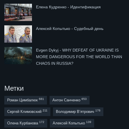
Елена Кудренко - Идентификация
Алексей Копытько - Судебный день
Evgen Dykyj - WHY DEFEAT OF UKRAINE IS
MORE DANGEROUS FOR THE WORLD THAN
CHAOS IN RUSSIA?
Метки
681
653
Роман Цимбалюк
Антон Санченко
211
176
Сергей Климовский
Володимир В’ятрович
172
139
Олена Курбанова
Алексей Копытько