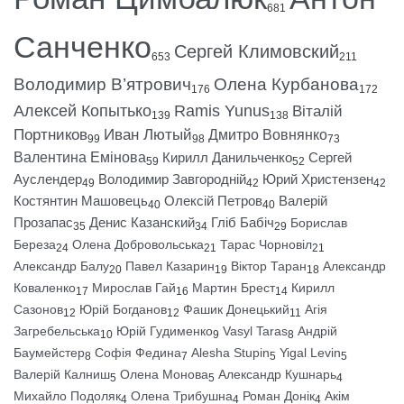
681
Санченко
Сергей Климовский
653
211
Володимир В’ятрович
Олена Курбанова
176
172
Алексей Копытько
Ramis Yunus
Віталій
139
138
Портников
Иван Лютый
Дмитро Вовнянко
99
98
73
Валентина Емінова
Кирилл Данильченко
Сергей
59
52
Ауслендер
Володимир Завгородній
Юрий Христензен
49
42
42
Костянтин Машовець
Олексій Петров
Валерій
40
40
Прозапас
Денис Казанский
Гліб Бабіч
Борислав
35
34
29
Береза
Олена Добровольська
Тарас Чорновіл
24
21
21
Александр Балу
Павел Казарин
Віктор Таран
Александр
20
19
18
Коваленко
Мирослав Гай
Мартин Брест
Кирилл
17
16
14
Сазонов
Юрій Богданов
Фашик Донецький
Агія
12
12
11
Загребельська
Юрій Гудименко
Vasyl Taras
Андрій
10
9
8
Баумейстер
Софія Федина
Alesha Stupin
Yigal Levin
8
7
5
5
Валерій Калниш
Олена Монова
Александр Кушнарь
5
5
4
Михайло Подоляк
Олена Трибушна
Роман Донік
Акім
4
4
4