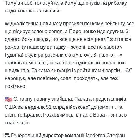
Тому ви собі голосуйте, а йому ще онуків на рибалку
водити колись хочеться.
☯️ Дуалістична новина: у президентському рейтингу все
ще лідирує зелена сопля, а Порошенко йде другим. З
одного боку, шкода, що все ще не всім реалії життя їхні
рожеві (у нашому випадку – зелені, все по завєтам
Гудвіна) окуляри розбили склом в очі. З іншого – їх
стабільно меншає, хоча й з незадовільно повільною
швидкістю. Та сама ситуація із рейтингами партій – ЄС
нарощує, але повільно, соплі проходять, але теж
повільно.
О, гарну новину знайшла: Палата представників
США затвердила $1 млрд військової допомоги… а,
стоп, то Ізраїлю. Розходимось, в нас є Вова – він всіх
спасе, ага.
🔜 Генеральний директор компанії Moderna Стефан