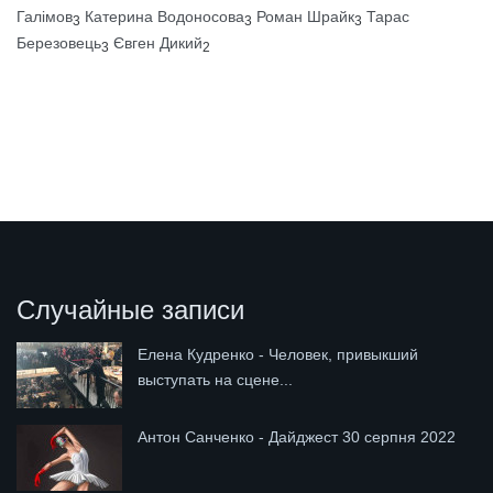
Галімов
Катерина Водоносова
Роман Шрайк
Тарас
3
3
3
Березовець
Євген Дикий
3
2
Случайные записи
Елена Кудренко - Человек, привыкший
выступать на сцене...
Антон Санченко - Дайджест 30 серпня 2022