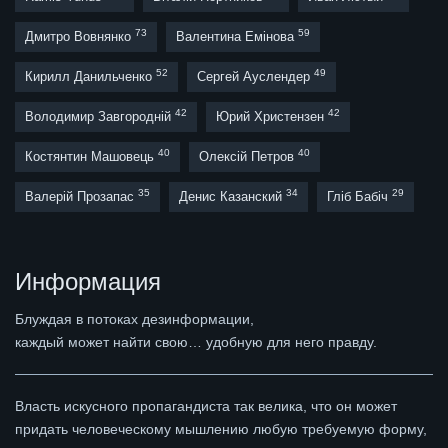
73
59
Дмитро Вовнянко
Валентина Емінова
52
49
Кирилл Данильченко
Сергей Ауслендер
42
42
Володимир Завгородній
Юрий Христензен
40
40
Костянтин Машовець
Олексій Петров
35
34
29
Валерій Прозапас
Денис Казанский
Гліб Бабіч
Информация
Блуждая в потоках дезинформации,
каждый может найти свою… удобную для него правду.
Власть искусного пропагандиста так велика, что он может
придать человеческому мышлению любую требуемую форму,