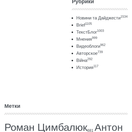
Рубрики
1534
Новини та Дайджести
1105
Brief
1003
ТекстБлог
999
Мнения
962
Видеоблоги
739
Авторское
292
Війна
117
История
Метки
Роман Цимбалюк
Антон
681