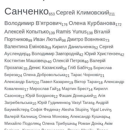
Санченко
Сергей Климовский
653
211
Володимир В’ятрович
Олена Курбанова
176
172
Алексей Копытько
Ramis Yunus
Віталій
139
138
Портников
Иван Лютый
Дмитро Вовнянко
99
98
73
Валентина Емінова
Кирилл Данильченко
Сергей
59
52
Ауслендер
Володимир Завгородній
Юрий Христензен
49
42
42
Костянтин Машовець
Олексій Петров
Валерій
40
40
Прозапас
Денис Казанский
Гліб Бабіч
Борислав
35
34
29
Береза
Олена Добровольська
Тарас Чорновіл
24
21
21
Александр Балу
Павел Казарин
Віктор Таран
Александр
20
19
18
Коваленко
Мирослав Гай
Мартин Брест
Кирилл
17
16
14
Сазонов
Юрій Богданов
Фашик Донецький
Агія
12
12
11
Загребельська
Юрій Гудименко
Vasyl Taras
Андрій
10
9
8
Баумейстер
Софія Федина
Alesha Stupin
Yigal Levin
8
7
5
5
Валерій Калниш
Олена Монова
Александр Кушнарь
5
5
4
Михайло Подоляк
Олена Трибушна
Роман Донік
Акім
4
4
4