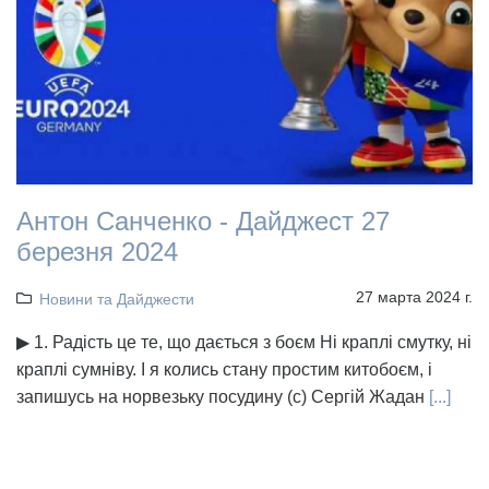
Антон Санченко - Дайджест 27
березня 2024
27 марта 2024 г.
Новини та Дайджести
▶ 1. Радість це те, що дається з боєм Ні краплі смутку, ні
краплі сумніву. І я колись стану простим китобоєм, і
запишусь на норвезьку посудину (с) Сергій Жадан
[...]