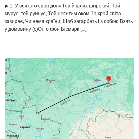
▶ 1. У всякого своя доля І свій шлях широкий: Той
мурує, той руйнує, Той неситим оком За край світа
зазирає, Чи нема країни, Щоб загарбать і з собою Взять
у домовину (с)Отто фон Бісмарк
[...]