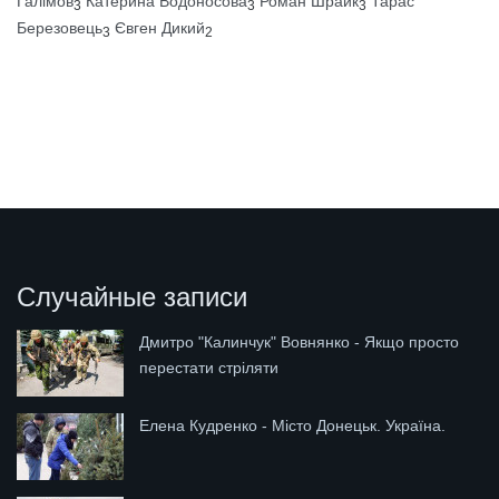
Галімов
Катерина Водоносова
Роман Шрайк
Тарас
3
3
3
Березовець
Євген Дикий
3
2
Случайные записи
Дмитро "Калинчук" Вовнянко - Якщо просто
перестати стріляти
Елена Кудренко - Місто Донецьк. Україна.