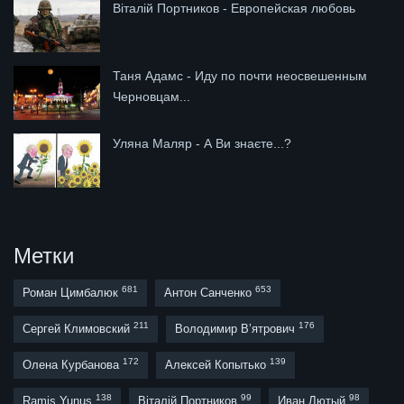
Віталій Портников - Европейская любовь
Таня Адамс - Иду по почти неосвешенным
Черновцам...
Уляна Маляр - А Ви знаєте...?
Метки
681
653
Роман Цимбалюк
Антон Санченко
211
176
Сергей Климовский
Володимир В’ятрович
172
139
Олена Курбанова
Алексей Копытько
138
99
98
Ramis Yunus
Віталій Портников
Иван Лютый