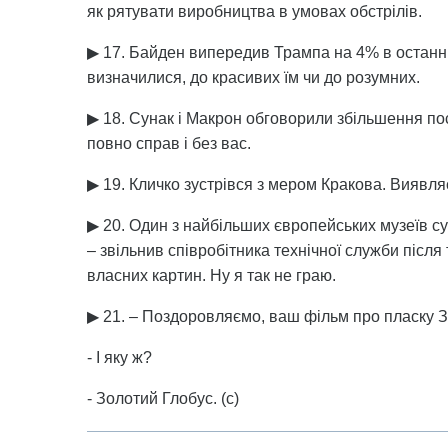
як рятувати виробництва в умовах обстрілів.
▶ 17. Байден випередив Трампа на 4% в останн
визначилися, до красивих їм чи до розумних.
▶ 18. Сунак і Макрон обговорили збільшення пос
повно справ і без вас.
▶ 19. Кличко зустрівся з мером Кракова. Виявля
▶ 20. Один з найбільших європейських музеїв с
– звільнив співробітника технічної служби після 
власних картин. Ну я так не граю.
▶ 21. – Поздоровляємо, ваш фільм про пласку 
- І яку ж?
- Золотий Глобус. (с)