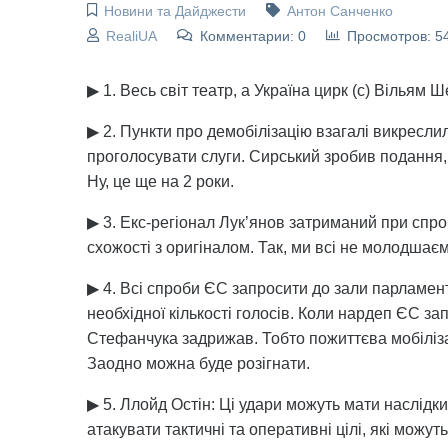
Новини та Дайджести
Антон Санченко
RealiUA
Комментарии: 0
Просмотров: 5
▶ 1. Весь світ театр, а Україна цирк (с) Вільям Ш
▶ 2. Пункти про демобілізацію взагалі викреслил
проголосувати слуги. Сирський зробив подання,
Ну, це ще на 2 роки.
▶ 3. Екс-регіонал Лук’янов затриманий при спро
схожості з оригіналом. Так, ми всі не молодшаєм
▶ 4. Всі спроби ЄС запросити до зали парламе
необхідної кількості голосів. Коли нардеп ЄС з
Стефанчука задрижав. Тобто пожиттєва мобіліза
Заодно можна буде розігнати.
▶ 5. Ллойд Остін: Ці удари можуть мати наслідки 
атакувати тактичні та оперативні цілі, які можу