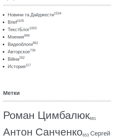
1534
Новини та Дайджести
1105
Brief
1003
ТекстБлог
999
Мнения
962
Видеоблоги
739
Авторское
292
Війна
117
История
Метки
Роман Цимбалюк
681
Антон Санченко
Сергей
653