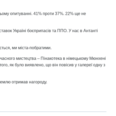
ьому опитуванні. 41% проти 37%. 22% ще не
тавок Україні боєприпасів та ППО. У нас в Антанті
ється, ми міста-побратими.
учасного мистецтва – Пінакотека в німецькому Мюнхені
того, як було виявлено, що він повісив у галереї одну з
Землю отримав нагороду.