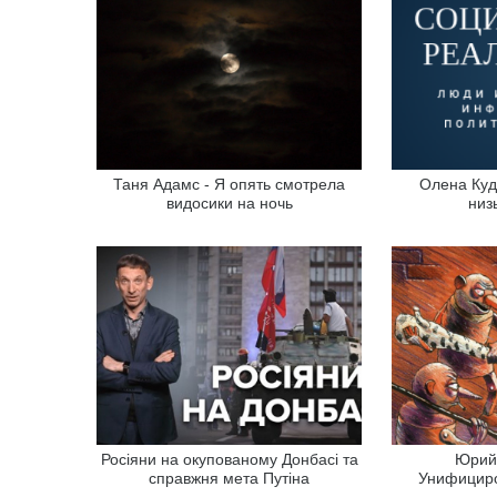
Таня Адамс - Я опять смотрела
Олена Куд
видосики на ночь
низ
Росіяни на окупованому Донбасі та
Юрий 
справжня мета Путіна
Унифицир