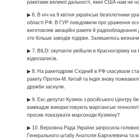
ракетами великої дальності, яких США нам не н
▶ 6. В ніч на 9 квітня українські безпілотники 
області РФ. В ГУР повідомили про ураження ос
виготовляв авіаційні ракети й радіообладнання д
хто більше заводів підірве. Залишилось визначит
▶ 7. BILD: окупанти увійшли в Красногорівку на 
відеозаписів.
▶ 8. На ракетодромі Східний в РФ скасували ст
ракету Протон-М. Китай та Індія знову пожвавил
дружби заснули.
▶ 9. Екс-депутат Кузякін з російського Центру бе
камікадзе використовують марсіанські технологі
просив показувати марсоходи Кузякіну?
▶ 10. Верховна Рада України запросила головн
Генерального штабу Анатолія Баргилевича та 