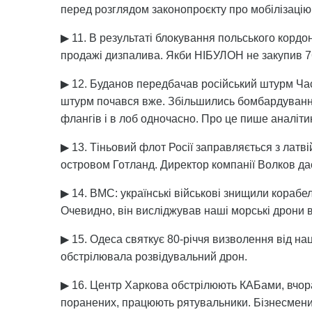
перед розглядом законопроєкту про мобілізацію.
▶ 11. В результаті блокування польського кордо
продажі дизпалива. Якби НІБУЛОН не закупив 76
▶ 12. Буданов передбачав російський штурм Часо
штурм почався вже. Збільшились бомбардуванн
флангів і в лоб одночасно. Про це пише аналіти
▶ 13. Тіньовий флот Росії заправляється з латві
островом Готланд. Директор компанії Волков дає
▶ 14. ВМС: українські військові знищили корабе
Очевидно, він висліджував наші морські дрони в
▶ 15. Одеса святкує 80-річчя визволення від на
обстрілювала розвідувальний дрон.
▶ 16. Центр Харкова обстрілюють КАБами, вчора
поранених, працюють рятувальники. Бізнесмени