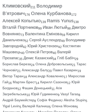
Климовский
Володимир
211
В’ятрович
Олена Курбанова
176
172
Алексей Копытько
Ramis Yunus
139
138
Віталій Портников
Иван Лютый
Дмитро
99
98
Вовнянко
Валентина Емінова
Кирилл
73
59
Данильченко
Сергей Ауслендер
Володимир
52
49
Завгородній
Юрий Христензен
Костянтин
42
42
Машовець
Олексій Петров
Валерій
40
40
Прозапас
Денис Казанский
Гліб Бабіч
35
34
29
Борислав Береза
Олена Добровольська
Тарас
24
21
Чорновіл
Александр Балу
Павел Казарин
21
20
19
Віктор Таран
Александр Коваленко
Мирослав
18
17
Гай
Мартин Брест
Кирилл Сазонов
Юрій
16
14
12
Богданов
Фашик Донецький
Агія
12
11
Загребельська
Юрій Гудименко
Vasyl Taras
10
9
8
Андрій Баумейстер
Софія Федина
Alesha Stupin
8
7
5
Yigal Levin
Валерій Калниш
Олена Монова
5
5
5
Александр Кушнарь
Михайло Подоляк
Олена