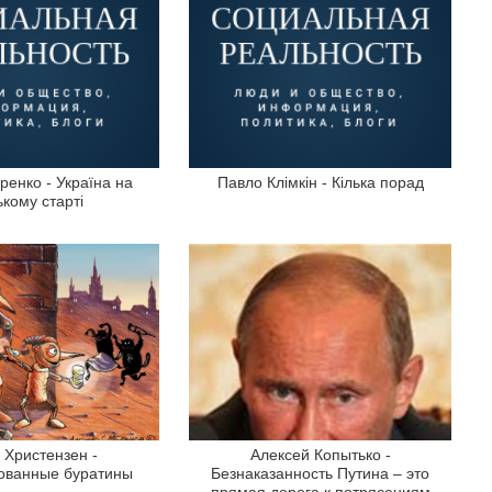
ренко - Україна на
Павло Клімкін - Кілька порад
ькому старті
Христензен -
Алексей Копытько -
ованные буратины
Безнаказанность Путина – это