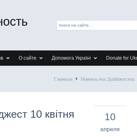
ность
ив
О сайте
Допомога Україні
Donate for Uk
Главная
Новини та Дайджести
джест 10 квітня
10
апреля