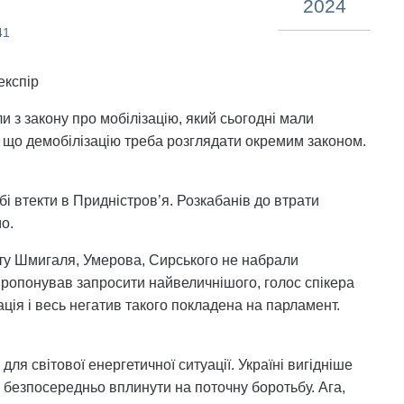
2024
41
експір
и з закону про мобілізацію, який сьогодні мали
 що демобілізацію треба розглядати окремим законом.
бі втекти в Придністров’я. Розкабанів до втрати
о.
нту Шмигаля, Умерова, Сирського не набрали
апропонував запросити найвеличнішого, голос спікера
ція і весь негатив такого покладена на парламент.
для світової енергетичної ситуації. Україні вигідніше
ть безпосередньо вплинути на поточну боротьбу. Ага,