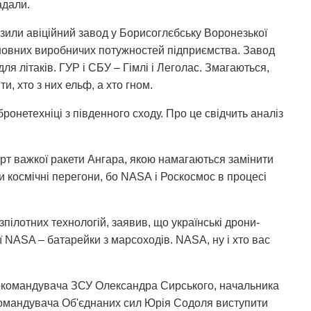
адали.
уразили авіційний завод у Борисоглєбську Воронезької
новних виробничих потужностей підприємства. Завод
ля літаків. ГУР і СБУ – Гімлі і Леголас. Змагаються,
и, хто з них ельф, а хто гном.
бронетехніці з південного сходу. Про це свідчить аналіз
арт важкої ракети Ангара, якою намагаються замінити
и космічні перегони, бо NАSА і Роскосмос в процесі
зпілотних технологій, заявив, що українські дрони-
ї NASA – батарейки з марсоходів. NASA, ну і хто вас
окомандувача ЗСУ Олександра Сирського, начальника
командувача Об'єднаних сил Юрія Содоля виступити