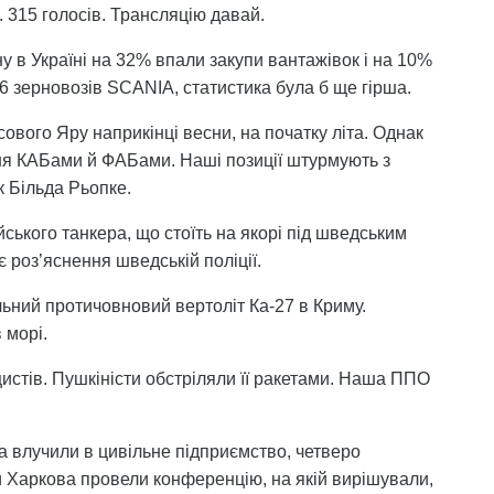
 315 голосів. Трансляцію давай.
ну в Україні на 32% впали закупи вантажівок і на 10%
 зерновозів SCANIA, статистика була б ще гірша.
вого Яру наприкінці весни, на початку літа. Однак
я КАБами й ФАБами. Наші позиції штурмують з
к Більда Рьопке.
йського танкера, що стоїть на якорі під шведським
 роз’яснення шведській поліції.
льний протичовновий вертоліт Ка-27 в Криму.
 морі.
цистів. Пушкіністи обстріляли її ракетами. Наша ППО
 влучили в цивільне підприємство, четверо
 Харкова провели конференцію, на якій вирішували,