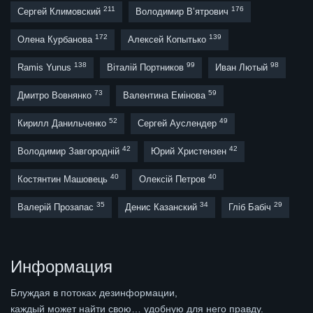
211
176
Сергей Климовский
Володимир В’ятрович
172
139
Олена Курбанова
Алексей Копытько
138
99
98
Ramis Yunus
Віталій Портников
Иван Лютый
73
59
Дмитро Вовнянко
Валентина Емінова
52
49
Кирилл Данильченко
Сергей Ауслендер
42
42
Володимир Завгородній
Юрий Христензен
40
40
Костянтин Машовець
Олексій Петров
35
34
29
Валерій Прозапас
Денис Казанский
Гліб Бабіч
Информация
Блуждая в потоках дезинформации,
каждый может найти свою… удобную для него правду.