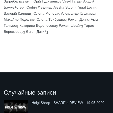
Загребельська
Юрій Гудименко
Vasyl Taras
Андрій
10
9
8
Баумейстер
Софія Федина
Alesha Stupin
Yigal Levin
8
7
5
5
Валерій Калниш
Олена Монова
Александр Кушнарь
5
5
4
Михайло Подоляк
Олена Трибушна
Роман Донік
Акім
4
4
4
Галімов
Катерина Водоносова
Роман Шрайк
Тарас
3
3
3
Березовець
Євген Дикий
3
2
Случайные записи
Helgi Sharp - SHARP`s REVIEW - 19.05.2020