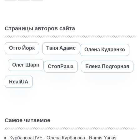
Страницы авторов сайта
Отто Йорк
Таня Адамс
Олена Кудренко
Олег Шарп
СтопРаша
Елена Подгорная
RealiUA
Самое читаемое
КурбановаLIVE - Олена Курбанова - Ramis Yunus