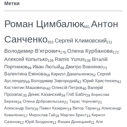
Метки
Роман Цимбалюк
Антон
681
Санченко
Сергей Климовский
653
211
Володимир В’ятрович
Олена Курбанова
176
172
Алексей Копытько
Ramis Yunus
Віталій
139
138
Портников
Иван Лютый
Дмитро Вовнянко
99
98
73
Валентина Емінова
Кирилл Данильченко
Сергей
59
52
Ауслендер
Володимир Завгородній
Юрий Христензен
49
42
42
Костянтин Машовець
Олексій Петров
Валерій
40
40
Прозапас
Денис Казанский
Гліб Бабіч
Борислав
35
34
29
Береза
Олена Добровольська
Тарас Чорновіл
24
21
21
Александр Балу
Павел Казарин
Віктор Таран
Александр
20
19
18
Коваленко
Мирослав Гай
Мартин Брест
Кирилл
17
16
14
Сазонов
Юрій Богданов
Фашик Донецький
Агія
12
12
11