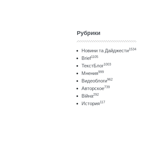
Рубрики
1534
Новини та Дайджести
1105
Brief
1003
ТекстБлог
999
Мнения
962
Видеоблоги
739
Авторское
292
Війна
117
История