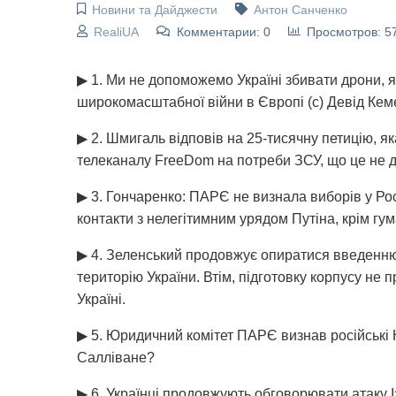
Новини та Дайджести
Антон Санченко
RealiUA
Комментарии: 0
Просмотров: 5
▶ 1. Ми не допоможемо Україні збивати дрони, як 
широкомасштабної війни в Європі (с) Девід Ке
▶ 2. Шмигаль відповів на 25-тисячну петицію, 
телеканалу FreeDom на потреби ЗСУ, що це не д
▶ 3. Гончаренко: ПАРЄ не визнала виборів у Росі
контакти з нелегітимним урядом Путіна, крім гум
▶ 4. Зеленський продовжує опиратися введенню
територію України. Втім, підготовку корпусу не
Україні.
▶ 5. Юридичний комітет ПАРЄ визнав російські 
Салліване?
▶ 6. Українці продовжують обговорювати атаку І