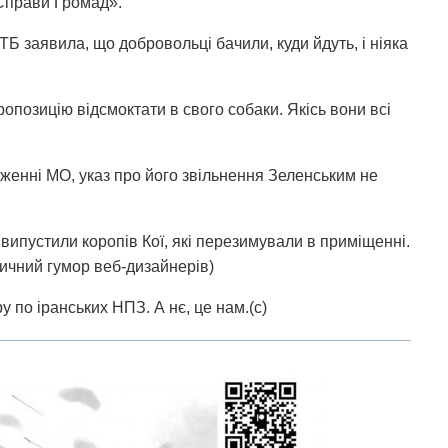
Справи Громад».
ТБ заявила, що добровольці бачили, куди йдуть, і ніяка
опозицію відсмоктати в свого собаки. Якісь вони всі
женні МО, указ про його звільнення Зеленським не
випустили коропів Кої, які перезимували в приміщенні.
тичний гумор веб-дизайнерів)
 по іранських НПЗ. А нє, це нам.(с)