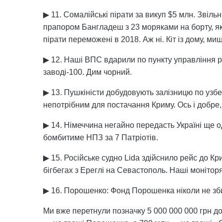
▶ 11. Сомалійські пірати за викуп $5 млн. Звіл
прапором Бангладеш з 23 моряками на борту, я
пірати переможені в 2018. Аж ні. Кіт із дому, миш
▶ 12. Наші ВПС вдарили по пункту управління 
заводі-100. Дим чорний.
▶ 13. Пушкіністи добудовують залізницю по узб
непотрібним для постачання Криму. Ось і добре, і
▶ 14. Німеччина негайно передасть Україні ще о
бомбитиме НПЗ за 7 Патріотів.
▶ 15. Російське судно Lida здійснило рейс до Кр
бігбегах з Ереглі на Севастополь. Наші моніторя
▶ 16. Порошенко: Фонд Порошенка ніколи не зби
Ми вже перетнули позначку 5 000 000 000 грн до