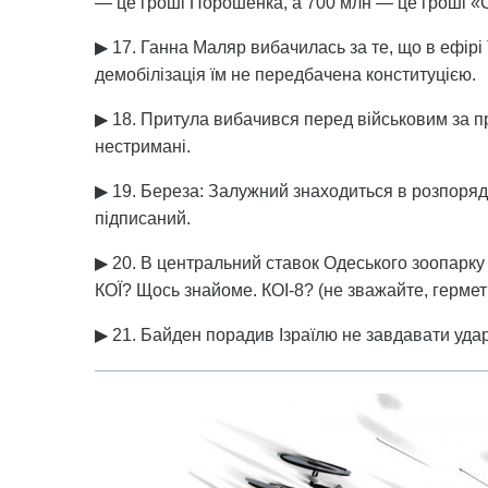
— це гроші Порошенка, а 700 млн — це гроші «
▶ 17. Ганна Маляр вибачилась за те, що в ефірі 
демобілізація їм не передбачена конституцією.
▶ 18. Притула вибачився перед військовим за пр
нестримані.
▶ 19. Береза: Залужний знаходиться в розпоряд
підписаний.
▶ 20. В центральний ставок Одеського зоопарку 
КОЇ? Щось знайоме. КОІ-8? (не зважайте, герме
▶ 21. Байден порадив Ізраїлю не завдавати удару