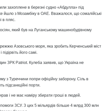
ьнили захоплене в березні судно «Абдулла» під
ке йшло з Мозамбіку в ОАЕ. Вважалося, що сомалійські
і в пляс.
росіян, який був на Луганському машинобудівному
ережжю Азовського моря, яка зробить Керченський міст
 підірвіть його самі.
дин ЗРК Patriot. Кулеба заявив, що Україна не
иму з Туреччини попри офіційну заборону. Сіль в
ть підсанкційні порти.
рав і не має наміру збирати гроші в людей.
помоги ЗСУ. З цих 5 мільярдів більше 4 млрд 300 млн