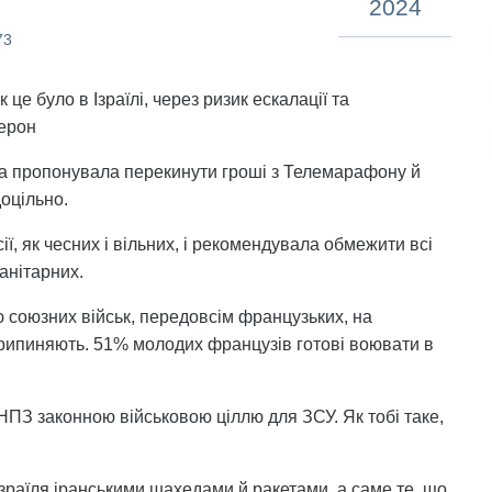
2024
73
це було в Ізраїлі, через ризик ескалації та
мерон
яка пропонувала перекинути гроші з Телемарафону й
оцільно.
ї, як чесних і вільних, і рекомендувала обмежити всі
анітарних.
 союзних військ, передовсім французьких, на
 припиняють. 51% молодих французів готові воювати в
НПЗ законною військовою ціллю для ЗСУ. Як тобі таке,
зраїля іранськими шахедами й ракетами, а саме те, що