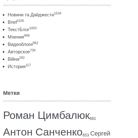
1534
Новини та Дайджести
1105
Brief
1003
ТекстБлог
999
Мнения
962
Видеоблоги
739
Авторское
292
Війна
117
История
Метки
Роман Цимбалюк
681
Антон Санченко
Сергей
653