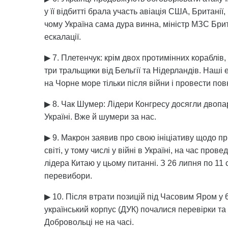
у її відбитті брала участь авіація США, Британії,
чому Україна сама дура винна, міністр МЗС Брит
ескалації.
▶ 7. Плетенчук: крім двох протимінних кораблів
три тральщики від Бельгії та Нідерландів. Наші
на Чорне море тільки після війни і провести по
▶ 8. Чак Шумер: Лідери Конгресу досягли двопа
Україні. Вже й шумери за нас.
▶ 9. Макрон заявив про свою ініціативу щодо пр
світі, у тому числі у війні в Україні, на час про
лідера Китаю у цьому питанні. З 26 липня по 11 
перевибори.
▶ 10. Після втрати позицій під Часовим Яром у 
український корпус (ДУК) почалися перевірки та 
Добровольці не на часі.