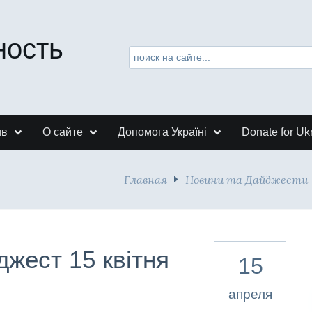
ность
ив
О сайте
Допомога Україні
Donate for Uk
Главная
Новини та Дайджести
джест 15 квітня
15
апреля