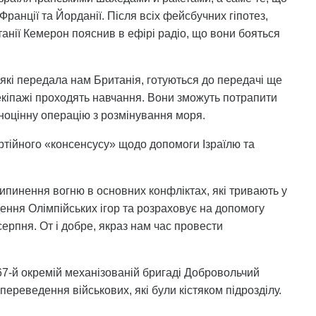
 Франції та Йорданії. Після всіх фейсбучних гіпотез,
анії Кемерон пояснив в ефірі радіо, що вони бояться
, які передала нам Британія, готуються до передачі ще
 екіпажі проходять навчання. Вони зможуть потрапити
вноцінну операцію з розмінування моря.
ртійного «консенсусу» щодо допомоги Ізраїлю та
ипинення вогню в основних конфліктах, які тривають у
ведення Олімпійських ігор та розраховує на допомогу
серпня. От і добре, якраз нам час провести
67-й окремій механізованій бригаді Добровольчий
переведення військових, які були кістяком підрозділу.