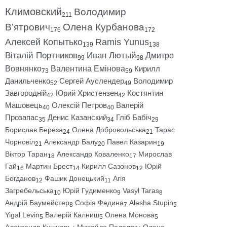
Климовский
Володимир
211
В’ятрович
Олена Курбанова
176
172
Алексей Копытько
Ramis Yunus
139
138
Віталій Портников
Иван Лютый
Дмитро
99
98
Вовнянко
Валентина Емінова
Кирилл
73
59
Данильченко
Сергей Ауслендер
Володимир
52
49
Завгородній
Юрий Христензен
Костянтин
42
42
Машовець
Олексій Петров
Валерій
40
40
Прозапас
Денис Казанский
Гліб Бабіч
35
34
29
Борислав Береза
Олена Добровольська
Тарас
24
21
Чорновіл
Александр Балу
Павел Казарин
21
20
19
Віктор Таран
Александр Коваленко
Мирослав
18
17
Гай
Мартин Брест
Кирилл Сазонов
Юрій
16
14
12
Богданов
Фашик Донецький
Агія
12
11
Загребельська
Юрій Гудименко
Vasyl Taras
10
9
8
Андрій Баумейстер
Софія Федина
Alesha Stupin
8
7
5
Yigal Levin
Валерій Калниш
Олена Монова
5
5
5
Александр Кушнарь
Михайло Подоляк
Олена