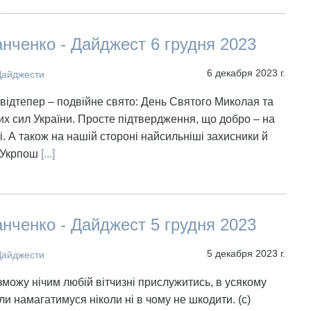
нченко - Дайджест 6 грудня 2023
6 декабря 2023 г.
Дайджести
я відтепер – подвійне свято: День Святого Миколая та
х сил України. Просте підтвердження, що добро – на
і. А також на нашій стороні найсильніші захисники й
) Укрпош
[...]
нченко - Дайджест 5 грудня 2023
5 декабря 2023 г.
Дайджести
 зможу нічим любій вітчизні прислужитись, в усякому
сили намагатимуся ніколи ні в чому не шкодити. (с)