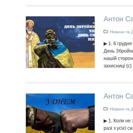
Антон Са
Новини та 
▶ 1. 6 грудн
День Збройни
нашій сторон
захисниці (с
Антон Са
Новини та 
▶ 1. Коли не
разі з усієї 