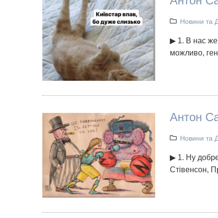
Антон Са
Новини та 
▶ 1. В нас же
можливо, ген
Антон Са
Новини та 
▶ 1. Ну добре
Стівенсон, П