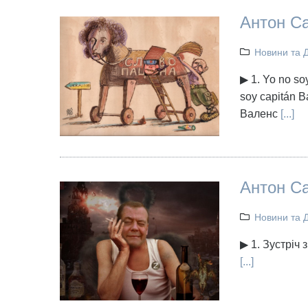
Антон Са
Новини та 
▶ 1. Yo no so
soy capitán 
Валенс
[...]
Антон Са
Новини та 
▶ 1. Зустріч
[...]