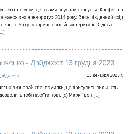
ували стосунки, це з нами псували стосунки. Конфлікт з
почався з «перевороту» 2014 року. Весь південний схід
а Росію, бо це історично російські території, Одеса –
...]
нченко - Дайджест 13 грудня 2023
13 декабря 2023 г.
Дайджести
чесно визнавай свої помилки, це притупить пильність
дозволить тобі накоїти нові. (с) Марк Твен
[...]