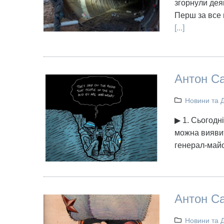
згорнули деяк
Перш за все ц
[...]
Антон Са
Новини та 
▶ 1. Сьогодні
можна виявити
генерал-майо
Антон Са
Новини та 