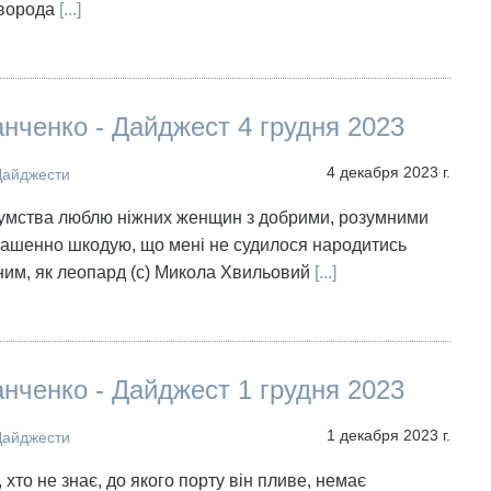
ворода
[...]
нченко - Дайджест 4 грудня 2023
4 декабря 2023 г.
Дайджести
зумства люблю ніжних женщин з добрими, розумними
трашенно шкодую, що мені не судилося народитись
им, як леопард (с) Микола Хвильовий
[...]
нченко - Дайджест 1 грудня 2023
1 декабря 2023 г.
Дайджести
, хто не знає, до якого порту він пливе, немає