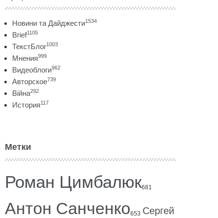
1534
Новини та Дайджести
1105
Brief
1003
ТекстБлог
999
Мнения
962
Видеоблоги
739
Авторское
292
Війна
117
История
Метки
Роман Цимбалюк
681
Антон Санченко
Сергей
653