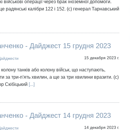
і військові операції через брак іноземної допомоги.
е радянські калібри 122 і 152. (с) генерал Тарнавський
нченко - Дайджест 15 грудня 2023
15 декабря 2023 г.
Дайджести
 колону танків або колону військ, що наступають,
 за три-п'ять хвилин, а ще за три хвилини вразити. (с)
р Скібіцький
[...]
нченко - Дайджест 14 грудня 2023
14 декабря 2023 г.
Дайджести