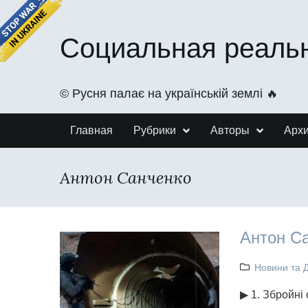
Социальная реаль
©️ Русня палає на українській землі 🔥
Главная
Рубрики
Авторы
Арх
Антон Санченко
Антон Са
Новини та 
▶ 1. Збройні 