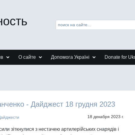
ность
ив
О сайте
Допомога Україні
Donate for Uk
нченко - Дайджест 18 грудня 2023
18 декабря 2023 г.
Дайджести
сили зіткнулися з нестачею артилерійських снарядів і