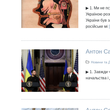
▶ 1. Ми не пс
Україною роз
України був з
російське мі
[
Антон Са
Новини та 
▶ 1. Завжди 
начальства і 