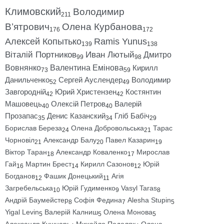
Климовский
Володимир
211
В’ятрович
Олена Курбанова
176
172
Алексей Копытько
Ramis Yunus
139
138
Віталій Портников
Иван Лютый
Дмитро
99
98
Вовнянко
Валентина Емінова
Кирилл
73
59
Данильченко
Сергей Ауслендер
Володимир
52
49
Завгородній
Юрий Христензен
Костянтин
42
42
Машовець
Олексій Петров
Валерій
40
40
Прозапас
Денис Казанский
Гліб Бабіч
35
34
29
Борислав Береза
Олена Добровольська
Тарас
24
21
Чорновіл
Александр Балу
Павел Казарин
21
20
19
Віктор Таран
Александр Коваленко
Мирослав
18
17
Гай
Мартин Брест
Кирилл Сазонов
Юрій
16
14
12
Богданов
Фашик Донецький
Агія
12
11
Загребельська
Юрій Гудименко
Vasyl Taras
10
9
8
Андрій Баумейстер
Софія Федина
Alesha Stupin
8
7
5
Yigal Levin
Валерій Калниш
Олена Монова
5
5
5
Александр Кушнарь
Михайло Подоляк
Олена