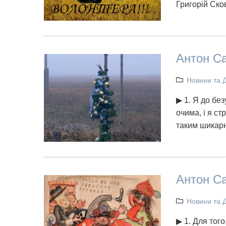
Григорій Ско
Антон Са
Новини та 
▶ 1. Я до бе
очима, і я с
таким шикарн
Антон Са
Новини та 
▶ 1. Для того