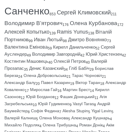
Санченко
Сергей Климовский
653
211
Володимир В’ятрович
Олена Курбанова
176
172
Алексей Копытько
Ramis Yunus
Віталій
139
138
Портников
Иван Лютый
Дмитро Вовнянко
99
98
73
Валентина Емінова
Кирилл Данильченко
Сергей
59
52
Ауслендер
Володимир Завгородній
Юрий Христензен
49
42
42
Костянтин Машовець
Олексій Петров
Валерій
40
40
Прозапас
Денис Казанский
Гліб Бабіч
Борислав
35
34
29
Береза
Олена Добровольська
Тарас Чорновіл
24
21
21
Александр Балу
Павел Казарин
Віктор Таран
Александр
20
19
18
Коваленко
Мирослав Гай
Мартин Брест
Кирилл
17
16
14
Сазонов
Юрій Богданов
Фашик Донецький
Агія
12
12
11
Загребельська
Юрій Гудименко
Vasyl Taras
Андрій
10
9
8
Баумейстер
Софія Федина
Alesha Stupin
Yigal Levin
8
7
5
5
Валерій Калниш
Олена Монова
Александр Кушнарь
5
5
4
Михайло Подоляк
Олена Трибушна
Роман Донік
Акім
4
4
4