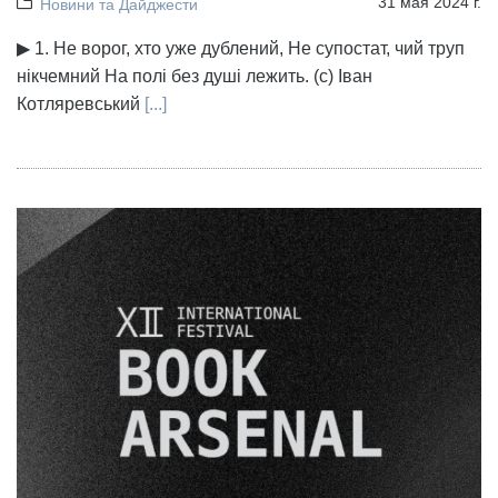
31 мая 2024 г.
Новини та Дайджести
▶ 1. Не ворог, хто уже дублений, Не супостат, чий труп
нікчемний На полі без душі лежить. (с) Іван
Котляревський
[...]