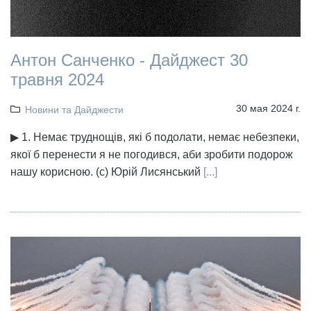
Антон Санченко - Дайджест 30
травня 2024
30 мая 2024 г.
Новини та Дайджести
▶ 1. Немає труднощів, які б подолати, немає небезпеки,
якої б перенести я не погодився, аби зробити подорож
нашу корисною. (с) Юрій Лисянський
[...]