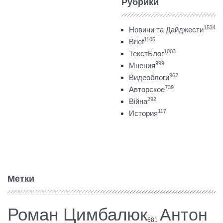
Рубрики
1534
Новини та Дайджести
1105
Brief
1003
ТекстБлог
999
Мнения
962
Видеоблоги
739
Авторское
292
Війна
117
История
Метки
Роман Цимбалюк
Антон
681