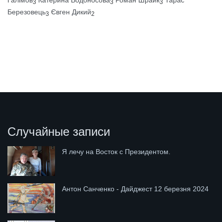
Галімов
Катерина Водоносова
Роман Шрайк
Тарас
3
3
3
Березовець
Євген Дикий
3
2
Случайные записи
Я лечу на Восток с Президентом.
Антон Санченко - Дайджест 12 березня 2024