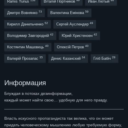
138
99
98
Ramis Yunus
Віталій Портников
Иван Лютый
73
59
Дмитро Вовнянко
Валентина Емінова
52
49
Кирилл Данильченко
Сергей Ауслендер
42
42
Володимир Завгородній
Юрий Христензен
40
40
Костянтин Машовець
Олексій Петров
35
34
29
Валерій Прозапас
Денис Казанский
Гліб Бабіч
Информация
Блуждая в потоках дезинформации,
каждый может найти свою… удобную для него правду.
Власть искусного пропагандиста так велика, что он может
придать человеческому мышлению любую требуемую форму,