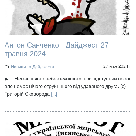
Антон Санченко - Дайджест 27
травня 2024
27 мая 2024 г.
Новини та Дайджести
▶ 1. Немає нiчого небезпечнiшого, нiж пiдступний ворог,
але немає нiчого отруйнiшого вiд удаваного друга. (с)
Григорій Сковорода
[...]