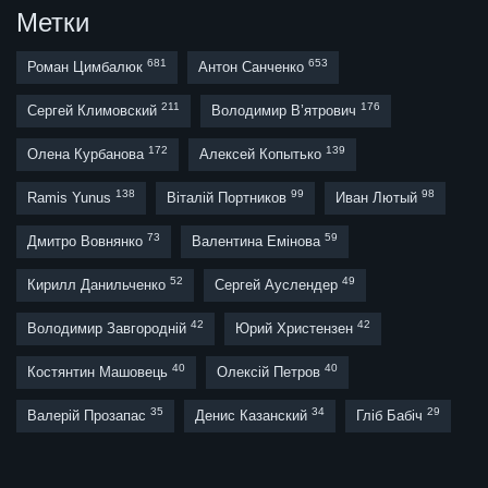
Метки
681
653
Роман Цимбалюк
Антон Санченко
211
176
Сергей Климовский
Володимир В’ятрович
172
139
Олена Курбанова
Алексей Копытько
138
99
98
Ramis Yunus
Віталій Портников
Иван Лютый
73
59
Дмитро Вовнянко
Валентина Емінова
52
49
Кирилл Данильченко
Сергей Ауслендер
42
42
Володимир Завгородній
Юрий Христензен
40
40
Костянтин Машовець
Олексій Петров
35
34
29
Валерій Прозапас
Денис Казанский
Гліб Бабіч