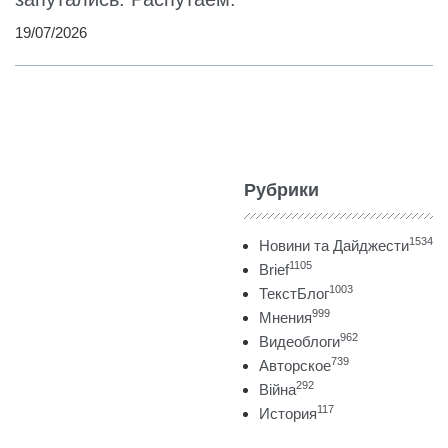
19/07/2026
Рубрики
1534
Новини та Дайджести
1105
Brief
1003
ТекстБлог
999
Мнения
962
Видеоблоги
739
Авторское
292
Війна
117
История