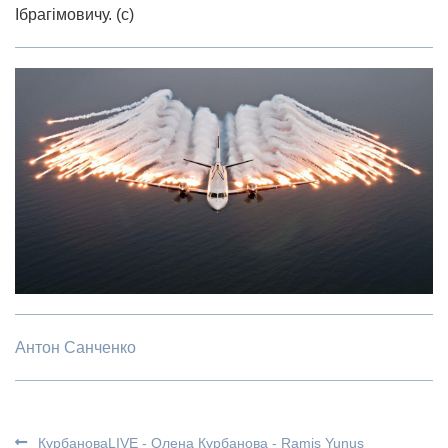
Ібрагімовичу. (с)
Антон Санченко
КурбановаLIVE - Олена Курбанова - Ramis Yunus