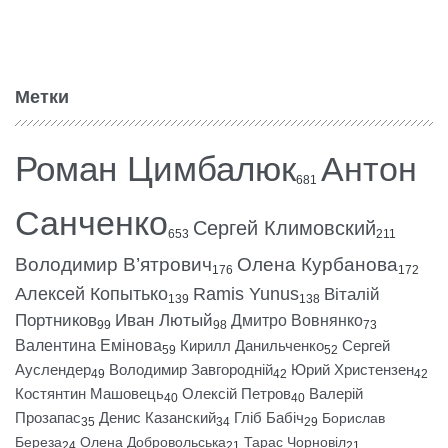
Метки
Роман Цимбалюк
Антон
681
Санченко
Сергей Климовский
653
211
Володимир В’ятрович
Олена Курбанова
176
172
Алексей Копытько
Ramis Yunus
Віталій
139
138
Портников
Иван Лютый
Дмитро Вовнянко
99
98
73
Валентина Емінова
Кирилл Данильченко
Сергей
59
52
Ауслендер
Володимир Завгородній
Юрий Христензен
49
42
42
Костянтин Машовець
Олексій Петров
Валерій
40
40
Прозапас
Денис Казанский
Гліб Бабіч
Борислав
35
34
29
Береза
Олена Добровольська
Тарас Чорновіл
24
21
21