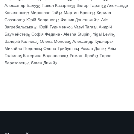
Александр Балу
Павел Казарин
Віктор Таран
Александр
20
19
18
Коваленко
Мирослав Гай
Мартин Брест
Кирилл
17
16
14
Сазонов
Юрій Богданов
Фашик Донецький
Агія
12
12
11
Загребельська
Юрій Гудименко
Vasyl Taras
Андрій
10
9
8
Баумейстер
Софія Федина
Alesha Stupin
Yigal Levin
8
7
5
5
Валерій Калниш
Олена Монова
Александр Кушнарь
5
5
4
Михайло Подоляк
Олена Трибушна
Роман Донік
Акім
4
4
4
Галімов
Катерина Водоносова
Роман Шрайк
Тарас
3
3
3
Березовець
Євген Дикий
3
2