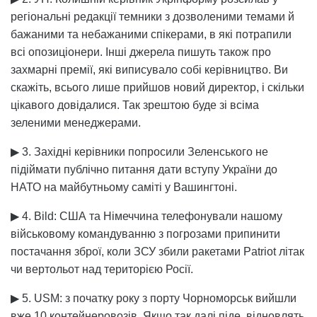
регіональні редакції темники з дозволеними темами й
бажаними та небажаними спікерами, в які потрапили
всі опозиціонери. Інші джерела пишуть також про
захмарні премії, які виписувало собі керівництво. Ви
скажіть, всього лише прийшов новий директор, і скільки
цікавого довідалися. Так зрештою буде зі всіма
зеленими менеджерами.
▶ 3. Західні керівники попросили Зеленського не
підіймати публічно питання дати вступу України до
НАТО на майбутньому саміті у Вашингтоні.
▶ 4. Bild: США та Німеччина телефонували нашому
військовому командуванню з погрозами припинити
постачання зброї, коли ЗСУ збили ракетами Patriot літак
чи вертольот над територією Росії.
▶ 5. USM: з початку року з порту Чорноморськ вийшли
вже 10 контейнеровозів. Якщо так далі піде, відновлять