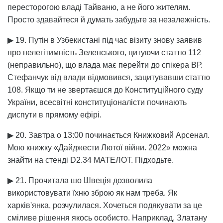
пересторогою владі Тайваню, а не його жителям.
Просто здавайтеся й думать забудьте за незалежність.
▶ 19. Путін в Узбекистані під час візиту знову заявив
про нелегітимність Зеленського, цитуючи статтю 112
(неправильно), що влада має перейти до спікера ВР.
Стефанчук від влади відмовився, зацитувавши статтю
108. Якщо ти не звертаєшся до Конституційного суду
України, всесвітні конституціоналісти починають
диспути в прямому ефірі.
▶ 20. Завтра о 13:00 починається Книжковий Арсенал.
Мою книжку «Дайджести Лютої війни. 2022» можна
знайти на стенді D2.34 МАТЕЛОТ. Підходьте.
▶ 21. Прочитала шо Швеція дозволила
використовувати їхню зброю як нам треба. Як
харків'янка, розчулилася. Хочеться подякувати за це
сміливе рішення якось особисто. Наприклад, Златану