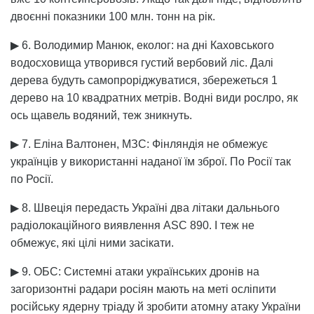
двоєнні показники 100 млн. тонн на рік.
▶ 6. Володимир Манюк, еколог: на дні Каховського
водосховища утворився густий вербовий ліс. Далі
дерева будуть самопроріджуватися, збережеться 1
дерево на 10 квадратних метрів. Водні види рослро, як
ось щавель водяний, теж зникнуть.
▶ 7. Еліна Валтонен, МЗС: Фінляндія не обмежує
українців у використанні наданої їм зброї. По Росії так
по Росії.
▶ 8. Швеція передасть Україні два літаки дальнього
радіолокаційного виявлення ASC 890. І теж не
обмежує, які цілі ними засікати.
▶ 9. ОБС: Системні атаки українських дронів на
загоризонтні радари росіян мають на меті осліпити
російську ядерну тріаду й зробити атомну атаку України