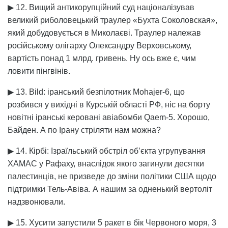
▶ 12. Вищий антикорупційний суд націоналізував
великий риболовецький траулер «Бухта Соколовская»,
який добудовується в Миколаєві. Траулер належав
російському олігарху Олександру Верховському,
вартість понад 1 млрд. гривень. Ну ось вже є, чим
ловити пінгвінів.
▶ 13. Bild: іранський безпілотник Mohajer-6, що
розбився у вихідні в Курській області РФ, ніс на борту
новітні іранські керовані авіабомби Qaem-5. Хорошо,
Байден. А по Ірану стріляти нам можна?
▶ 14. Кірбі: Ізраїльський обстріл обʼєкта угрупування
ХАМАС у Рафаху, внаслідок якого загинули десятки
палестинців, не призведе до зміни політики США щодо
підтримки Тель-Авіва. А нашим за одненький вертоліт
надзвонювали.
▶ 15. Хусити запустили 5 ракет в бік Червоного моря, 3