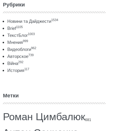
Рубрики
1534
Новини та Дайджести
1105
Brief
1003
ТекстБлог
999
Мнения
962
Видеоблоги
739
Авторское
292
Війна
117
История
Метки
Роман Цимбалюк
681