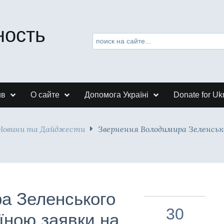
ность
ив
О сайте
Допомога Україні
Donate for Uk
Новини та Дайджести
Звернення Володимира Зеленсько
а Зеленського
30
їною заявки на