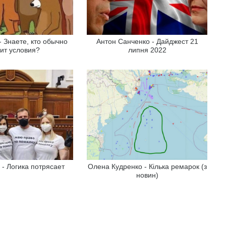
- Знаете, кто обычно
Антон Санченко - Дайджест 21
вит условия?
липня 2022
 - Логика потрясает
Олена Кудренко - Кілька ремарок (з
новин)