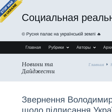
Социальная реаль
©️ Русня палає на українській землі 🔥
Главная
Рубрики
Авторы
Арх
Новини та
Главная
Дайджести
Звернення Володимир
щодо підписання Укра