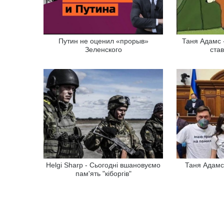
Путин не оценил «прорыв»
Таня Адамс 
Зеленского
ста
Helgi Sharp - Сьогодні вшановуємо
Таня Адамс
пам'ять "кіборгів"