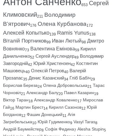
Антон Санченко
Сергей
653
Климовский
Володимир
211
В’ятрович
Олена Курбанова
176
172
Алексей Копытько
Ramis Yunus
139
138
Віталій Портников
Иван Лютый
Дмитро
99
98
Вовнянко
Валентина Емінова
Кирилл
73
59
Данильченко
Сергей Ауслендер
Володимир
52
49
Завгородній
Юрий Христензен
Костянтин
42
42
Машовець
Олексій Петров
Валерій
40
40
Прозапас
Денис Казанский
Гліб Бабіч
35
34
29
Борислав Береза
Олена Добровольська
Тарас
24
21
Чорновіл
Александр Балу
Павел Казарин
21
20
19
Віктор Таран
Александр Коваленко
Мирослав
18
17
Гай
Мартин Брест
Кирилл Сазонов
Юрій
16
14
12
Богданов
Фашик Донецький
Агія
12
11
Загребельська
Юрій Гудименко
Vasyl Taras
10
9
8
Андрій Баумейстер
Софія Федина
Alesha Stupin
8
7
5