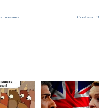
ый Безумный
СтопРаша