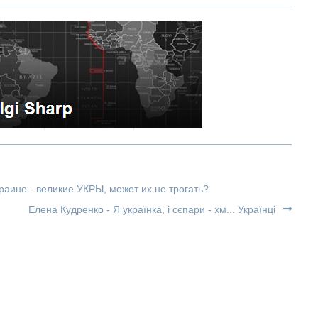
раине - великие УКРЫ, может их не трогать?
Елена Кудренко - Я українка, і сєпари - хм... Українці