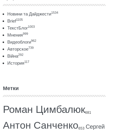
1534
Новини та Дайджести
1105
Brief
1003
ТекстБлог
999
Мнения
962
Видеоблоги
739
Авторское
292
Війна
117
История
Метки
Роман Цимбалюк
681
Антон Санченко
Сергей
653