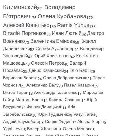
Климовский
Володимир
211
В’ятрович
Олена Курбанова
176
172
Алексей Копытько
Ramis Yunus
139
138
Віталій Портников
Иван Лютый
Дмитро
99
98
Вовнянко
Валентина Емінова
Кирилл
73
59
Данильченко
Сергей Ауслендер
Володимир
52
49
Завгородній
Юрий Христензен
Костянтин
42
42
Машовець
Олексій Петров
Валерій
40
40
Прозапас
Денис Казанский
Гліб Бабіч
35
34
29
Борислав Береза
Олена Добровольська
Тарас
24
21
Чорновіл
Александр Балу
Павел Казарин
21
20
19
Віктор Таран
Александр Коваленко
Мирослав
18
17
Гай
Мартин Брест
Кирилл Сазонов
Юрій
16
14
12
Богданов
Фашик Донецький
Агія
12
11
Загребельська
Юрій Гудименко
Vasyl Taras
10
9
8
Андрій Баумейстер
Софія Федина
Alesha Stupin
8
7
5
Yigal Levin
Валерій Калниш
Олена Монова
5
5
5
Александр Кушнарь
Михайло Подоляк
Олена