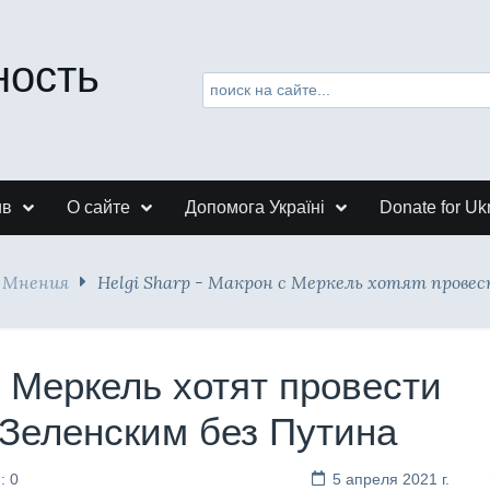
ность
ив
О сайте
Допомога Україні
Donate for Uk
Мнения
Helgi Sharp - Макрон с Меркель хотят прове
с Меркель хотят провести
Зеленским без Путина
: 0
5 апреля 2021 г.