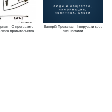
рная - О программе
Валерій Прозапас - Ігнорувати кров
нского правительства
вже навчили