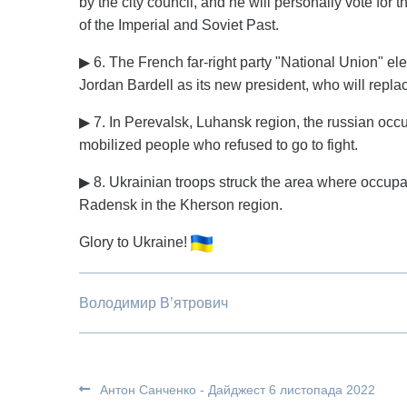
by the city council, and he will personally vote for 
of the Imperial and Soviet Past.
▶ 6. The French far-right party "National Union" e
Jordan Bardell as its new president, who will replac
▶ 7. In Perevalsk, Luhansk region, the russian occup
mobilized people who refused to go to fight.
▶ 8. Ukrainian troops struck the area where occupa
Radensk in the Kherson region.
Glory to Ukraine!
Володимир В’ятрович
Антон Санченко - Дайджест 6 листопада 2022