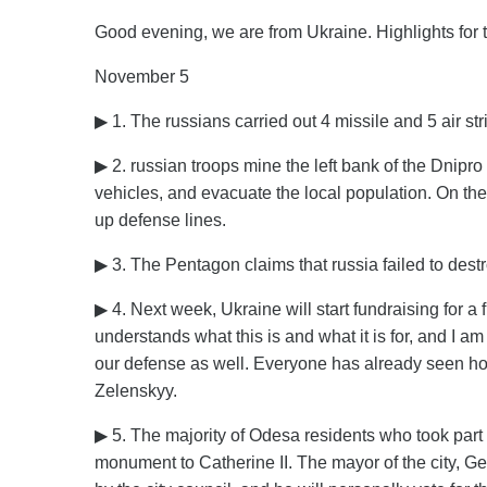
Good evening, we are from Ukraine. Highlights for 
November 5
▶ 1. The russians carried out 4 missile and 5 air s
▶ 2. russian troops mine the left bank of the Dnipro
vehicles, and evacuate the local population. On the
up defense lines.
▶ 3. The Pentagon claims that russia failed to des
▶ 4. Next week, Ukraine will start fundraising for a 
understands what this is and what it is for, and I am
our defense as well. Everyone has already seen ho
Zelenskyy.
▶ 5. The majority of Odesa residents who took part i
monument to Catherine II. The mayor of the city, Ge