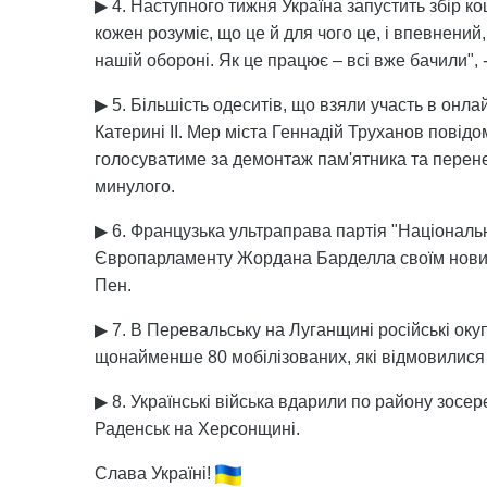
▶ 4. Наступного тижня Україна запустить збір к
кожен розуміє, що це й для чого це, і впевнени
нашій обороні. Як це працює – всі вже бачили",
▶ 5. Більшість одеситів, що взяли участь в онл
Катерині ІІ. Мер міста Геннадій Труханов повідо
голосуватиме за демонтаж пам'ятника та перене
минулого.
▶ 6. Французька ультраправа партія "Національ
Європарламенту Жордана Барделла своїм новим 
Пен.
▶ 7. В Перевальську на Луганщині російські оку
щонайменше 80 мобілізованих, які відмовилися
▶ 8. Українські війська вдарили по району зосе
Раденськ на Херсонщині.
Слава Україні!