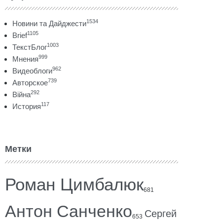
1534
Новини та Дайджести
1105
Brief
1003
ТекстБлог
999
Мнения
962
Видеоблоги
739
Авторское
292
Війна
117
История
Метки
Роман Цимбалюк
681
Антон Санченко
Сергей
653