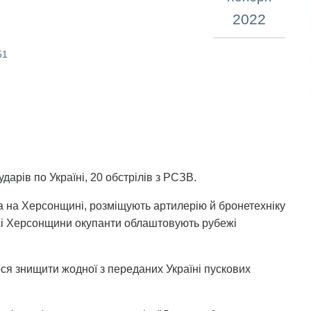
2022
51
ударів по Україні, 20 обстрілів з РСЗВ.
пра на Херсонщині, розміщують артилерію й бронетехніку
жі Херсонщини окупанти облаштовують рубежі
ося знищити жодної з переданих Україні пускових