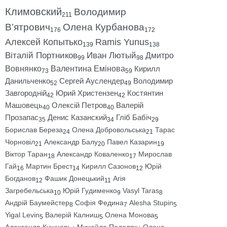
Климовский
Володимир
211
В’ятрович
Олена Курбанова
176
172
Алексей Копытько
Ramis Yunus
139
138
Віталій Портников
Иван Лютый
Дмитро
99
98
Вовнянко
Валентина Емінова
Кирилл
73
59
Данильченко
Сергей Ауслендер
Володимир
52
49
Завгородній
Юрий Христензен
Костянтин
42
42
Машовець
Олексій Петров
Валерій
40
40
Прозапас
Денис Казанский
Гліб Бабіч
35
34
29
Борислав Береза
Олена Добровольська
Тарас
24
21
Чорновіл
Александр Балу
Павел Казарин
21
20
19
Віктор Таран
Александр Коваленко
Мирослав
18
17
Гай
Мартин Брест
Кирилл Сазонов
Юрій
16
14
12
Богданов
Фашик Донецький
Агія
12
11
Загребельська
Юрій Гудименко
Vasyl Taras
10
9
8
Андрій Баумейстер
Софія Федина
Alesha Stupin
8
7
5
Yigal Levin
Валерій Калниш
Олена Монова
5
5
5
Александр Кушнарь
Михайло Подоляк
Олена