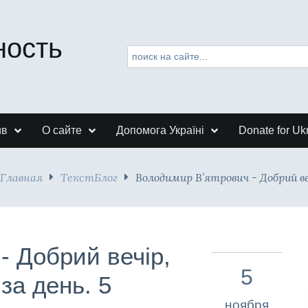
ность
ив
О сайте
Допомога Україні
Donate for Uk
Главная
ТекстБлог
Володимир В’ятрович - Добрий ве
- Добрий вечір,
5
за день. 5
ноября