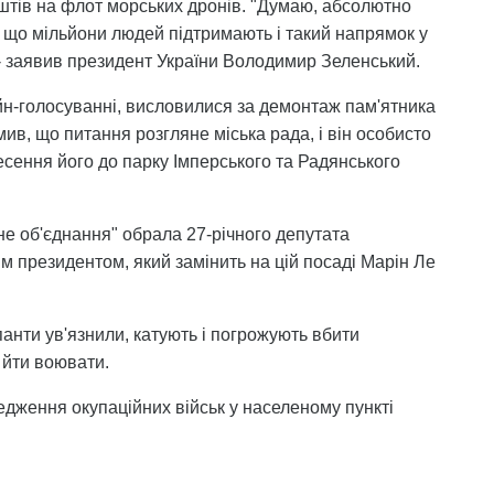
оштів на флот морських дронів. "Думаю, абсолютно
й, що мільйони людей підтримають і такий напрямок у
 - заявив президент України Володимир Зеленський.
айн-голосуванні, висловилися за демонтаж пам'ятника
мив, що питання розгляне міська рада, і він особисто
сення його до парку Імперського та Радянського
не об'єднання" обрала 27-річного депутата
президентом, який замінить на цій посаді Марін Ле
панти ув'язнили, катують і погрожують вбити
 йти воювати.
редження окупаційних військ у населеному пункті