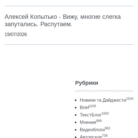
Алексей Копытько - Вижу, многие слегка
запутались. Распутаем.
19/07/2026
Рубрики
1534
Новини та Дайджести
1105
Brief
1003
ТекстБлог
999
Мнения
962
Видеоблоги
739
Авторское