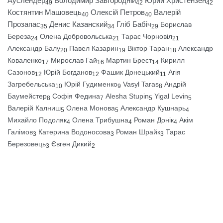
Ауслендер
Володимир Завгородній
Юрий Христензен
49
42
42
Костянтин Машовець
Олексій Петров
Валерій
40
40
Прозапас
Денис Казанский
Гліб Бабіч
Борислав
35
34
29
Береза
Олена Добровольська
Тарас Чорновіл
24
21
21
Александр Балу
Павел Казарин
Віктор Таран
Александр
20
19
18
Коваленко
Мирослав Гай
Мартин Брест
Кирилл
17
16
14
Сазонов
Юрій Богданов
Фашик Донецький
Агія
12
12
11
Загребельська
Юрій Гудименко
Vasyl Taras
Андрій
10
9
8
Баумейстер
Софія Федина
Alesha Stupin
Yigal Levin
8
7
5
5
Валерій Калниш
Олена Монова
Александр Кушнарь
5
5
4
Михайло Подоляк
Олена Трибушна
Роман Донік
Акім
4
4
4
Галімов
Катерина Водоносова
Роман Шрайк
Тарас
3
3
3
Березовець
Євген Дикий
3
2