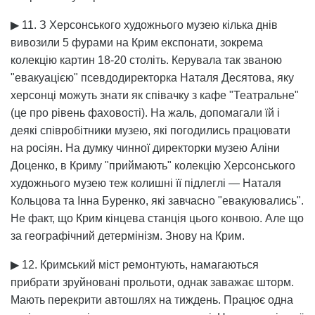
▶ 11. З Херсонського художнього музею кілька днів
вивозили 5 фурами на Крим експонати, зокрема
колекцію картин 18-20 століть. Керувала так званою
"евакуацією" псевдодиректорка Наталя Десятова, яку
херсонці можуть знати як співачку з кафе "Театральне"
(це про рівень фаховості). На жаль, допомагали їй і
деякі співробітники музею, які погодились працювати
на росіян. На думку чинної директорки музею Аліни
Доценко, в Криму "приймають" колекцію Херсонського
художнього музею теж колишні її підлеглі — Наталя
Кольцова та Інна Буренко, які завчасно "евакуювались".
Не факт, що Крим кінцева станція цього конвою. Але що
за географічний детермінізм. Знову на Крим.
▶ 12. Кримський міст ремонтують, намагаються
прибрати зруйновані прольоти, однак заважає шторм.
Мають перекрити автошлях на тиждень. Працює одна