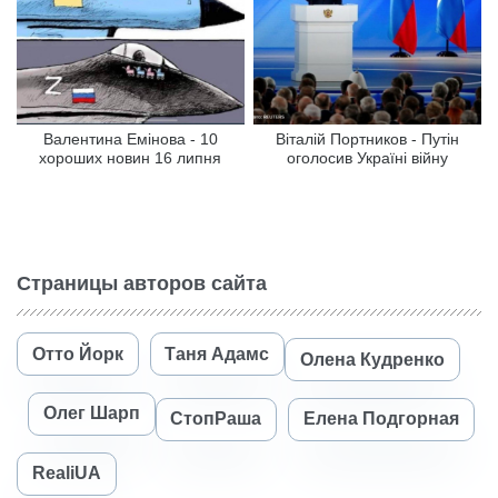
Валентина Емінова - 10
Віталій Портников - Путін
хороших новин 16 липня
оголосив Україні війну
Страницы авторов сайта
Отто Йорк
Таня Адамс
Олена Кудренко
Олег Шарп
СтопРаша
Елена Подгорная
RealiUA