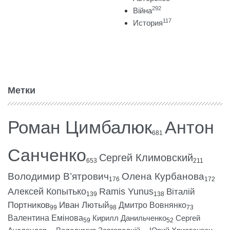
292
Війна
117
История
Метки
Роман Цимбалюк
Антон
681
Санченко
Сергей Климовский
653
211
Володимир В’ятрович
Олена Курбанова
176
172
Алексей Копытько
Ramis Yunus
Віталій
139
138
Портников
Иван Лютый
Дмитро Вовнянко
99
98
73
Валентина Емінова
Кирилл Данильченко
Сергей
59
52