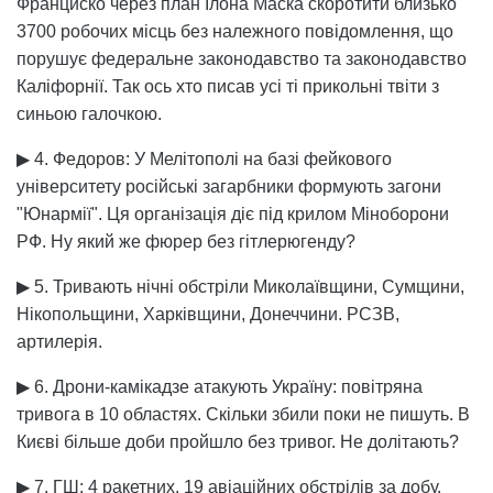
Франциско через план Ілона Маска скоротити близько
3700 робочих місць без належного повідомлення, що
порушує федеральне законодавство та законодавство
Каліфорнії. Так ось хто писав усі ті прикольні твіти з
синьою галочкою.
▶ 4. Федоров: У Мелітополі на базі фейкового
університету російські загарбники формують загони
"Юнармії". Ця організація діє під крилом Міноборони
РФ. Ну який же фюрер без гітлерюгенду?
▶ 5. Тривають нічні обстріли Миколаївщини, Сумщини,
Нікопольщини, Харківщини, Донеччини. РСЗВ,
артилерія.
▶ 6. Дрони-камікадзе атакують Україну: повітряна
тривога в 10 областях. Скільки збили поки не пишуть. В
Києві більше доби пройшло без тривог. Не долітають?
▶ 7. ГШ: 4 ракетних, 19 авіаційних обстрілів за добу.