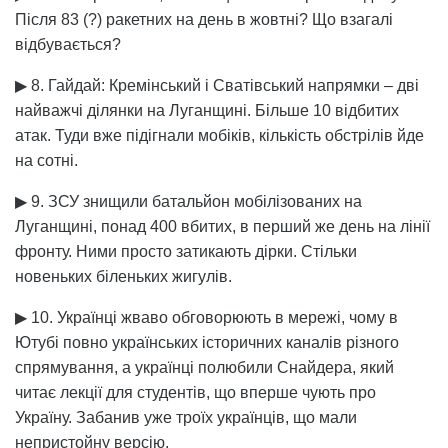
Після 83 (?) ракетних на день в жовтні? Що взагалі
відбувається?
▶ 8. Гайдай: Кремінський і Сватівський напрямки – дві
найважчі ділянки на Луганщині. Більше 10 відбитих
атак. Туди вже підігнали мобіків, кількість обстрілів йде
на сотні.
▶ 9. ЗСУ знищили батальйон мобілізованих на
Луганщині, понад 400 вбитих, в перший же день на лінії
фронту. Ними просто затикають дірки. Стільки
новеньких біленьких жигулів.
▶ 10. Українці жваво обговорюють в мережі, чому в
Ютубі повно українських історичних каналів різного
спрямування, а українці полюбили Снайдера, який
читає лекції для студентів, що вперше чують про
Україну. Забанив уже троїх українців, що мали
непристойну версію.