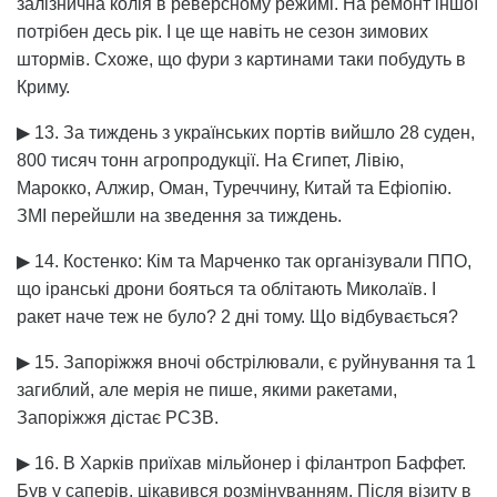
залізнична колія в реверсному режимі. На ремонт іншої
потрібен десь рік. І це ще навіть не сезон зимових
штормів. Схоже, що фури з картинами таки побудуть в
Криму.
▶ 13. За тиждень з українських портів вийшло 28 суден,
800 тисяч тонн агропродукції. На Єгипет, Лівію,
Марокко, Алжир, Оман, Туреччину, Китай та Ефіопію.
ЗМІ перейшли на зведення за тиждень.
▶ 14. Костенко: Кім та Марченко так організували ППО,
що іранські дрони бояться та облітають Миколаїв. І
ракет наче теж не було? 2 дні тому. Що відбувається?
▶ 15. Запоріжжя вночі обстрілювали, є руйнування та 1
загиблий, але мерія не пише, якими ракетами,
Запоріжжя дістає РСЗВ.
▶ 16. В Харків приїхав мільйонер і філантроп Баффет.
Був у саперів, цікавився розмінуванням. Після візиту в