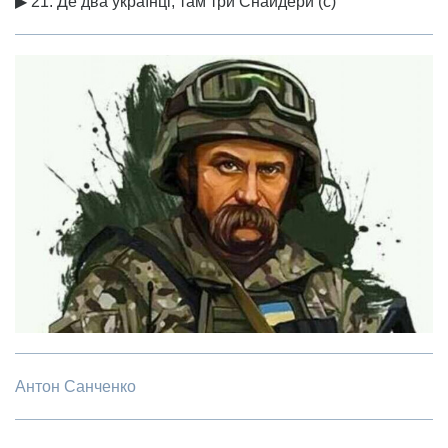
▶ 21. Де два українці, там три Снайдери (с)
Антон Санченко