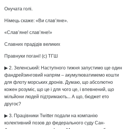
Онучата голі.
Німець скаже: «Ви слав’яне».
«Слав’яне! слав’яне!»
Славних прадідів великих
Правнуки погані! (с) ТГШ
▶ 2. Зеленський: Наступного тижня запустимо ще один
фандрейзинговий напрям – акумулюватимемо кошти
для флоту морських дронів. Думаю, що абсолютно
кожен розуміє, що це і для чого це, і впевнений, що
мільйони людей підтримають... А що, бюджет ето
другоє?
▶ 3. Працівники Twitter подали на компанію
колективний позов до федерального суду Сан-