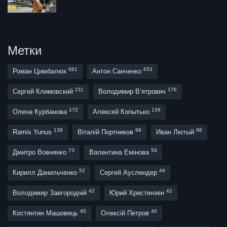
Метки
681
653
Роман Цимбалюк
Антон Санченко
211
176
Сергей Климовский
Володимир В’ятрович
172
139
Олена Курбанова
Алексей Копытько
138
99
98
Ramis Yunus
Віталій Портников
Иван Лютый
73
59
Дмитро Вовнянко
Валентина Емінова
52
49
Кирилл Данильченко
Сергей Ауслендер
42
42
Володимир Завгородній
Юрий Христензен
40
40
Костянтин Машовець
Олексій Петров