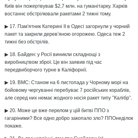
Київ він пожертвував $2,7 млн. на гуманітарку. Харків
востаннє обстрілювали ракетами 2 тижні тому.
▶ 17. Пам'ятник Катерині II в Одесі загорнули у чорний
пакет та закрили дерев'яною огорожею. Одеса теж 2
тижні без обстрілів.
▶ 18. Байден: у Росії виникли складнощі з
виробництвом зброї. Це він заявив під час
передвиборчого турне в Каліфорнії.
▶ 19. ВМС: Станом на 6 листопада у Чорному морі на
бойовому чергуванні перебуває 7 російських кораблів,
але серед них немає жодного носія ракет типу "Калібр".
▶ 20. Може це вже перелом у цій битві ППО з
гагаріними? Все одно добро закопало зло? ППОнеділок
покаже.