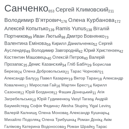
Санченко
Сергей Климовский
653
211
Володимир В’ятрович
Олена Курбанова
176
172
Алексей Копытько
Ramis Yunus
Віталій
139
138
Портников
Иван Лютый
Дмитро Вовнянко
99
98
73
Валентина Емінова
Кирилл Данильченко
Сергей
59
52
Ауслендер
Володимир Завгородній
Юрий Христензен
49
42
42
Костянтин Машовець
Олексій Петров
Валерій
40
40
Прозапас
Денис Казанский
Гліб Бабіч
Борислав
35
34
29
Береза
Олена Добровольська
Тарас Чорновіл
24
21
21
Александр Балу
Павел Казарин
Віктор Таран
Александр
20
19
18
Коваленко
Мирослав Гай
Мартин Брест
Кирилл
17
16
14
Сазонов
Юрій Богданов
Фашик Донецький
Агія
12
12
11
Загребельська
Юрій Гудименко
Vasyl Taras
Андрій
10
9
8
Баумейстер
Софія Федина
Alesha Stupin
Yigal Levin
8
7
5
5
Валерій Калниш
Олена Монова
Александр Кушнарь
5
5
4
Михайло Подоляк
Олена Трибушна
Роман Донік
Акім
4
4
4
Галімов
Катерина Водоносова
Роман Шрайк
Тарас
3
3
3