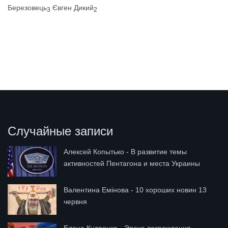
Березовець
Євген Дикий
3
2
Случайные записи
Алексей Копытько - В развитие темы
активностей Пентагона и места Украины
Валентина Емінова - 10 хороших новин 13
червня
Елена Кудренко - Эпоха возрождения