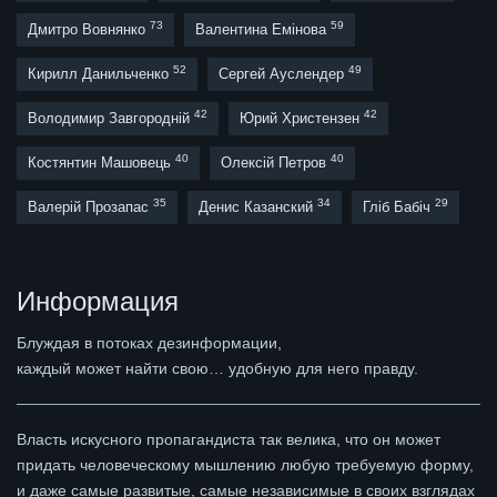
73
59
Дмитро Вовнянко
Валентина Емінова
52
49
Кирилл Данильченко
Сергей Ауслендер
42
42
Володимир Завгородній
Юрий Христензен
40
40
Костянтин Машовець
Олексій Петров
35
34
29
Валерій Прозапас
Денис Казанский
Гліб Бабіч
Информация
Блуждая в потоках дезинформации,
каждый может найти свою… удобную для него правду.
Власть искусного пропагандиста так велика, что он может
придать человеческому мышлению любую требуемую форму,
и даже самые развитые, самые независимые в своих взглядах