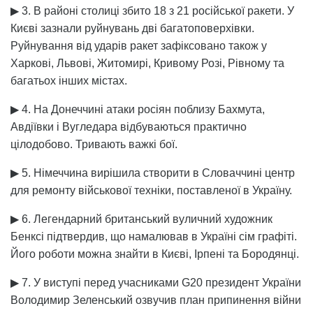
▶ 3. В районі столиці збито 18 з 21 російської ракети. У
Києві зазнали руйнувань дві багатоповерхівки.
Руйнування від ударів ракет зафіксовано також у
Харкові, Львові, Житомирі, Кривому Розі, Рівному та
багатьох інших містах.
▶ 4. На Донеччині атаки росіян поблизу Бахмута,
Авдіївки і Вугледара відбуваються практично
цілодобово. Тривають важкі бої.
▶ 5. Німеччина вирішила створити в Словаччині центр
для ремонту військової техніки, поставленої в Україну.
▶ 6. Легендарний британський вуличний художник
Бенксі підтвердив, що намалював в Україні сім графіті.
Його роботи можна знайти в Києві, Ірпені та Бородянці.
▶ 7. У виступі перед учасниками G20 президент України
Володимир Зеленський озвучив план припинення війни