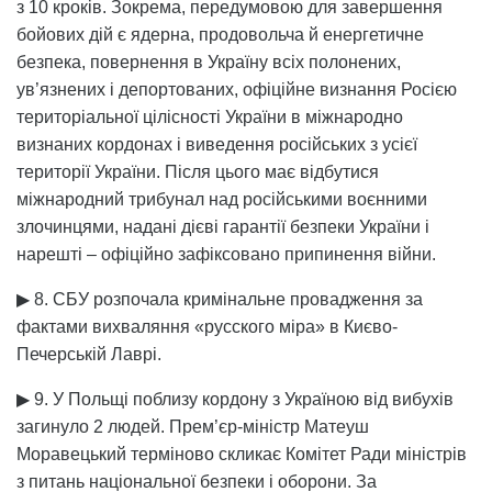
з 10 кроків. Зокрема, передумовою для завершення
бойових дій є ядерна, продовольча й енергетичне
безпека, повернення в Україну всіх полонених,
ув’язнених і депортованих, офіційне визнання Росією
територіальної цілісності України в міжнародно
визнаних кордонах і виведення російських з усієї
території України. Після цього має відбутися
міжнародний трибунал над російськими воєнними
злочинцями, надані дієві гарантії безпеки України і
нарешті – офіційно зафіксовано припинення війни.
▶ 8. СБУ розпочала кримінальне провадження за
фактами вихваляння «русского міра» в Києво-
Печерській Лаврі.
▶ 9. У Польщі поблизу кордону з Україною від вибухів
загинуло 2 людей. Прем’єр-міністр Матеуш
Моравецький терміново скликає Комітет Ради міністрів
з питань національної безпеки і оборони. За