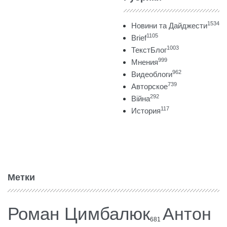
1534
Новини та Дайджести
1105
Brief
1003
ТекстБлог
999
Мнения
962
Видеоблоги
739
Авторское
292
Війна
117
История
Метки
Роман Цимбалюк
Антон
681