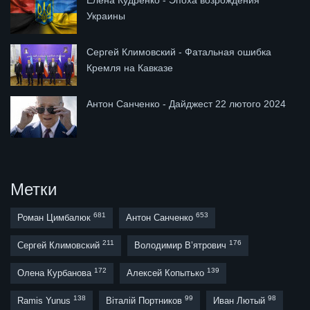
Украины
Сергей Климовский - Фатальная ошибка
Кремля на Кавказе
Антон Санченко - Дайджест 22 лютого 2024
Метки
681
653
Роман Цимбалюк
Антон Санченко
211
176
Сергей Климовский
Володимир В’ятрович
172
139
Олена Курбанова
Алексей Копытько
138
99
98
Ramis Yunus
Віталій Портников
Иван Лютый