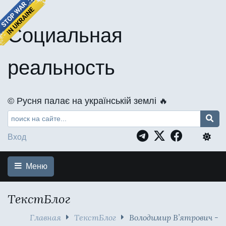
Социальная
реальность
©️ Русня палає на українській землі 🔥
Вход
Меню
ТекстБлог
Главная
ТекстБлог
Володимир В’ятрович -