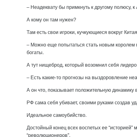
– Неадеквату бы примкнуть к другому полюсу, к
А кому он там нужен?
Там есть свои игроки, кучкующиеся вокруг Китая
– Можно еще попытаться стать новым королем п
богаты.
А тут нищеброд, который возомнил себя лидеро
– Есть какие-то прогнозы на выздоровление не
А он что, показывает положительную динамику
РФ сама себя убивает, своими руками создав уд
Идеальное самоубийство.
Достойный конец всех воспетых ее “историей” м
“революционеров”.