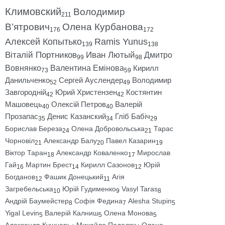
Климовский
Володимир
211
В’ятрович
Олена Курбанова
176
172
Алексей Копытько
Ramis Yunus
139
138
Віталій Портников
Иван Лютый
Дмитро
99
98
Вовнянко
Валентина Емінова
Кирилл
73
59
Данильченко
Сергей Ауслендер
Володимир
52
49
Завгородній
Юрий Христензен
Костянтин
42
42
Машовець
Олексій Петров
Валерій
40
40
Прозапас
Денис Казанский
Гліб Бабіч
35
34
29
Борислав Береза
Олена Добровольська
Тарас
24
21
Чорновіл
Александр Балу
Павел Казарин
21
20
19
Віктор Таран
Александр Коваленко
Мирослав
18
17
Гай
Мартин Брест
Кирилл Сазонов
Юрій
16
14
12
Богданов
Фашик Донецький
Агія
12
11
Загребельська
Юрій Гудименко
Vasyl Taras
10
9
8
Андрій Баумейстер
Софія Федина
Alesha Stupin
8
7
5
Yigal Levin
Валерій Калниш
Олена Монова
5
5
5
Александр Кушнарь
Михайло Подоляк
Олена