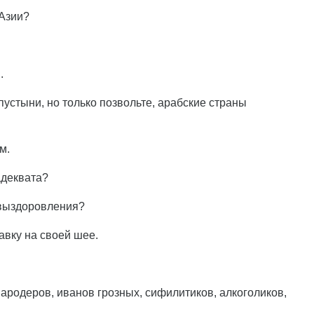
 Азии?
.
устыни, но только позвольте, арабские страны
м.
адеквата?
 выздоровления?
авку на своей шее.
ародеров, иванов грозных, сифилитиков, алкоголиков,