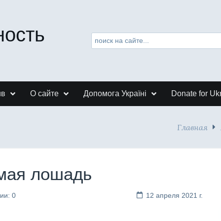
ность
ив
О сайте
Допомога Україні
Donate for Uk
Главная
омая лошадь
ии: 0
12 апреля 2021 г.