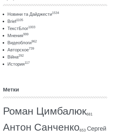
1534
Новини та Дайджести
1105
Brief
1003
ТекстБлог
999
Мнения
962
Видеоблоги
739
Авторское
292
Війна
117
История
Метки
Роман Цимбалюк
681
Антон Санченко
Сергей
653