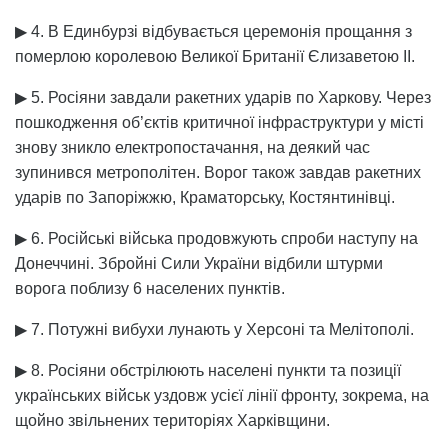
▶ 4. В Единбурзі відбувається церемонія прощання з
померлою королевою Великої Британії Єлизаветою ІІ.
▶ 5. Росіяни завдали ракетних ударів по Харкову. Через
пошкодження об’єктів критичної інфраструктури у місті
знову зникло електропостачання, на деякий час
зупинився метрополітен. Ворог також завдав ракетних
ударів по Запоріжжю, Краматорську, Костянтинівці.
▶ 6. Російські війська продовжують спроби наступу на
Донеччині. Збройні Сили України відбили штурми
ворога поблизу 6 населених пунктів.
▶ 7. Потужні вибухи лунають у Херсоні та Мелітополі.
▶ 8. Росіяни обстрілюють населені пункти та позиції
українських військ уздовж усієї лінії фронту, зокрема, на
щойно звільнених територіях Харківщини.