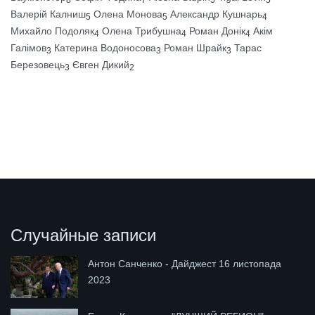
8
7
5
5
Валерій Калниш
Олена Монова
Александр Кушнарь
5
5
4
Михайло Подоляк
Олена Трибушна
Роман Донік
Акім
4
4
4
Галімов
Катерина Водоносова
Роман Шрайк
Тарас
3
3
3
Березовець
Євген Дикий
3
2
Случайные записи
Антон Санченко - Дайджест 16 листопада
2023