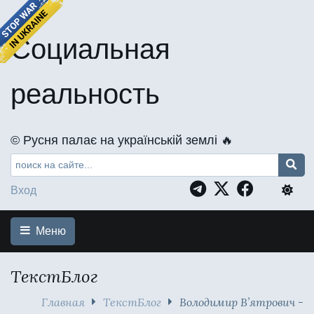
Социальная
реальность
©️ Русня палає на українській землі 🔥
Вход
Меню
ТекстБлог
Главная
ТекстБлог
Володимир В’ятрович -