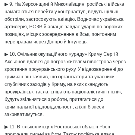
▶ 9. На Херсонщині й Миколаївщині російські війська
намагаються перейти у контрнаступ, ведуть щільні
обстріли, застосовують авіацію. Водночас українська
артилерія, РСЗВ й авіація завдає ударів по ворожих
позиціях, місцях зосередження військ, понтонним
переправам через Дніпро й Інгулець.
▶ 10. Очільник окупаційного «уряду» Криму Сергій
Аксьонов вдався до погроз жителям півострова через
зростання проукраїнського руху. У відеозверненні до
кримчан він заявив, що організатори та учасники
«публічних заходів у Криму, на яких скандують
проукраїнські гасла, співають націоналістичні пісні»,
будуть звільнятися з роботи, притягатися до
кримінальної відповідальності, а їхні бізнеси
закриватимуться.
▶ 11. В кількох місцях Ростовської області Росії
пролунали сильні вибухи. Також російська влада