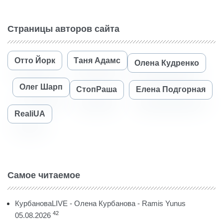
Страницы авторов сайта
Отто Йорк
Таня Адамс
Олена Кудренко
Олег Шарп
СтопРаша
Елена Подгорная
RealiUA
Самое читаемое
КурбановаLIVE - Олена Курбанова - Ramis Yunus
42
05.08.2026