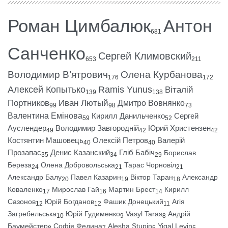
Роман Цимбалюк
Антон
681
Санченко
Сергей Климовский
653
211
Володимир В’ятрович
Олена Курбанова
176
172
Алексей Копытько
Ramis Yunus
Віталій
139
138
Портников
Иван Лютый
Дмитро Вовнянко
99
98
73
Валентина Емінова
Кирилл Данильченко
Сергей
59
52
Ауслендер
Володимир Завгородній
Юрий Христензен
49
42
42
Костянтин Машовець
Олексій Петров
Валерій
40
40
Прозапас
Денис Казанский
Гліб Бабіч
Борислав
35
34
29
Береза
Олена Добровольська
Тарас Чорновіл
24
21
21
Александр Балу
Павел Казарин
Віктор Таран
Александр
20
19
18
Коваленко
Мирослав Гай
Мартин Брест
Кирилл
17
16
14
Сазонов
Юрій Богданов
Фашик Донецький
Агія
12
12
11
Загребельська
Юрій Гудименко
Vasyl Taras
Андрій
10
9
8
Баумейстер
Софія Федина
Alesha Stupin
Yigal Levin