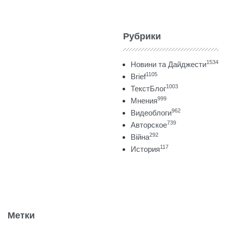
Рубрики
1534
Новини та Дайджести
1105
Brief
1003
ТекстБлог
999
Мнения
962
Видеоблоги
739
Авторское
292
Війна
117
История
Метки