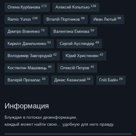
172
139
Олена Курбанова
Алексей Копытько
138
99
98
Ramis Yunus
Віталій Портников
Иван Лютый
73
59
Дмитро Вовнянко
Валентина Емінова
52
49
Кирилл Данильченко
Сергей Ауслендер
42
42
Володимир Завгородній
Юрий Христензен
40
40
Костянтин Машовець
Олексій Петров
35
34
29
Валерій Прозапас
Денис Казанский
Гліб Бабіч
Информация
Блуждая в потоках дезинформации,
каждый может найти свою… удобную для него правду.