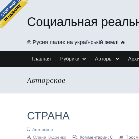
Социальная реаль
©️ Русня палає на українській землі 🔥
Главная
Рубрики
Авторы
Арх
Авторское
СТРАНА
Авторское
Олена Кудренко
Комментарии: 0
Просм