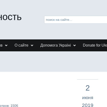
ность
ив
О сайте
Допомога Україні
Donate for Uk
2
июня
2019
отров: 1506