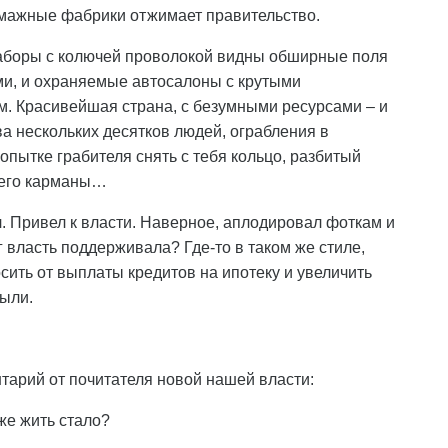
бумажные фабрики отжимает правительство.
 заборы с колючей проволокой видны обширные поля
ми, и охраняемые автосалоны с крутыми
м. Красивейшая страна, с безумными ресурсами – и
а нескольких десятков людей, ограбления в
пытке грабителя снять с тебя кольцо, разбитый
е его карманы…
. Привел к власти. Наверное, аплодировал фоткам и
нг власть поддерживала? Где-то в таком же стиле,
ить от выплаты кредитов на ипотеку и увеличить
ыли.
нтарий от почитателя новой нашей власти:
уже жить стало?