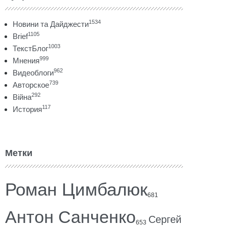
1534
Новини та Дайджести
1105
Brief
1003
ТекстБлог
999
Мнения
962
Видеоблоги
739
Авторское
292
Війна
117
История
Метки
Роман Цимбалюк
681
Антон Санченко
Сергей
653