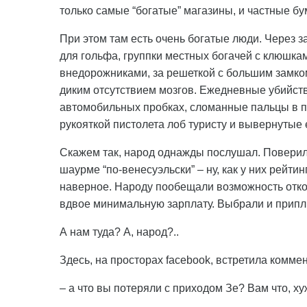
только самые “богатые” магазины, и частные 
При этом там есть очень богатые люди. Через
для гольфа, группки местных богачей с клюшка
внедорожниками, за решеткой с большим замко
диким отсутствием мозгов. Ежедневные убийств
автомобильных пробках, сломанные пальцы в по
рукояткой пистолета лоб туристу и вывернуты
Скажем так, народ однажды послушал. Поверил
шаурме “по-венесуэльски” – ну, как у них рейти
наверное. Народу пообещали возможность откос
вдвое минимальную зарплату. Выбрали и припл
А нам туда? А, народ?..
Здесь, на просторах facebook, встретила комме
– а что вы потеряли с приходом Зе? Вам что, х