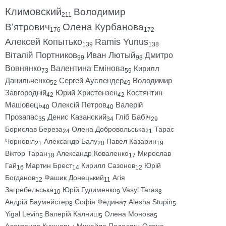
Климовский
Володимир
211
В’ятрович
Олена Курбанова
176
172
Алексей Копытько
Ramis Yunus
139
138
Віталій Портников
Иван Лютый
Дмитро
99
98
Вовнянко
Валентина Емінова
Кирилл
73
59
Данильченко
Сергей Ауслендер
Володимир
52
49
Завгородній
Юрий Христензен
Костянтин
42
42
Машовець
Олексій Петров
Валерій
40
40
Прозапас
Денис Казанский
Гліб Бабіч
35
34
29
Борислав Береза
Олена Добровольська
Тарас
24
21
Чорновіл
Александр Балу
Павел Казарин
21
20
19
Віктор Таран
Александр Коваленко
Мирослав
18
17
Гай
Мартин Брест
Кирилл Сазонов
Юрій
16
14
12
Богданов
Фашик Донецький
Агія
12
11
Загребельська
Юрій Гудименко
Vasyl Taras
10
9
8
Андрій Баумейстер
Софія Федина
Alesha Stupin
8
7
5
Yigal Levin
Валерій Калниш
Олена Монова
5
5
5
Александр Кушнарь
Михайло Подоляк
Олена