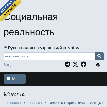
Социальная
реальность
©️ Русня палає на українській землі 🔥
Вход
Меню
Мнения
Главная
Мнения
Віталій Портников - Вбивць з