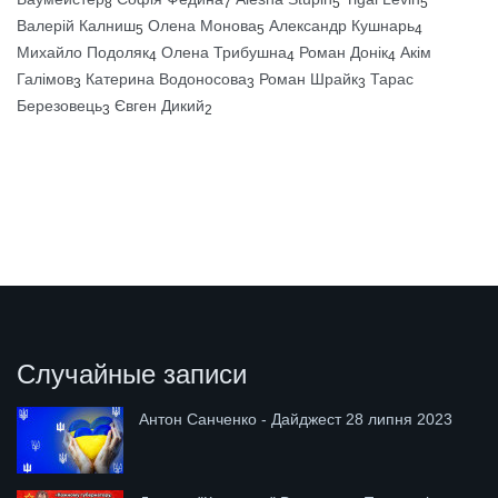
8
7
5
5
Валерій Калниш
Олена Монова
Александр Кушнарь
5
5
4
Михайло Подоляк
Олена Трибушна
Роман Донік
Акім
4
4
4
Галімов
Катерина Водоносова
Роман Шрайк
Тарас
3
3
3
Березовець
Євген Дикий
3
2
Случайные записи
Антон Санченко - Дайджест 28 липня 2023