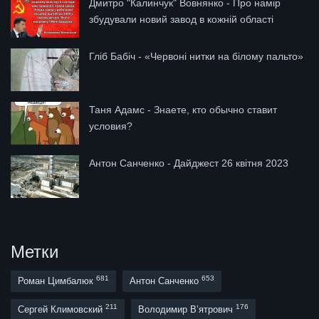
Дмитро "Калинчук" Вовнянко - Про намір
збудували новий завод в кожній області
Гліб Бабіч - «Червоні нитки на білому пальто»
Таня Адамс - Знаете, кто обычно ставит
условия?
Антон Санченко - Дайджест 26 квітня 2023
Метки
681
653
Роман Цимбалюк
Антон Санченко
211
176
Сергей Климовский
Володимир В’ятрович