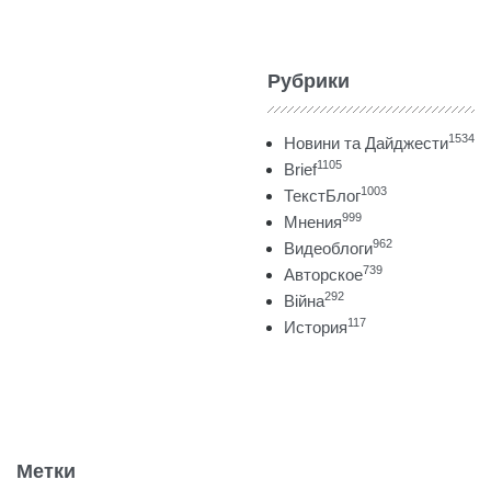
Рубрики
1534
Новини та Дайджести
1105
Brief
1003
ТекстБлог
999
Мнения
962
Видеоблоги
739
Авторское
292
Війна
117
История
Метки