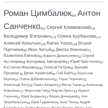
Роман Цимбалюк
Антон
681
Санченко
Сергей Климовский
653
211
Володимир В’ятрович
Олена Курбанова
176
172
Алексей Копытько
Ramis Yunus
Віталій
139
138
Портников
Иван Лютый
Дмитро Вовнянко
99
98
73
Валентина Емінова
Кирилл Данильченко
Сергей
59
52
Ауслендер
Володимир Завгородній
Юрий Христензен
49
42
42
Костянтин Машовець
Олексій Петров
Валерій
40
40
Прозапас
Денис Казанский
Гліб Бабіч
Борислав
35
34
29
Береза
Олена Добровольська
Тарас Чорновіл
24
21
21
Александр Балу
Павел Казарин
Віктор Таран
Александр
20
19
18
Коваленко
Мирослав Гай
Мартин Брест
Кирилл
17
16
14
Сазонов
Юрій Богданов
Фашик Донецький
Агія
12
12
11
Загребельська
Юрій Гудименко
Vasyl Taras
Андрій
10
9
8
Баумейстер
Софія Федина
Alesha Stupin
Yigal Levin