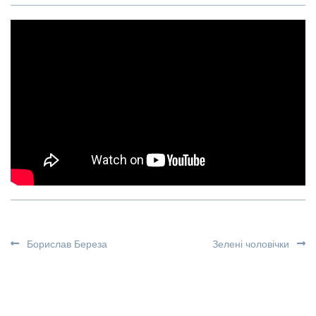
Борислав Береза
Зеленi чоловічки