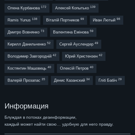
172
139
Олена Курбанова
Алексей Копытько
138
99
98
Ramis Yunus
Віталій Портников
Иван Лютый
73
59
Дмитро Вовнянко
Валентина Емінова
52
49
Кирилл Данильченко
Сергей Ауслендер
42
42
Володимир Завгородній
Юрий Христензен
40
40
Костянтин Машовець
Олексій Петров
35
34
29
Валерій Прозапас
Денис Казанский
Гліб Бабіч
Информация
Блуждая в потоках дезинформации,
каждый может найти свою… удобную для него правду.