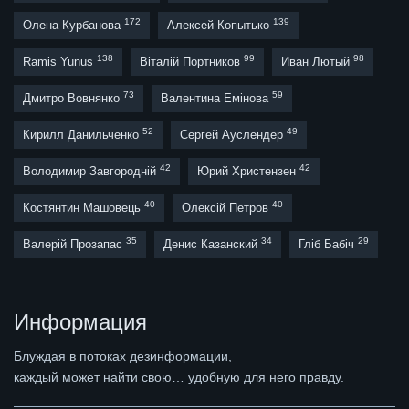
172
139
Олена Курбанова
Алексей Копытько
138
99
98
Ramis Yunus
Віталій Портников
Иван Лютый
73
59
Дмитро Вовнянко
Валентина Емінова
52
49
Кирилл Данильченко
Сергей Ауслендер
42
42
Володимир Завгородній
Юрий Христензен
40
40
Костянтин Машовець
Олексій Петров
35
34
29
Валерій Прозапас
Денис Казанский
Гліб Бабіч
Информация
Блуждая в потоках дезинформации,
каждый может найти свою… удобную для него правду.