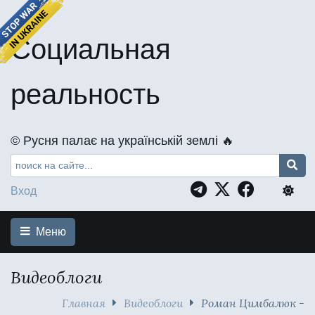
Социальная
реальность
©️ Русня палає на українській землі 🔥
Вход
Меню
Видеоблоги
Главная
Видеоблоги
Роман Цимбалюк -