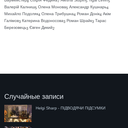
8
7
5
5
Валерій Калниш
Олена Монова
Александр Кушнарь
5
5
4
Михайло Подоляк
Олена Трибушна
Роман Донік
Акім
4
4
4
Галімов
Катерина Водоносова
Роман Шрайк
Тарас
3
3
3
Березовець
Євген Дикий
3
2
Случайные записи
Helgi Sharp - ПІДВОДЯЧИ ПІДСУМКИ