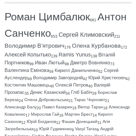
Роман Цимбалюк
Антон
681
Санченко
Сергей Климовский
653
211
Володимир В’ятрович
Олена Курбанова
176
172
Алексей Копытько
Ramis Yunus
Віталій
139
138
Портников
Иван Лютый
Дмитро Вовнянко
99
98
73
Валентина Емінова
Кирилл Данильченко
Сергей
59
52
Ауслендер
Володимир Завгородній
Юрий Христензен
49
42
42
Костянтин Машовець
Олексій Петров
Валерій
40
40
Прозапас
Денис Казанский
Гліб Бабіч
Борислав
35
34
29
Береза
Олена Добровольська
Тарас Чорновіл
24
21
21
Александр Балу
Павел Казарин
Віктор Таран
Александр
20
19
18
Коваленко
Мирослав Гай
Мартин Брест
Кирилл
17
16
14
Сазонов
Юрій Богданов
Фашик Донецький
Агія
12
12
11
Загребельська
Юрій Гудименко
Vasyl Taras
Андрій
10
9
8
Баумейстер
Софія Федина
Alesha Stupin
Yigal Levin