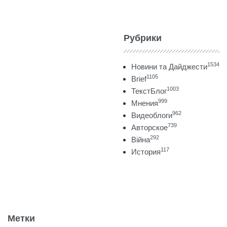
Рубрики
1534
Новини та Дайджести
1105
Brief
1003
ТекстБлог
999
Мнения
962
Видеоблоги
739
Авторское
292
Війна
117
История
Метки