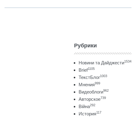
Рубрики
1534
Новини та Дайджести
1105
Brief
1003
ТекстБлог
999
Мнения
962
Видеоблоги
739
Авторское
292
Війна
117
История