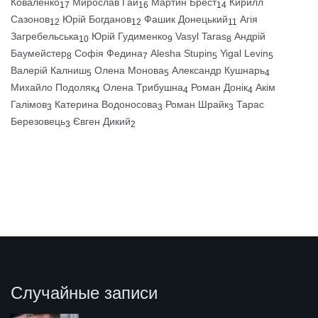
Коваленко
Мирослав Гай
Мартин Брест
Кирилл
17
16
14
Сазонов
Юрій Богданов
Фашик Донецький
Агія
12
12
11
Загребельська
Юрій Гудименко
Vasyl Taras
Андрій
10
9
8
Баумейстер
Софія Федина
Alesha Stupin
Yigal Levin
8
7
5
5
Валерій Калниш
Олена Монова
Александр Кушнарь
5
5
4
Михайло Подоляк
Олена Трибушна
Роман Донік
Акім
4
4
4
Галімов
Катерина Водоносова
Роман Шрайк
Тарас
3
3
3
Березовець
Євген Дикий
3
2
Случайные записи