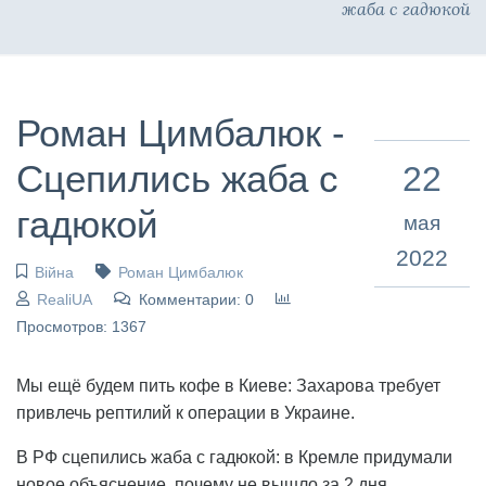
жаба с гадюкой
Роман Цимбалюк -
Cцепились жаба с
22
гадюкой
мая
2022
Війна
Роман Цимбалюк
RealiUA
Комментарии: 0
Просмотров: 1367
Мы ещё будем пить кофе в Киеве: Захарова требует
привлечь рептилий к операции в Украине.
В РФ сцепились жаба с гадюкой: в Кремле придумали
новое объяснение, почему не вышло за 2 дня.