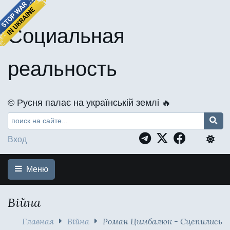
Социальная
реальность
©️ Русня палає на українській землі 🔥
Вход
Меню
Війна
Главная
Війна
Роман Цимбалюк - Cцепились