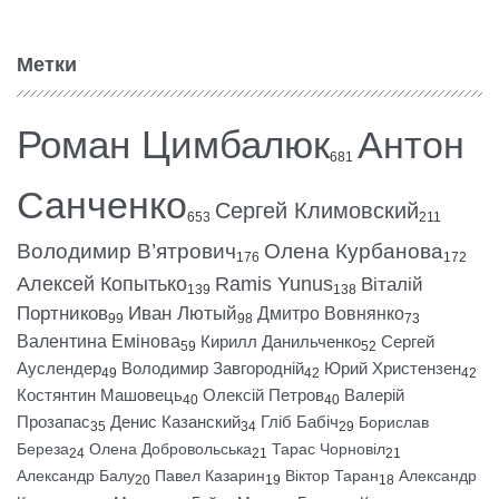
Метки
Роман Цимбалюк
Антон
681
Санченко
Сергей Климовский
653
211
Володимир В’ятрович
Олена Курбанова
176
172
Алексей Копытько
Ramis Yunus
Віталій
139
138
Портников
Иван Лютый
Дмитро Вовнянко
99
98
73
Валентина Емінова
Кирилл Данильченко
Сергей
59
52
Ауслендер
Володимир Завгородній
Юрий Христензен
49
42
42
Костянтин Машовець
Олексій Петров
Валерій
40
40
Прозапас
Денис Казанский
Гліб Бабіч
Борислав
35
34
29
Береза
Олена Добровольська
Тарас Чорновіл
24
21
21
Александр Балу
Павел Казарин
Віктор Таран
Александр
20
19
18