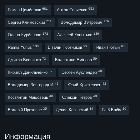
681
653
Роман Цимбалюк
Антон Санченко
211
176
Сергей Климовский
Володимир В’ятрович
172
139
Олена Курбанова
Алексей Копытько
138
99
98
Ramis Yunus
Віталій Портников
Иван Лютый
73
59
Дмитро Вовнянко
Валентина Емінова
52
49
Кирилл Данильченко
Сергей Ауслендер
42
42
Володимир Завгородній
Юрий Христензен
40
40
Костянтин Машовець
Олексій Петров
35
34
29
Валерій Прозапас
Денис Казанский
Гліб Бабіч
Информация