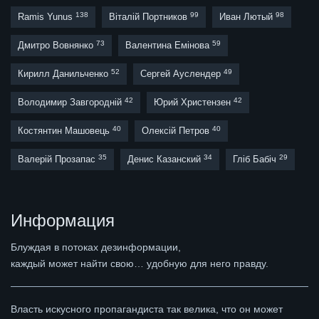
138
99
98
Ramis Yunus
Віталій Портников
Иван Лютый
73
59
Дмитро Вовнянко
Валентина Емінова
52
49
Кирилл Данильченко
Сергей Ауслендер
42
42
Володимир Завгородній
Юрий Христензен
40
40
Костянтин Машовець
Олексій Петров
35
34
29
Валерій Прозапас
Денис Казанский
Гліб Бабіч
Информация
Блуждая в потоках дезинформации,
каждый может найти свою… удобную для него правду.
Власть искусного пропагандиста так велика, что он может