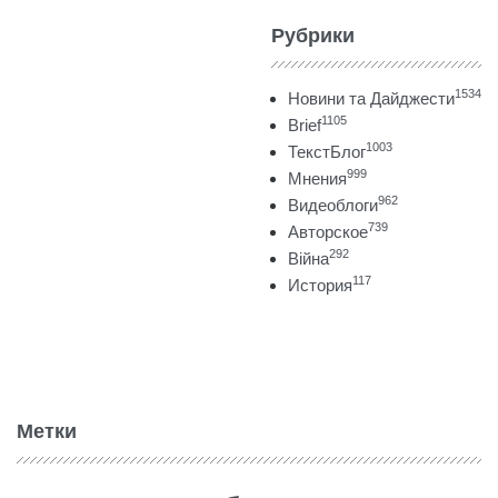
Рубрики
1534
Новини та Дайджести
1105
Brief
1003
ТекстБлог
999
Мнения
962
Видеоблоги
739
Авторское
292
Війна
117
История
Метки