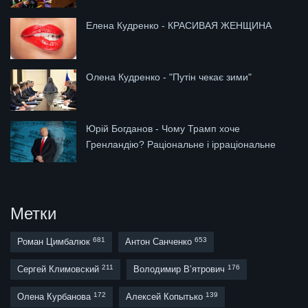
Елена Кудренко - КРАСИВАЯ ЖЕНЩИНА
Олена Кудренко - "Путін чекає зими"
Юрій Богданов - Чому Трамп хоче
Гренландію? Раціональне і ірраціональне
Метки
681
653
Роман Цимбалюк
Антон Санченко
211
176
Сергей Климовский
Володимир В’ятрович
172
139
Олена Курбанова
Алексей Копытько