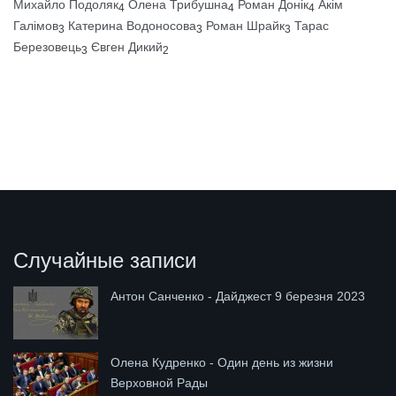
Михайло Подоляк
Олена Трибушна
Роман Донік
Акім
4
4
4
Галімов
Катерина Водоносова
Роман Шрайк
Тарас
3
3
3
Березовець
Євген Дикий
3
2
Случайные записи
Антон Санченко - Дайджест 9 березня 2023
Олена Кудренко - Один день из жизни
Верховной Рады