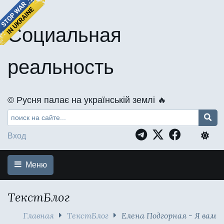
Социальная
реальность
©️ Русня палає на українській землі 🔥
Вход
Меню
ТекстБлог
Главная
ТекстБлог
Елена Подгорная - Я вам