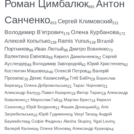
Роман Цимбалюк
Антон
681
Санченко
Сергей Климовский
653
211
Володимир В’ятрович
Олена Курбанова
176
172
Алексей Копытько
Ramis Yunus
Віталій
139
138
Портников
Иван Лютый
Дмитро Вовнянко
99
98
73
Валентина Емінова
Кирилл Данильченко
Сергей
59
52
Ауслендер
Володимир Завгородній
Юрий Христензен
49
42
42
Костянтин Машовець
Олексій Петров
Валерій
40
40
Прозапас
Денис Казанский
Гліб Бабіч
Борислав
35
34
29
Береза
Олена Добровольська
Тарас Чорновіл
24
21
21
Александр Балу
Павел Казарин
Віктор Таран
Александр
20
19
18
Коваленко
Мирослав Гай
Мартин Брест
Кирилл
17
16
14
Сазонов
Юрій Богданов
Фашик Донецький
Агія
12
12
11
Загребельська
Юрій Гудименко
Vasyl Taras
Андрій
10
9
8
Баумейстер
Софія Федина
Alesha Stupin
Yigal Levin
8
7
5
5
Валерій Калниш
Олена Монова
Александр Кушнарь
5
5
4