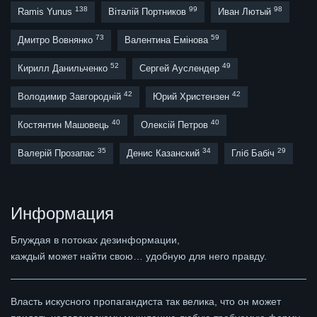
138
99
98
Ramis Yunus
Віталій Портников
Иван Лютый
73
59
Дмитро Вовнянко
Валентина Емінова
52
49
Кирилл Данильченко
Сергей Ауслендер
42
42
Володимир Завгородній
Юрий Христензен
40
40
Костянтин Машовець
Олексій Петров
35
34
29
Валерій Прозапас
Денис Казанский
Гліб Бабіч
Информация
Блуждая в потоках дезинформации,
каждый может найти свою… удобную для него правду.
Власть искусного пропагандиста так велика, что он может