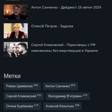
Антон Санченко - Дайджест 16 квітня 2024
Олексій Петров - Задачка
Сергей Климовский - Переговоры с РФ
невозможны без миротворцев в Украине
Метки
681
653
Роман Цимбалюк
Антон Санченко
211
176
Сергей Климовский
Володимир В’ятрович
172
139
Олена Курбанова
Алексей Копытько