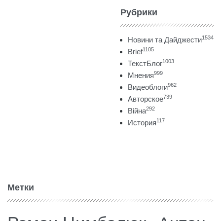
Рубрики
1534
Новини та Дайджести
1105
Brief
1003
ТекстБлог
999
Мнения
962
Видеоблоги
739
Авторское
292
Війна
117
История
Метки