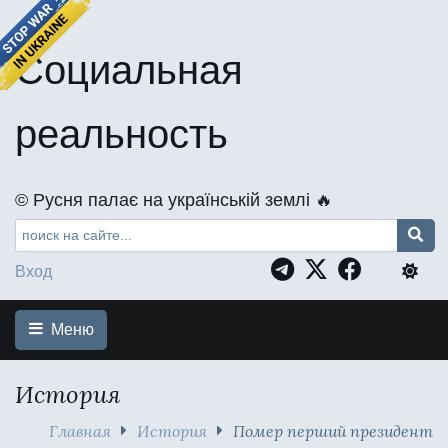
Социальная
реальность
©️ Русня палає на українській землі 🔥
Вход
Меню
История
Главная
История
Помер перший президент