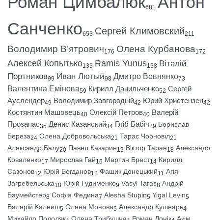
Роман Цимбалюк
Антон
681
Санченко
Сергей Климовский
653
211
Володимир В’ятрович
Олена Курбанова
176
172
Алексей Копытько
Ramis Yunus
Віталій
139
138
Портников
Иван Лютый
Дмитро Вовнянко
99
98
73
Валентина Емінова
Кирилл Данильченко
Сергей
59
52
Ауслендер
Володимир Завгородній
Юрий Христензен
49
42
42
Костянтин Машовець
Олексій Петров
Валерій
40
40
Прозапас
Денис Казанский
Гліб Бабіч
Борислав
35
34
29
Береза
Олена Добровольська
Тарас Чорновіл
24
21
21
Александр Балу
Павел Казарин
Віктор Таран
Александр
20
19
18
Коваленко
Мирослав Гай
Мартин Брест
Кирилл
17
16
14
Сазонов
Юрій Богданов
Фашик Донецький
Агія
12
12
11
Загребельська
Юрій Гудименко
Vasyl Taras
Андрій
10
9
8
Баумейстер
Софія Федина
Alesha Stupin
Yigal Levin
8
7
5
5
Валерій Калниш
Олена Монова
Александр Кушнарь
5
5
4
Михайло Подоляк
Олена Трибушна
Роман Донік
Акім