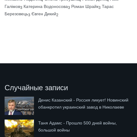
4
4
4
Галімов
Катерина Водоносова
Роман Шрайк
Тарас
3
3
3
Березовець
Євген Дикий
3
2
Случайные записи
Денис Казанский - Россия ликует! Новинский
обанкротил украинский завод в Николаеве
Таня Адамс - Прошло 500 дней войны,
большой войны