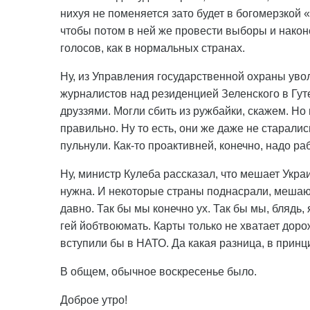
нихуя не поменяется зато будет в богомерзкой 
чтобы потом в ней же провести выборы и нако
голосов, как в нормальных странах.
Ну, из Управления государственной охраны уво
журналистов над резиденцией Зеленского в Гут
друззями. Могли сбить из ружбайки, скажем. Но н
правильно. Ну то есть, они же даже не старались
пульнули. Как-то проактивней, конечно, надо ра
Ну, министр Кулеба рассказал, что мешает Укра
нужна. И некоторые страны поднасрали, мешают
давно. Так бы мы конечно ух. Так бы мы, блядь, 
гей йобтвоюмать. Карты только не хватает дорож
вступили бы в НАТО. Да какая разница, в принц
В общем, обычное воскресенье было.
Доброе утро!