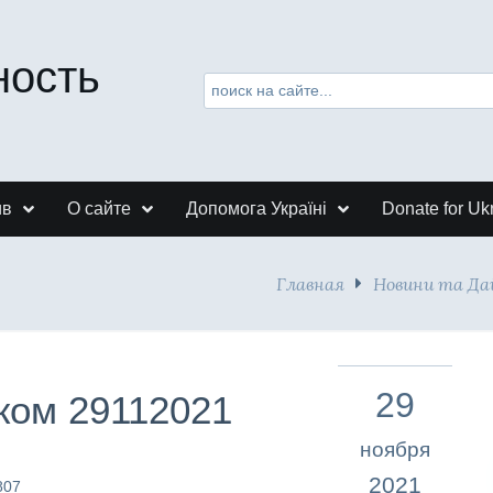
ность
ив
О сайте
Допомога Україні
Donate for Uk
Главная
Новини та Д
29
ком 29112021
ноября
2021
807