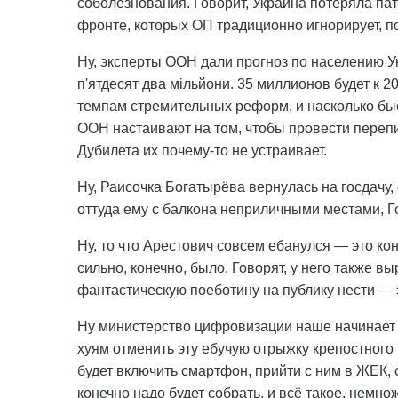
соболезнования. Говорит, Украина потеряла пат
фронте, которых ОП традиционно игнорирует, по
Ну, эксперты ООН дали прогноз по населению Ук
п'ятдесят два мільйони. 35 миллионов будет к 2
темпам стремительных реформ, и насколько быст
ООН настаивают на том, чтобы провести переп
Дубилета их почему-то не устраивает.
Ну, Раисочка Богатырёва вернулась на госдачу,
оттуда ему с балкона неприличными местами, Гос
Ну, то что Арестович совсем ебанулся — это ко
сильно, конечно, было. Говорят, у него также в
фантастическую поеботину на публику нести — э
Ну министерство цифровизации наше начинает т
хуям отменить эту ебучую отрыжку крепостного
будет включить смартфон, прийти с ним в ЖЕК, 
конечно надо будет собрать, и всё такое, немн