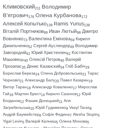
Климовский
Володимир
211
В’ятрович
Олена Курбанова
176
172
Алексей Копытько
Ramis Yunus
139
138
Віталій Портников
Иван Лютый
Дмитро
99
98
Вовнянко
Валентина Емінова
Кирилл
73
59
Данильченко
Сергей Ауслендер
Володимир
52
49
Завгородній
Юрий Христензен
Костянтин
42
42
Машовець
Олексій Петров
Валерій
40
40
Прозапас
Денис Казанский
Гліб Бабіч
35
34
29
Борислав Береза
Олена Добровольська
Тарас
24
21
Чорновіл
Александр Балу
Павел Казарин
21
20
19
Віктор Таран
Александр Коваленко
Мирослав
18
17
Гай
Мартин Брест
Кирилл Сазонов
Юрій
16
14
12
Богданов
Фашик Донецький
Агія
12
11
Загребельська
Юрій Гудименко
Vasyl Taras
10
9
8
Андрій Баумейстер
Софія Федина
Alesha Stupin
8
7
5
Yigal Levin
Валерій Калниш
Олена Монова
5
5
5
Александр Кушнарь
Михайло Подоляк
Олена