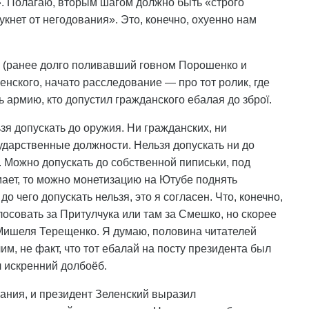
. Полагаю, вторым шагом должно быть «строго
кнет от негодования». Это, конечно, охуенно нам
в (ранее долго поливавший говном Порошенко и
нского, начато расследование — про тот ролик, где
ь армию, кто допустил гражданского ебалая до зброї.
ьзя допускать до оружия. Ни гражданских, ни
дарственные должности. Нельзя допускать ни до
. Можно допускать до собственной пиписьки, под
ает, то можно монетизацию на Ютубе поднять
до чего допускать нельзя, это я согласен. Что, конечно,
совать за Притулчука или там за Смешко, но скорее
 Мишеля Терещенко. Я думаю, половина читателей
им, не факт, что тот ебалай на посту президента был
 искренний долбоёб.
ания, и президент Зеленский выразил