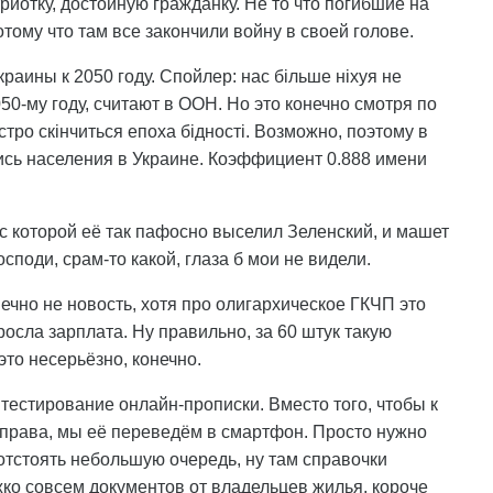
риотку, достойную гражданку. Не то что погибшие на
тому что там все закончили войну в своей голове.
раины к 2050 году. Спойлер: нас більше ніхуя не
050-му году, считают в ООН. Но это конечно смотря по
ро скінчиться епоха бідності. Возможно, поэтому в
ись населения в Украине. Коэффициент 0.888 имени
 с которой её так пафосно выселил Зеленский, и машет
поди, срам-то какой, глаза б мои не видели.
нечно не новость, хотя про олигархическое ГКЧП это
ыросла зарплата. Ну правильно, за 60 штук такую
то несерьёзно, конечно.
естирование онлайн-прописки. Вместо того, чтобы к
 права, мы её переведём в смартфон. Просто нужно
отстоять небольшую очередь, ну там справочки
ожко совсем документов от владельцев жилья, короче