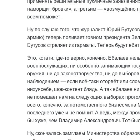
применять решительные публичные заявления»
наморщит бровки», а третьим — «возмущённо пу
всем поможет.
Ну по случаю того, что журналист Юрий Бутусо
армию) теперь поливает говном президента Зеле
Бутусов стреляет из гарматы. Теперь будут ебат
Это, кстати, где-то верно, конечно. Ебалаев нел
военнослужащих, ни особенно занимающих госу
оружия, ни до законотворчества, ни до выборов
наблюдением — если всё-таки оторвёт или слом
нихуясебе, шок-контент блядь. А так ебалаев ни 
не помешает нам на следующих выборах проголо
всего, конечно, за потомственного бизнесмена
последнего уже и не помнит. А ведь, между проч
бы хуже, чем Владимир Александрович. Тот был
Ну, скончалась замглавы Министерства образов