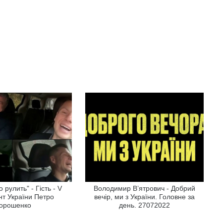
 рулить" - Гість - V
Володимир В’ятрович - Добрий
т України Петро
вечір, ми з України. Головне за
орошенко
день. 27072022