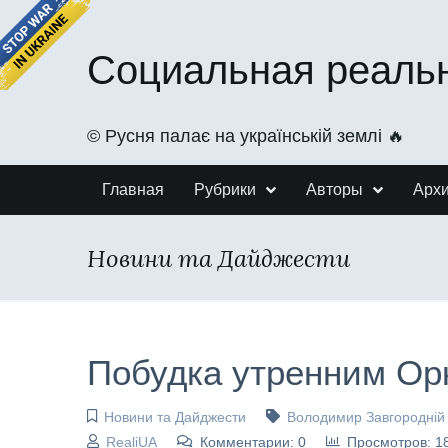
Социальная реаль
©️ Русня палає на українській землі 🔥
Главная
Рубрики
Авторы
Арх
Новини та Дайджести
Побудка утренним Ор
Новини та Дайджести
Володимир Завгородній
RealiUA
Комментарии: 0
Просмотров: 1