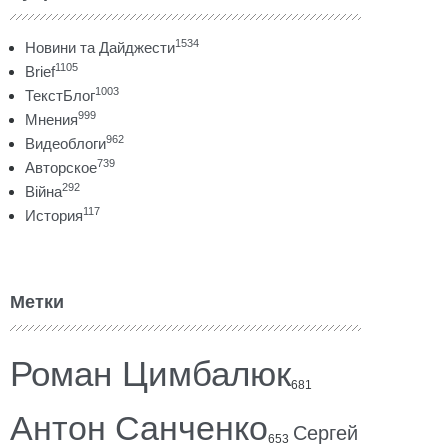
1534
Новини та Дайджести
1105
Brief
1003
ТекстБлог
999
Мнения
962
Видеоблоги
739
Авторское
292
Війна
117
История
Метки
Роман Цимбалюк
681
Антон Санченко
Сергей
653