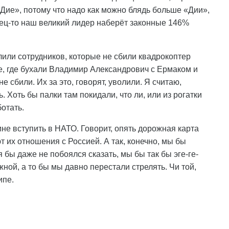
«Дие», потому что надо как можно блядь больше «Дии»,
нец-то наш великий лидер наберёт законные 146%
лили сотрудников, которые не сбили квадрокоптер
е, где бухали Владимир Александрович с Ермаком и
е сбили. Их за это, говорят, уволили. Я считаю,
. Хоть бы палки там покидали, что ли, или из рогатки
ботать.
ине вступить в НАТО. Говорит, опять дорожная карта
 их отношения с Россией. А так, конечно, мы бы
я бы даже не побоялся сказать, мы бы так бы эге-ге-
ной, а то бы мы давно перестали стрелять. Чи той,
ипе.