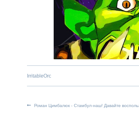
IrritableOrc
Роман Цимбалюк - Стамбул-наш! Давайте воспольз