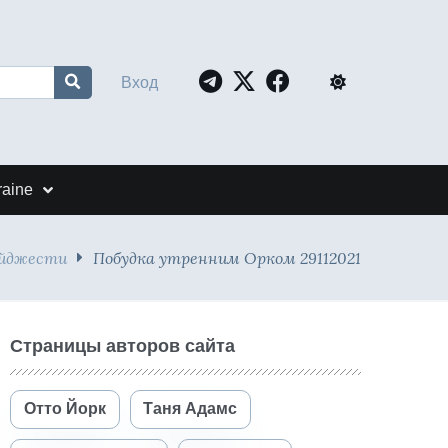
Вход
raine
айджести
Побудка утренним Орком 29112021
Страницы авторов сайта
Отто Йорк
Таня Адамс