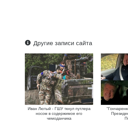
Другие записи сайта
Иван Лютый - ГШУ ткнул путлера
"Гончаренко
носом в содержимое его
Президен
чемоданчика
П