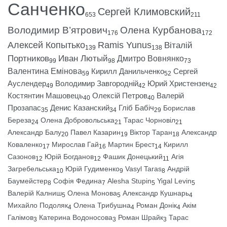
Санченко
Сергей Климовский
653
211
Володимир В’ятрович
Олена Курбанова
176
172
Алексей Копытько
Ramis Yunus
Віталій
139
138
Портников
Иван Лютый
Дмитро Вовнянко
99
98
73
Валентина Емінова
Кирилл Данильченко
Сергей
59
52
Ауслендер
Володимир Завгородній
Юрий Христензен
49
42
42
Костянтин Машовець
Олексій Петров
Валерій
40
40
Прозапас
Денис Казанский
Гліб Бабіч
Борислав
35
34
29
Береза
Олена Добровольська
Тарас Чорновіл
24
21
21
Александр Балу
Павел Казарин
Віктор Таран
Александр
20
19
18
Коваленко
Мирослав Гай
Мартин Брест
Кирилл
17
16
14
Сазонов
Юрій Богданов
Фашик Донецький
Агія
12
12
11
Загребельська
Юрій Гудименко
Vasyl Taras
Андрій
10
9
8
Баумейстер
Софія Федина
Alesha Stupin
Yigal Levin
8
7
5
5
Валерій Калниш
Олена Монова
Александр Кушнарь
5
5
4
Михайло Подоляк
Олена Трибушна
Роман Донік
Акім
4
4
4
Галімов
Катерина Водоносова
Роман Шрайк
Тарас
3
3
3