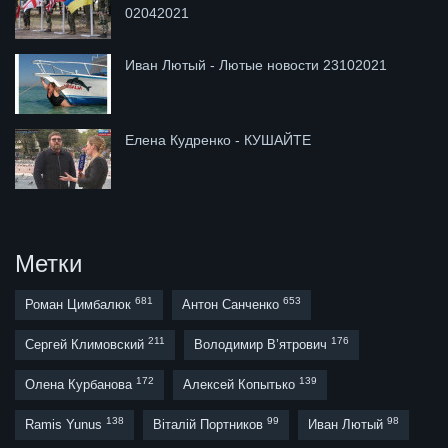
02042021
Иван Лютый - Лютые новости 23102021
Елена Кудренко - КУШАЙТЕ
Метки
681
653
Роман Цимбалюк
Антон Санченко
211
176
Сергей Климовский
Володимир В’ятрович
172
139
Олена Курбанова
Алексей Копытько
138
99
98
Ramis Yunus
Віталій Портников
Иван Лютый