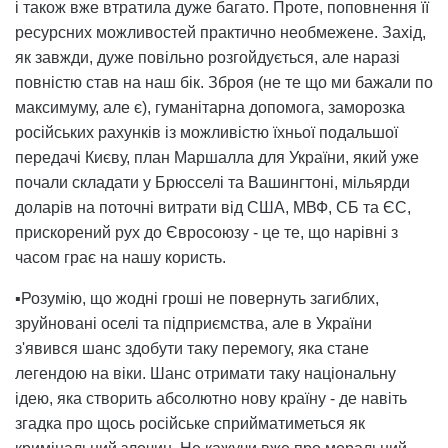
і також вже втратила дуже багато. Проте, поповнення її
ресурсних можливостей практично необмежене. Захід,
як завжди, дуже повільно розгойдується, але наразі
повністю став на наш бік. Зброя (не те що ми бажали по
максимуму, але є), гуманітарна допомога, заморозка
російських рахунків із можливістю їхньої подальшої
передачі Києву, план Маршалла для України, який уже
почали складати у Брюсселі та Вашингтоні, мільярди
доларів на поточні витрати від США, МВФ, СБ та ЄС,
прискорений рух до Євросоюзу - це те, що нарівні з
часом грає на нашу користь.
▪️Розумію, що жодні гроші не повернуть загиблих,
зруйновані оселі та підприємства, але в України
з'явився шанс здобути таку перемогу, яка стане
легендою на віки. Шанс отримати таку національну
ідею, яка створить абсолютно нову країну - де навіть
згадка про щось російське сприйматиметься як