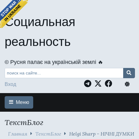
Социальная
реальность
©️ Русня палає на українській землі 🔥
Вход
Меню
ТекстБлог
Главная
ТекстБлог
Helgi Sharp - НІЧНІ ДУМКИ