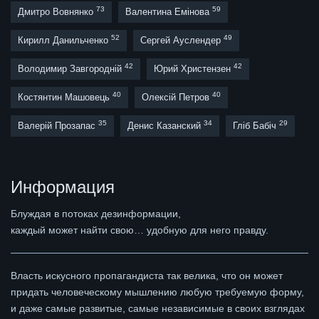
73
59
Дмитро Вовнянко
Валентина Емінова
52
49
Кирилл Данильченко
Сергей Ауслендер
42
42
Володимир Завгородній
Юрий Христензен
40
40
Костянтин Машовець
Олексій Петров
35
34
29
Валерій Прозапас
Денис Казанский
Гліб Бабіч
Информация
Блуждая в потоках дезинформации,
каждый может найти свою… удобную для него правду.
Власть искусного пропагандиста так велика, что он может
придать человеческому мышлению любую требуемую форму,
и даже самые развитые, самые независимые в своих взглядах