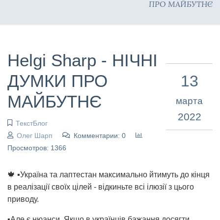
ПРО МАЙБУТНЄ
Helgi Sharp - НІЧНІ
ДУМКИ ПРО
13
МАЙБУТНЄ
марта
2022
ТекстБлог
Олег Шарп
Комментарии: 0
Просмотров: 1366
🍁 ▪️Україна та лаптестан максимально йтимуть до кінця
в реалізації своїх цілей - відкиньте всі ілюзії з цього
приводу.
▪️Але є нюанси. Якщо в українців бажання досягти