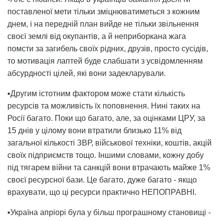
поставленої мети тільки зміцнюватиметься з кожним
днем, і на передній план вийде не тільки звільнення
своєї землі від окупантів, а й неприборкана жага
помсти за загибель своїх рідних, друзів, просто сусідів,
то мотивація лаптей буде слабшати з усвідомленням
абсурдності цілей, які вони задекларували.
▪️Другим істотним фактором може стати кількість
ресурсів та можливість їх поповнення. Нині таких на
Росії багато. Поки що багато, але, за оцінками ЦРУ, за
15 днів у цілому вони втратили близько 11% від
загальної кількості ЗВР, військової техніки, коштів, акцій
своїх підприємств тощо. Іншими словами, кожну добу
під тягарем війни та санкцій вони втрачають майже 1%
своєї ресурсної бази. Це багато, дуже багато - якщо
врахувати, що ці ресурси практично НЕПОПРАВНІ.
▪️Україна апріорі була у більш програшному становищі -