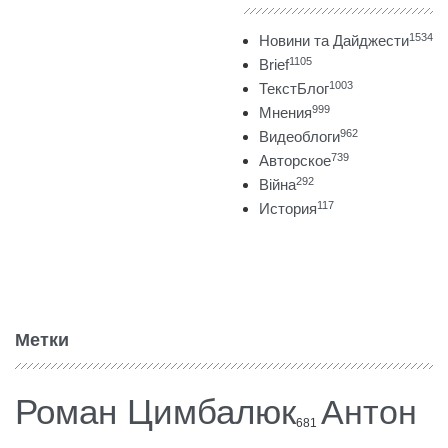
1534
Новини та Дайджести
1105
Brief
1003
ТекстБлог
999
Мнения
962
Видеоблоги
739
Авторское
292
Війна
117
История
Метки
Роман Цимбалюк
Антон
681