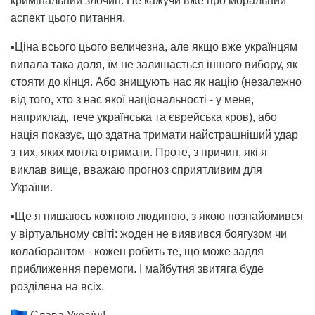
кримінальний злочин. Не кажучи вже про моральний
аспект цього питання.
▪️Ціна всього цього величезна, але якщо вже українцям
випала така доля, їм не залишається іншого вибору, як
стояти до кінця. Або знищують нас як націю (незалежно
від того, хто з нас якої національності - у мене,
наприклад, тече українська та єврейська кров), або
нація показує, що здатна тримати найстрашніший удар
з тих, яких могла отримати. Проте, з причин, які я
виклав вище, вважаю прогноз сприятливим для
України.
▪️Ще я пишаюсь кожною людиною, з якою познайомився
у віртуальному світі: жоден не виявився боягузом чи
колаборантом - кожен робить те, що може задля
приближення перемоги. І майбутня звитяга буде
розділена на всіх.