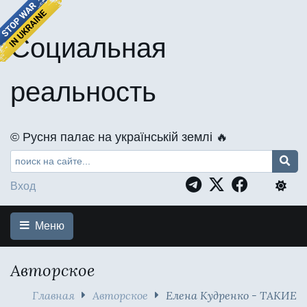
Социальная
реальность
©️ Русня палає на українській землі 🔥
Вход
Меню
Авторское
Главная
Авторское
Елена Кудренко - ТАКИЕ