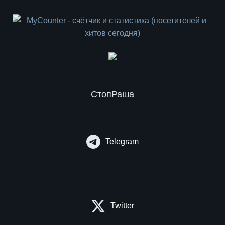
СтопРаша
Telegram
Twitter