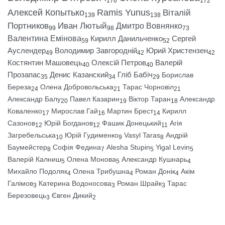
176
172
Алексей Копытько
Ramis Yunus
Віталій
139
138
Портников
Иван Лютый
Дмитро Вовнянко
99
98
73
Валентина Емінова
Кирилл Данильченко
Сергей
59
52
Ауслендер
Володимир Завгородній
Юрий Христензен
49
42
42
Костянтин Машовець
Олексій Петров
Валерій
40
40
Прозапас
Денис Казанский
Гліб Бабіч
Борислав
35
34
29
Береза
Олена Добровольська
Тарас Чорновіл
24
21
21
Александр Балу
Павел Казарин
Віктор Таран
Александр
20
19
18
Коваленко
Мирослав Гай
Мартин Брест
Кирилл
17
16
14
Сазонов
Юрій Богданов
Фашик Донецький
Агія
12
12
11
Загребельська
Юрій Гудименко
Vasyl Taras
Андрій
10
9
8
Баумейстер
Софія Федина
Alesha Stupin
Yigal Levin
8
7
5
5
Валерій Калниш
Олена Монова
Александр Кушнарь
5
5
4
Михайло Подоляк
Олена Трибушна
Роман Донік
Акім
4
4
4
Галімов
Катерина Водоносова
Роман Шрайк
Тарас
3
3
3
Березовець
Євген Дикий
3
2