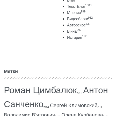
Brief
1003
ТекстБлог
999
Мнения
962
Видеоблоги
739
Авторское
292
Війна
117
История
Метки
Роман Цимбалюк
Антон
681
Санченко
Сергей Климовский
653
211
Володимир В’ятрович
Олена Курбанова