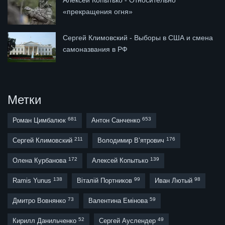
Алексей Копытько - Относительно
«прекращения огня»
Сергей Климовский - Выборы в США и смена
самоназвания в РФ
Метки
681
653
Роман Цимбалюк
Антон Санченко
211
176
Сергей Климовский
Володимир В’ятрович
172
139
Олена Курбанова
Алексей Копытько
138
99
98
Ramis Yunus
Віталій Портников
Иван Лютый
73
59
Дмитро Вовнянко
Валентина Емінова
52
49
Кирилл Данильченко
Сергей Ауслендер