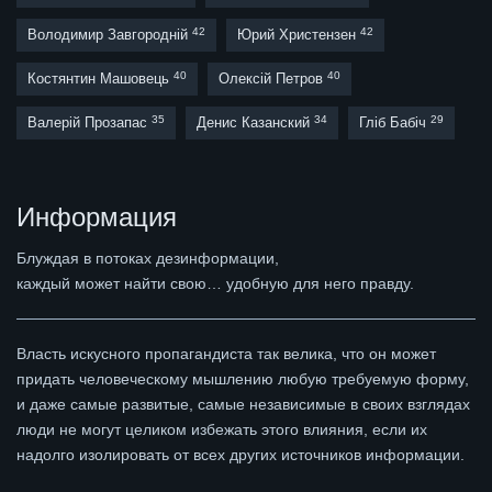
42
42
Володимир Завгородній
Юрий Христензен
40
40
Костянтин Машовець
Олексій Петров
35
34
29
Валерій Прозапас
Денис Казанский
Гліб Бабіч
Информация
Блуждая в потоках дезинформации,
каждый может найти свою… удобную для него правду.
Власть искусного пропагандиста так велика, что он может
придать человеческому мышлению любую требуемую форму,
и даже самые развитые, самые независимые в своих взглядах
люди не могут целиком избежать этого влияния, если их
надолго изолировать от всех других источников информации.