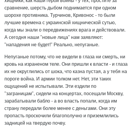
хищники, как наши герои войны - у тех, простите за
сравнение, шерсть дыбом поднимается при одном
шорохе противника. Турчинов, Кривонос - то были
лучшие времена с украинской хищнической сутью,
когда мы знали о передвижениях врага и действовали.
А сегодня наши "новые лица" нам заявляют:
"нападения не будет!" Реально, непуганые.
Непуганые потому, что не видели в глаза ни смерть, ни
кровь на израненом теле. Они пришли к власти - и глаза
их не округлились от шока, что казна пустая, а у тебя на
пороге война. И армии толком нет. Нет, эти таких
ощущений не испытывали. Эти ездили по
"заграницам", сидели на концертах, посещали Москву,
зарабатывали бабло - а во власть попали, когда им
страну передали более менее с деньгами. Они эту
пропасть проскочили благополучно и приземлились
задницей на твердую почву.