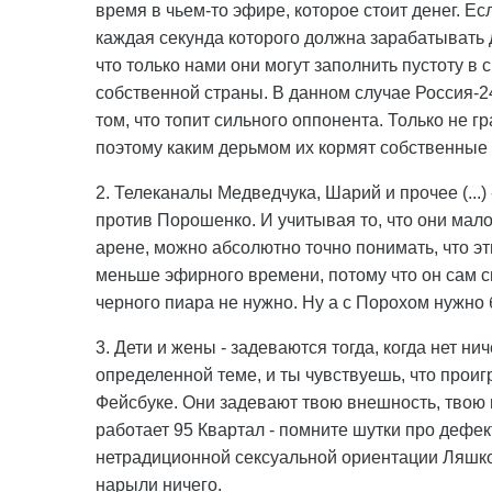
время в чьем-то эфире, которое стоит денег. Есл
каждая секунда которого должна зарабатывать д
что только нами они могут заполнить пустоту в 
собственной страны. В данном случае Россия-24
том, что топит сильного оппонента. Только не 
поэтому каким дерьмом их кормят собственные 
2. Телеканалы Медведчука, Шарий и прочее (...) 
против Порошенко. И учитывая то, что они мал
арене, можно абсолютно точно понимать, что эт
меньше эфирного времени, потому что он сам с
черного пиара не нужно. Ну а с Порохом нужно 
3. Дети и жены - задеваются тогда, когда нет н
определенной теме, и ты чувствуешь, что проиг
Фейсбуке. Они задевают твою внешность, твою м
работает 95 Квартал - помните шутки про дефе
нетрадиционной сексуальной ориентации Ляшк
нарыли ничего.