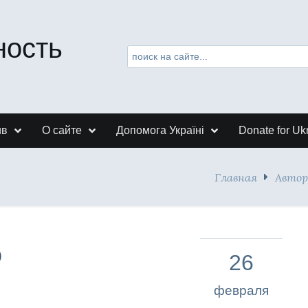
ность
ив
О сайте
Допомога Україні
Donate for Uk
Главная
Автор
О
26
февраля