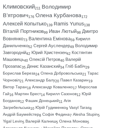
Климовский
Володимир
211
В’ятрович
Олена Курбанова
176
172
Алексей Копытько
Ramis Yunus
139
138
Віталій Портников
Иван Лютый
Дмитро
99
98
Вовнянко
Валентина Емінова
Кирилл
73
59
Данильченко
Сергей Ауслендер
Володимир
52
49
Завгородній
Юрий Христензен
Костянтин
42
42
Машовець
Олексій Петров
Валерій
40
40
Прозапас
Денис Казанский
Гліб Бабіч
35
34
29
Борислав Береза
Олена Добровольська
Тарас
24
21
Чорновіл
Александр Балу
Павел Казарин
21
20
19
Віктор Таран
Александр Коваленко
Мирослав
18
17
Гай
Мартин Брест
Кирилл Сазонов
Юрій
16
14
12
Богданов
Фашик Донецький
Агія
12
11
Загребельська
Юрій Гудименко
Vasyl Taras
10
9
8
Андрій Баумейстер
Софія Федина
Alesha Stupin
8
7
5
Yigal Levin
Валерій Калниш
Олена Монова
5
5
5
Александр Кушнарь
Михайло Подоляк
Олена