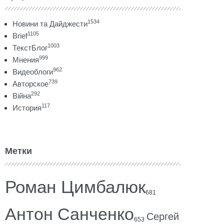
1534
Новини та Дайджести
1105
Brief
1003
ТекстБлог
999
Мнения
962
Видеоблоги
739
Авторское
292
Війна
117
История
Метки
Роман Цимбалюк
681
Антон Санченко
Сергей
653