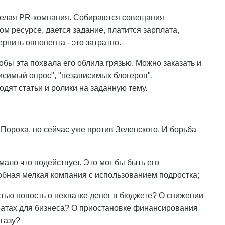
целая PR-компания. Собираются совещания
ом ресурсе, дается задание, платится зарплата,
рнить оппонента - это затратно.
обы эта похвала его облила грязью. Можно заказать и
исимый опрос", "независимых блогеров",
дят статьи и ролики на заданную тему.
 Пороха, но сейчас уже против Зеленского. И борьба
ало что подействует. Это мог бы быть его
обная мелкая компания с использованием подростка;
тью новость о нехватке денег в бюджете? О снижении
ратах для бизнеса? О приостановке финансирования
газу?