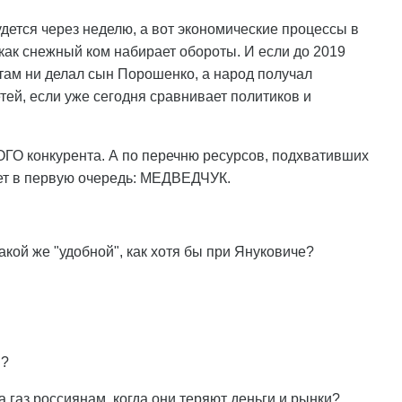
будется через неделю, а вот экономические процессы в
 как снежный ком набирает обороты. И если до 2019
 там ни делал сын Порошенко, а народ получал
етей, если уже сегодня сравнивает политиков и
ГО конкурента. А по перечню ресурсов, подхвативших
лает в первую очередь: МЕДВЕДЧУК.
акой же "удобной", как хотя бы при Януковиче?
й?
а газ россиянам, когда они теряют деньги и рынки?