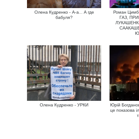
Олена Кудренко - А-а... А где
Роман Цим
бабуля?
ГАЗ, ПР
ЛУКАШЕНК
СААКАШВ
Ю
Олена Кудренко - УРКИ
Юрій Богданов 
це показова іл
т