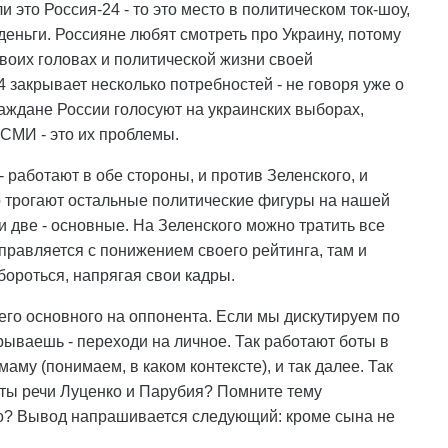
и это Россия-24 - то это место в политическом ток-шоу,
еньги. Россияне любят смотреть про Украину, потому
своих головах и политической жизни своей
 закрывает несколько потребностей - не говоря уже о
граждане России голосуют на украинских выборах,
СМИ - это их проблемы.
- работают в обе стороны, и против Зеленского, и
о трогают остальные политические фигуры на нашей
и две - основные. На Зеленского можно тратить все
правляется с понижением своего рейтинга, там и
бороться, напрягая свои кадры.
ичего основного на оппонента. Если мы дискутируем по
рываешь - переходи на личное. Так работают боты в
аму (понимаем, в каком контексте), и так далее. Так
кты речи Луценко и Парубия? Помните тему
о? Вывод напрашивается следующий: кроме сына не