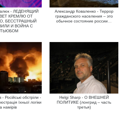
балюк - ЛЕДЕНЯЩИЙ
Александр Коваленко - Террор
ИВЕТ КРЕМЛЮ ОТ
гражданского населения – это
О, БЕССТРАШНЫЙ
обычное состояние россии…
ИЛИ И ВОЙНА С
ТЬЮБОМ
- Російські обстріли -
Helgi Sharp - О ВНЕШНЕЙ
юстрація їхньої логіки
ПОЛИТИКЕ (лонгрид – часть
а намірів
третья)