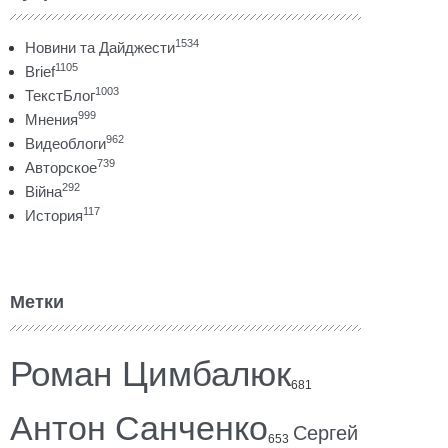
1534
Новини та Дайджести
1105
Brief
1003
ТекстБлог
999
Мнения
962
Видеоблоги
739
Авторское
292
Війна
117
История
Метки
Роман Цимбалюк
681
Антон Санченко
Сергей
653