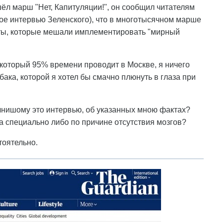
ёл марш "Нет, Капитуляции!", он сообщил читателям
ое интервью Зеленского), что в многотысячном марше
сты, которые мешали имплементировать "мирный
который 95% времени проводит в Москве, я ничего
обака, которой я хотел бы смачно плюнуть в глаза при
ычнишому это интервью, об указанных мною фактах?
та специально либо по причине отсутствия мозгов?
тоятельно.