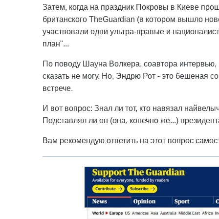
Затем, когда на праздник Покровы в Киеве прош
британского TheGuardian (в котором вышло нов
участвовали одни ультра-правые и национали
план"...
По поводу Шауна Волкера, соавтора интервью, 
сказать не могу. Но, Эндрю Рот - это бешеная с
встрече.
И вот вопрос: Знал ли тот, кто навязал найвел
Подставлял ли он (она, конечно же...) президен
Вам рекомендую ответить на этот вопрос самос