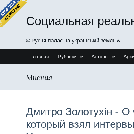
Социальная реаль
©️ Русня палає на українській землі 🔥
Главная
Рубрики
Авторы
Арх
Мнения
Дмитро Золотухін - О 
который взял интервь