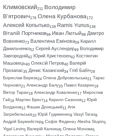
Климовский
Володимир
211
В’ятрович
Олена Курбанова
176
172
Алексей Копытько
Ramis Yunus
139
138
Віталій Портников
Иван Лютый
Дмитро
99
98
Вовнянко
Валентина Емінова
Кирилл
73
59
Данильченко
Сергей Ауслендер
Володимир
52
49
Завгородній
Юрий Христензен
Костянтин
42
42
Машовець
Олексій Петров
Валерій
40
40
Прозапас
Денис Казанский
Гліб Бабіч
35
34
29
Борислав Береза
Олена Добровольська
Тарас
24
21
Чорновіл
Александр Балу
Павел Казарин
21
20
19
Віктор Таран
Александр Коваленко
Мирослав
18
17
Гай
Мартин Брест
Кирилл Сазонов
Юрій
16
14
12
Богданов
Фашик Донецький
Агія
12
11
Загребельська
Юрій Гудименко
Vasyl Taras
10
9
8
Андрій Баумейстер
Софія Федина
Alesha Stupin
8
7
5
Yigal Levin
Валерій Калниш
Олена Монова
5
5
5
Александр Кушнарь
Михайло Подоляк
Олена