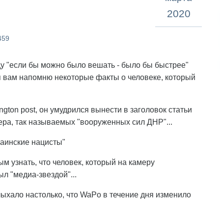
2020
459
ду "если бы можно было вешать - было бы быстрее"
, я вам напомню некоторые факты о человеке, который
ngton post, он умудрился вынести в заголовок статьи
ера, так называемых "вооруженных сил ДНР"...
раинские нацисты"
м узнать, что человек, который на камеру
л "медиа-звездой"...
ыхало настолько, что WaPo в течение дня изменило