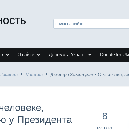
ность
ив
О сайте
Допомога Україні
Donate for Uk
Главная
Мнения
Дмитро Золотухін - О человеке, к
человеке,
8
ю у Президента
марта