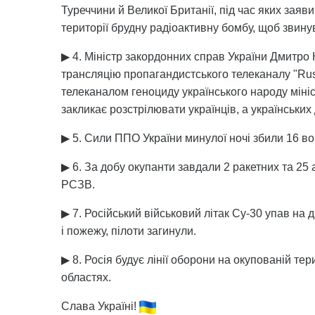
Туреччини й Великої Британії, під час яких заяви
території брудну радіоактивну бомбу, щоб звину
▶ 4. Міністр закордонних справ України Дмитро
трансляцію пропагандистського телеканалу "Russ
телеканалом геноциду українського народу міні
закликає розстрілювати українців, а українськи
▶ 5. Сили ППО України минулої ночі збили 16 в
▶ 6. За добу окупанти завдали 2 ракетних та 25 а
РСЗВ.
▶ 7. Російський військовий літак Су-30 упав на
і пожежу, пілоти загинули.
▶ 8. Росія будує лінії оборони на окупованій тери
областях.
Слава Україні!