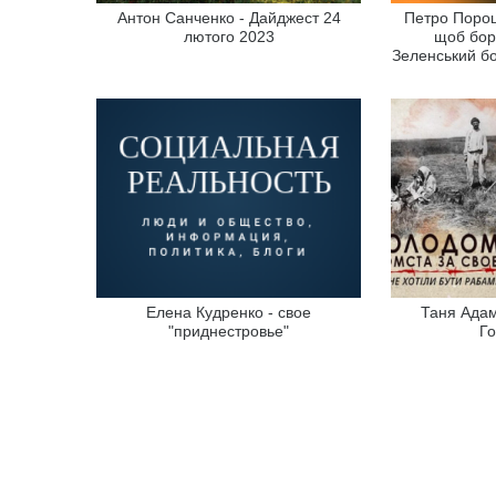
Антон Санченко - Дайджест 24
Петро Порош
лютого 2023
щоб бор
Зеленський б
Елена Кудренко - свое
Таня Адам
"приднестровье"
Г