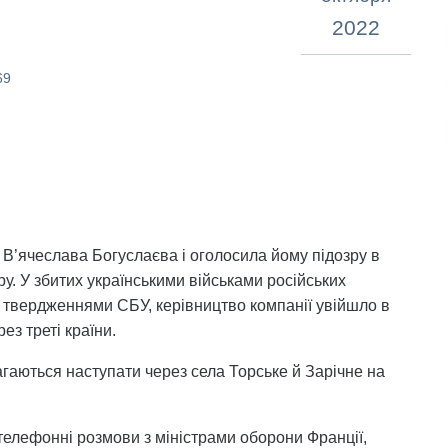
2022
69
В’ячеслава Богуслаєва і оголосила йому підозру в
у. У збитих українськими військами російських
 твердженнями СБУ, керівництво компанії увійшло в
ез треті країни.
магаються наступати через села Торське й Зарічне на
 телефонні розмови з міністрами оборони Франції,