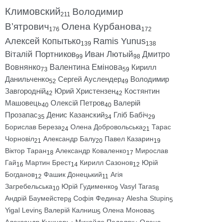
Климовский
Володимир
211
В’ятрович
Олена Курбанова
176
172
Алексей Копытько
Ramis Yunus
139
138
Віталій Портников
Иван Лютый
Дмитро
99
98
Вовнянко
Валентина Емінова
Кирилл
73
59
Данильченко
Сергей Ауслендер
Володимир
52
49
Завгородній
Юрий Христензен
Костянтин
42
42
Машовець
Олексій Петров
Валерій
40
40
Прозапас
Денис Казанский
Гліб Бабіч
35
34
29
Борислав Береза
Олена Добровольська
Тарас
24
21
Чорновіл
Александр Балу
Павел Казарин
21
20
19
Віктор Таран
Александр Коваленко
Мирослав
18
17
Гай
Мартин Брест
Кирилл Сазонов
Юрій
16
14
12
Богданов
Фашик Донецький
Агія
12
11
Загребельська
Юрій Гудименко
Vasyl Taras
10
9
8
Андрій Баумейстер
Софія Федина
Alesha Stupin
8
7
5
Yigal Levin
Валерій Калниш
Олена Монова
5
5
5
Александр Кушнарь
Михайло Подоляк
Олена