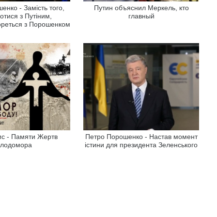
енко - Замість того,
Путин объяснил Меркель, кто
отися з Путіним,
главный
ореться з Порошенком
с - Памяти Жертв
Петро Порошенко - Настав момент
олодомора
істини для президента Зеленського