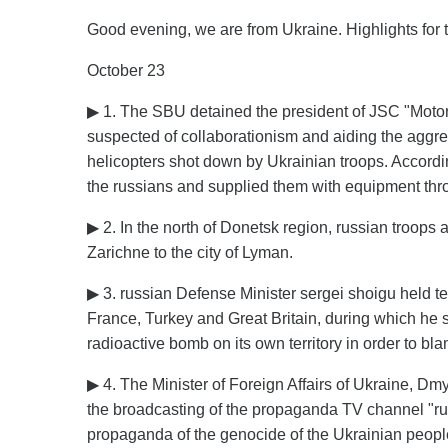
Good evening, we are from Ukraine. Highlights for 
October 23
▶ 1. The SBU detained the president of JSC "Mot
suspected of collaborationism and aiding the aggre
helicopters shot down by Ukrainian troops. Accor
the russians and supplied them with equipment thro
▶ 2. In the north of Donetsk region, russian troops 
Zarichne to the city of Lyman.
▶ 3. russian Defense Minister sergei shoigu held t
France, Turkey and Great Britain, during which he s
radioactive bomb on its own territory in order to bla
▶ 4. The Minister of Foreign Affairs of Ukraine, Dm
the broadcasting of the propaganda TV channel "russ
propaganda of the genocide of the Ukrainian people