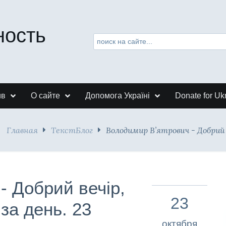
ность
ив
О сайте
Допомога Україні
Donate for Uk
Главная
ТекстБлог
Володимир В’ятрович - Добрий в
- Добрий вечір,
23
 за день. 23
октября