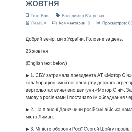
жовтня
ТекстБлог
Володимир В’ятрович
RealiUA
Комментарии: 0
Просмотров: 6
Добрий вечір, ми з України. Головне за день.
23 жовтня
(English text below)
▶ 1. СБУ затримала президента АТ «Мотор Січ» 
колабораціонізмі й пособництву державі-агресор
вертольотах виявлено двигуни «Мотор Січі». За
змову з росіянами і постачало їм обладнання чер
▶ 2. На півночі Донеччини російські війська на
місто Лиман.
▶ 3. Міністр оборони Росії Сєргєй Шойгу провів