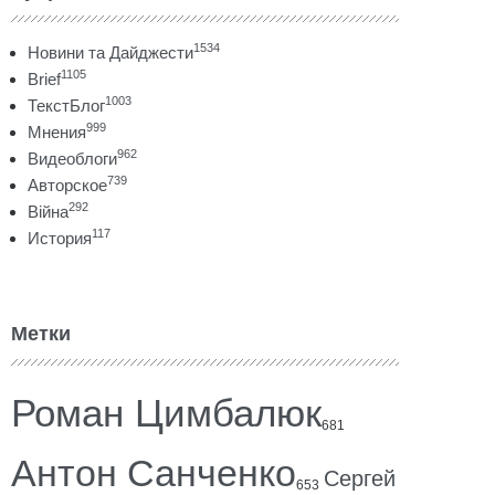
1534
Новини та Дайджести
1105
Brief
1003
ТекстБлог
999
Мнения
962
Видеоблоги
739
Авторское
292
Війна
117
История
Метки
Роман Цимбалюк
681
Антон Санченко
Сергей
653