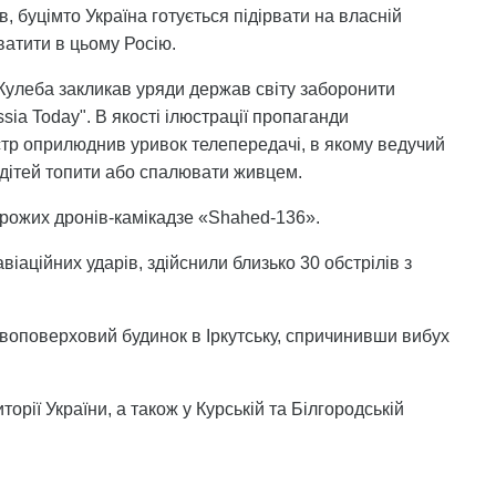
в, буцімто Україна готується підірвати на власній
ватити в цьому Росію.
 Кулеба закликав уряди держав світу заборонити
ia Today". В якості ілюстрації пропаганди
стр оприлюднив уривок телепередачі, в якому ведучий
х дітей топити або спалювати живцем.
орожих дронів-камікадзе «Shahed-136».
віаційних ударів, здійснили близько 30 обстрілів з
 двоповерховий будинок в Іркутську, спричинивши вибух
торії України, а також у Курській та Білгородській