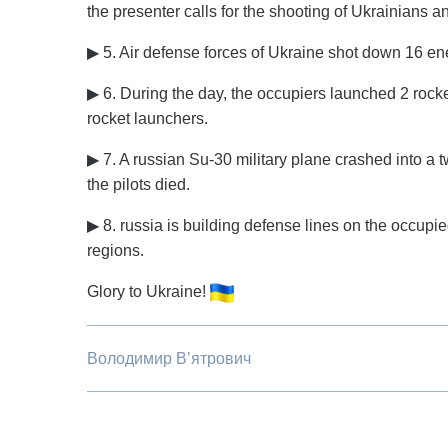
the presenter calls for the shooting of Ukrainians a
▶ 5. Air defense forces of Ukraine shot down 16 e
▶ 6. During the day, the occupiers launched 2 rocket
rocket launchers.
▶ 7. A russian Su-30 military plane crashed into a t
the pilots died.
▶ 8. russia is building defense lines on the occupie
regions.
Glory to Ukraine!
Володимир В’ятрович