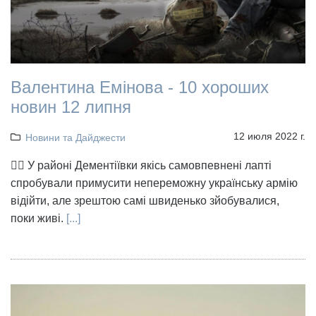
Валентина Емінова - 10 хороших
новин 12 липня
12 июля 2022 г.
Новини та Дайджести
👉🏻 У районі Дементіївки якісь самовпевнені лапті
спробували примусити непереможну українську армію
відійти, але зрештою самі швиденько зйобувалися,
поки живі.
[...]