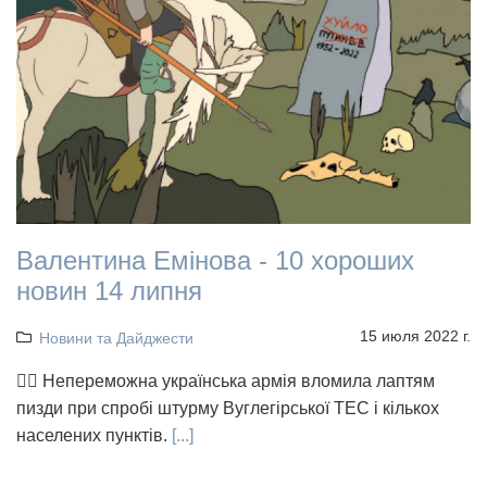
Валентина Емінова - 10 хороших
новин 14 липня
15 июля 2022 г.
Новини та Дайджести
👉🏻 Непереможна українська армія вломила лаптям
пизди при спробі штурму Вуглегірської ТЕС і кількох
населених пунктів.
[...]