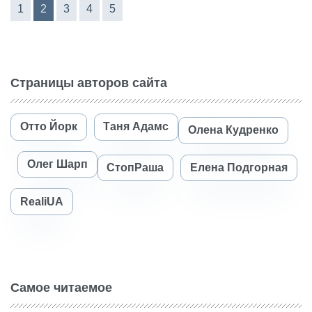
1
2
3
4
5
Страницы авторов сайта
Отто Йорк
Таня Адамс
Олена Кудренко
Олег Шарп
СтопРаша
Елена Подгорная
RealiUA
Самое читаемое