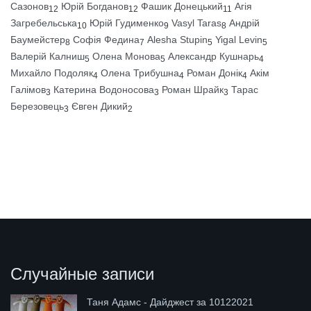
Сазонов
Юрій Богданов
Фашик Донецький
Агія
12
12
11
Загребельська
Юрій Гудименко
Vasyl Taras
Андрій
10
9
8
Баумейстер
Софія Федина
Alesha Stupin
Yigal Levin
8
7
5
5
Валерій Калниш
Олена Монова
Александр Кушнарь
5
5
4
Михайло Подоляк
Олена Трибушна
Роман Донік
Акім
4
4
4
Галімов
Катерина Водоносова
Роман Шрайк
Тарас
3
3
3
Березовець
Євген Дикий
3
2
Случайные записи
Таня Адамс - Дайджест за 10122021