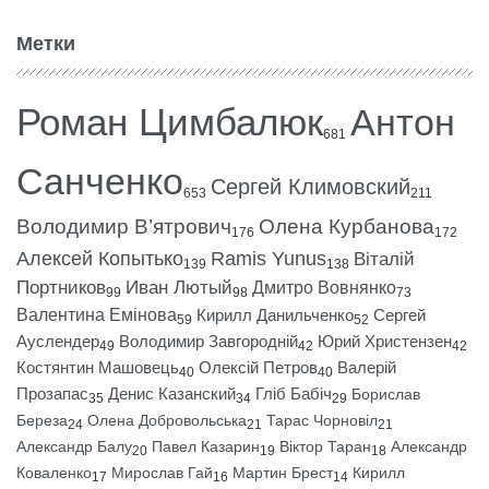
Метки
Роман Цимбалюк
Антон
681
Санченко
Сергей Климовский
653
211
Володимир В’ятрович
Олена Курбанова
176
172
Алексей Копытько
Ramis Yunus
Віталій
139
138
Портников
Иван Лютый
Дмитро Вовнянко
99
98
73
Валентина Емінова
Кирилл Данильченко
Сергей
59
52
Ауслендер
Володимир Завгородній
Юрий Христензен
49
42
42
Костянтин Машовець
Олексій Петров
Валерій
40
40
Прозапас
Денис Казанский
Гліб Бабіч
Борислав
35
34
29
Береза
Олена Добровольська
Тарас Чорновіл
24
21
21
Александр Балу
Павел Казарин
Віктор Таран
Александр
20
19
18
Коваленко
Мирослав Гай
Мартин Брест
Кирилл
17
16
14