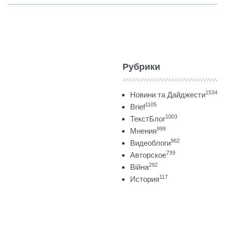
Рубрики
1534
Новини та Дайджести
1105
Brief
1003
ТекстБлог
999
Мнения
962
Видеоблоги
739
Авторское
292
Війна
117
История