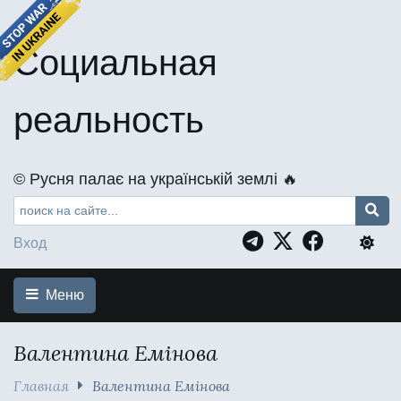
Социальная
реальность
©️ Русня палає на українській землі 🔥
Вход
Меню
Валентина Емінова
Главная
Валентина Емінова