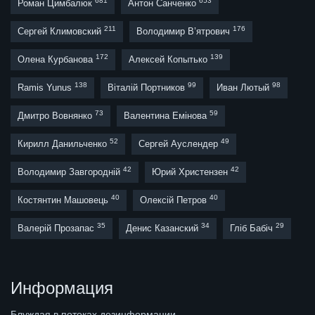
681
653
Роман Цимбалюк
Антон Санченко
211
176
Сергей Климовский
Володимир В’ятрович
172
139
Олена Курбанова
Алексей Копытько
138
99
98
Ramis Yunus
Віталій Портников
Иван Лютый
73
59
Дмитро Вовнянко
Валентина Емінова
52
49
Кирилл Данильченко
Сергей Ауслендер
42
42
Володимир Завгородній
Юрий Христензен
40
40
Костянтин Машовець
Олексій Петров
35
34
29
Валерій Прозапас
Денис Казанский
Гліб Бабіч
Информация
Блуждая в потоках дезинформации,