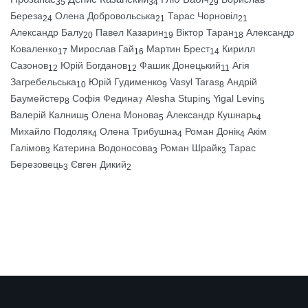
35
34
29
Береза
Олена Добровольська
Тарас Чорновіл
24
21
21
Александр Балу
Павел Казарин
Віктор Таран
Александр
20
19
18
Коваленко
Мирослав Гай
Мартин Брест
Кирилл
17
16
14
Сазонов
Юрій Богданов
Фашик Донецький
Агія
12
12
11
Загребельська
Юрій Гудименко
Vasyl Taras
Андрій
10
9
8
Баумейстер
Софія Федина
Alesha Stupin
Yigal Levin
8
7
5
5
Валерій Калниш
Олена Монова
Александр Кушнарь
5
5
4
Михайло Подоляк
Олена Трибушна
Роман Донік
Акім
4
4
4
Галімов
Катерина Водоносова
Роман Шрайк
Тарас
3
3
3
Березовець
Євген Дикий
3
2