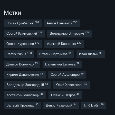
Метки
681
653
Роман Цимбалюк
Антон Санченко
211
176
Сергей Климовский
Володимир В’ятрович
172
139
Олена Курбанова
Алексей Копытько
138
99
98
Ramis Yunus
Віталій Портников
Иван Лютый
73
59
Дмитро Вовнянко
Валентина Емінова
52
49
Кирилл Данильченко
Сергей Ауслендер
42
42
Володимир Завгородній
Юрий Христензен
40
40
Костянтин Машовець
Олексій Петров
35
34
29
Валерій Прозапас
Денис Казанский
Гліб Бабіч