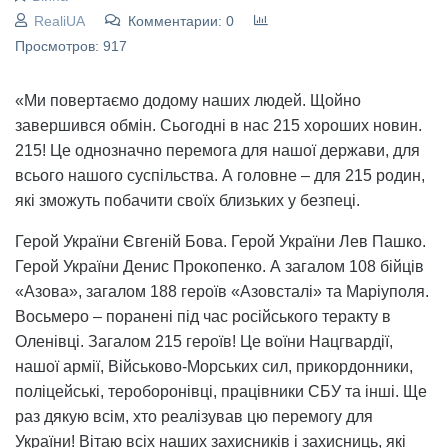
RealiUA
Комментарии: 0
Просмотров: 917
«Ми повертаємо додому наших людей. Щойно
завершився обмін. Сьогодні в нас 215 хороших новин.
215! Це однозначно перемога для нашої держави, для
всього нашого суспільства. А головне – для 215 родин,
які зможуть побачити своїх близьких у безпеці.
Герой України Євгеній Бова. Герой України Лев Пашко.
Герой України Денис Прокопенко. А загалом 108 бійців
«Азова», загалом 188 героїв «Азовсталі» та Маріуполя.
Восьмеро – поранені під час російського теракту в
Оленівці. Загалом 215 героїв! Це воїни Нацгвардії,
нашої армії, Військово-Морських сил, прикордонники,
поліцейські, тероборонівці, працівники СБУ та інші. Ще
раз дякую всім, хто реалізував цю перемогу для
України! Вітаю всіх наших захисників і захисниць, які