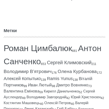
Метки
Роман Цимбалюк
Антон
681
Санченко
Сергей Климовский
653
211
Володимир В’ятрович
Олена Курбанова
176
172
Алексей Копытько
Ramis Yunus
Віталій
139
138
Портников
Иван Лютый
Дмитро Вовнянко
99
98
73
Валентина Емінова
Кирилл Данильченко
Сергей
59
52
Ауслендер
Володимир Завгородній
Юрий Христензен
49
42
42
Костянтин Машовець
Олексій Петров
Валерій
40
40
Прозапас
Денис Казанский
Гліб Бабіч
Борислав