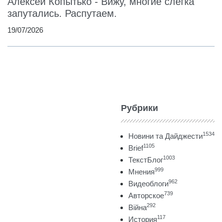
Алексей Копытько - Вижу, многие слегка
запутались. Распутаем.
19/07/2026
Рубрики
1534
Новини та Дайджести
1105
Brief
1003
ТекстБлог
999
Мнения
962
Видеоблоги
739
Авторское
292
Війна
117
История