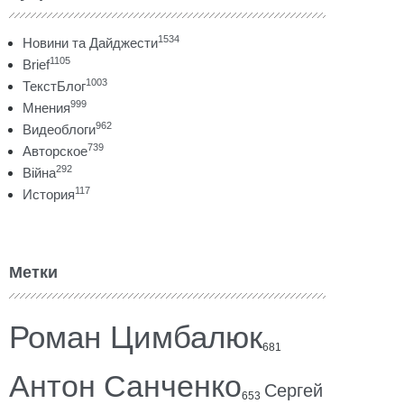
1534
Новини та Дайджести
1105
Brief
1003
ТекстБлог
999
Мнения
962
Видеоблоги
739
Авторское
292
Війна
117
История
Метки
Роман Цимбалюк
681
Антон Санченко
Сергей
653