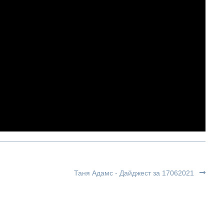
Таня Адамс - Дайджест за 17062021