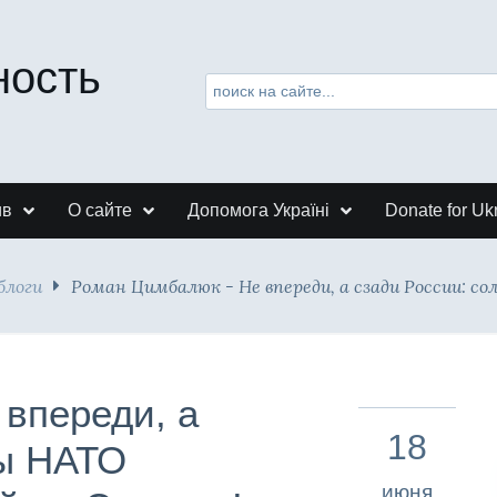
ность
ив
О сайте
Допомога Україні
Donate for Uk
блоги
Роман Цимбалюк - Не впереди, а сзади России: со
впереди, а
18
ты НАТО
июня