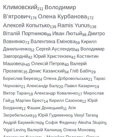
Климовский
Володимир
211
В’ятрович
Олена Курбанова
176
172
Алексей Копытько
Ramis Yunus
139
138
Віталій Портников
Иван Лютый
Дмитро
99
98
Вовнянко
Валентина Емінова
Кирилл
73
59
Данильченко
Сергей Ауслендер
Володимир
52
49
Завгородній
Юрий Христензен
Костянтин
42
42
Машовець
Олексій Петров
Валерій
40
40
Прозапас
Денис Казанский
Гліб Бабіч
35
34
29
Борислав Береза
Олена Добровольська
Тарас
24
21
Чорновіл
Александр Балу
Павел Казарин
21
20
19
Віктор Таран
Александр Коваленко
Мирослав
18
17
Гай
Мартин Брест
Кирилл Сазонов
Юрій
16
14
12
Богданов
Фашик Донецький
Агія
12
11
Загребельська
Юрій Гудименко
Vasyl Taras
10
9
8
Андрій Баумейстер
Софія Федина
Alesha Stupin
8
7
5
Yigal Levin
Валерій Калниш
Олена Монова
5
5
5
Александр Кушнарь
Михайло Подоляк
Олена