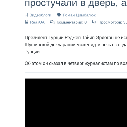
простучали в дверь, а
Видеоблоги
Роман Цимбалюк
RealiUA
Комментарии: 0
Просмотров: 9
Президент Турции Реджеп Тайип Эрдоган не ис
Шушинской декларации может идти речь о созд
Турции.
Об этом он сказал в четверг журналистам по в