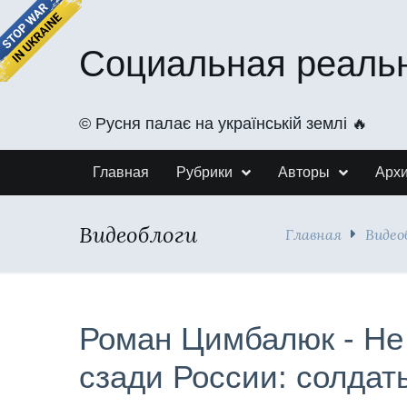
Социальная реаль
©️ Русня палає на українській землі 🔥
Главная
Рубрики
Авторы
Арх
Видеоблоги
Главная
Видео
Роман Цимбалюк - Не 
сзади России: солда