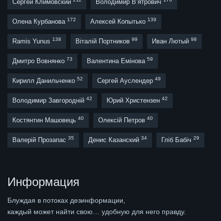
Сергей Климовский
Володимир В’ятрович
172
139
Олена Курбанова
Алексей Копытько
138
99
98
Ramis Yunus
Віталій Портников
Иван Лютый
73
59
Дмитро Вовнянко
Валентина Емінова
52
49
Кирилл Данильченко
Сергей Ауслендер
42
42
Володимир Завгородній
Юрий Христензен
40
40
Костянтин Машовець
Олексій Петров
35
34
29
Валерій Прозапас
Денис Казанский
Гліб Бабіч
Информация
Блуждая в потоках дезинформации,
каждый может найти свою… удобную для него правду.