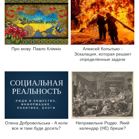
Про мову. Павло Клімкін
Алексей Копытько -
Эскалация, которая решает
определённые задачи
Олена Добровольська - А коли
Неправильне Різдво. Який
все ж таки буде досить?
календар (НЕ) бреше?