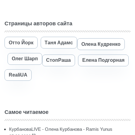
Страницы авторов сайта
Отто Йорк
Таня Адамс
Олена Кудренко
Олег Шарп
СтопРаша
Елена Подгорная
RealiUA
Самое читаемое
КурбановаLIVE - Олена Курбанова - Ramis Yunus
59