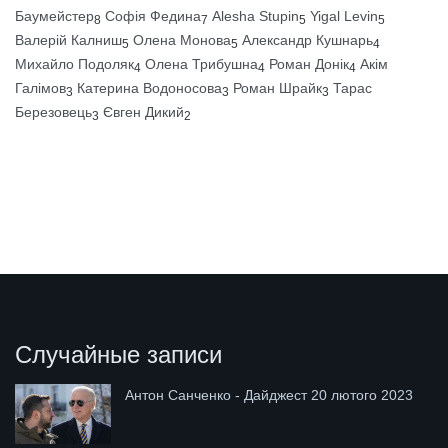
Баумейстер
Софія Федина
Alesha Stupin
Yigal Levin
8
7
5
5
Валерій Калниш
Олена Монова
Александр Кушнарь
5
5
4
Михайло Подоляк
Олена Трибушна
Роман Донік
Акім
4
4
4
Галімов
Катерина Водоносова
Роман Шрайк
Тарас
3
3
3
Березовець
Євген Дикий
3
2
Случайные записи
Антон Санченко - Дайджест 20 лютого 2023