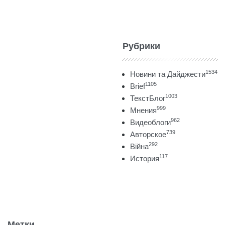
Рубрики
1534
Новини та Дайджести
1105
Brief
1003
ТекстБлог
999
Мнения
962
Видеоблоги
739
Авторское
292
Війна
117
История
Метки