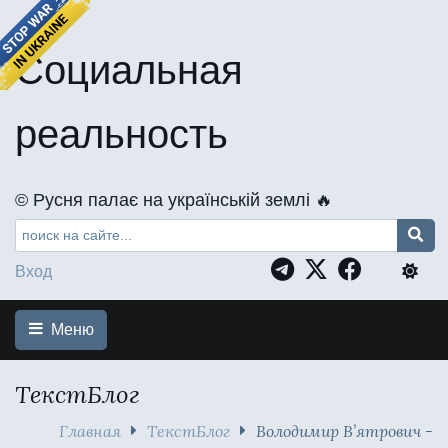
Социальная
реальность
©️ Русня палає на українській землі 🔥
Вход
Меню
ТекстБлог
Главная
ТекстБлог
Володимир В’ятрович -