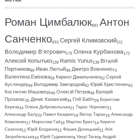
Роман Цимбалюк
Антон
681
Санченко
Сергей Климовский
653
211
Володимир В’ятрович
Олена Курбанова
176
172
Алексей Копытько
Ramis Yunus
Віталій
139
138
Портников
Иван Лютый
Дмитро Вовнянко
99
98
73
Валентина Емінова
Кирилл Данильченко
Сергей
59
52
Ауслендер
Володимир Завгородній
Юрий Христензен
49
42
42
Костянтин Машовець
Олексій Петров
Валерій
40
40
Прозапас
Денис Казанский
Гліб Бабіч
Борислав
35
34
29
Береза
Олена Добровольська
Тарас Чорновіл
24
21
21
Александр Балу
Павел Казарин
Віктор Таран
Александр
20
19
18
Коваленко
Мирослав Гай
Мартин Брест
Кирилл
17
16
14
Сазонов
Юрій Богданов
Фашик Донецький
Агія
12
12
11
Загребельська
Юрій Гудименко
Vasyl Taras
Андрій
10
9
8