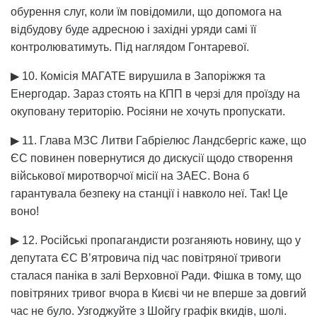
обурення слуг, коли їм повідомили, що допомога на
відбудову буде адресною і західні уряди самі її
контролюватимуть. Під наглядом Гонтаревої.
▶ 10. Комісія МАГАТЕ вирушила в Запоріжжя та
Енергодар. Зараз стоять на КПП в черзі для проїзду на
окуповану територію. Росіяни не хочуть пропускати.
▶ 11. Глава МЗС Литви Габріелюс Ландсбергіс каже, що
ЄС повинен повернутися до дискусії щодо створення
військової миротворчої місії на ЗАЕС. Вона б
гарантувала безпеку на станції і навколо неї. Так! Це
воно!
▶ 12. Російські пропагандисти розганяють новину, що у
депутата ЄС В’ятровича під час повітряної тривоги
сталася паніка в залі Верховної Ради. Фішка в тому, що
повітряних тривог вчора в Києві чи не вперше за довгий
час не було. Узгоджуйте з Шойгу графік вкидів, шолі.