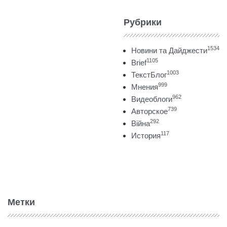
Рубрики
1534
Новини та Дайджести
1105
Brief
1003
ТекстБлог
999
Мнения
962
Видеоблоги
739
Авторское
292
Війна
117
История
Метки