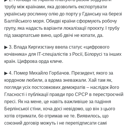
трубу між країнами, яка дозволить експортувати
українську рослинну олію до порту у Гданську на березі
Балтійського моря. Обидві країни сформують робочу
групу, яка надасть варіанти локалізації проєкту. І трубу
під закарпатське вино, щоб двічі не копати, да.
▶ 3. Влада Киргизстану ввела статус «цифрового
кочівника» для ІТ-спеціалістів з Росії, Білорусі та інших
країн. Цифрова орда кличе.
▶ 4. Помер Михайло Горбачов. Президент, якого за
кордоном любили, а вдома зневажали. Хай там як,
погляди усіх постсовкових демократів – наслідок його
Гласності і публікації правди про СРСР в перестроєчній
пресі. Як на мене, це навіть важливіше за падіння
Берлінської стіни, хоча досі невідомо, що він з цього
хотів отримати, бо отримав не те. Виявилось, що
союзний договір можуть і не перепідписати самі