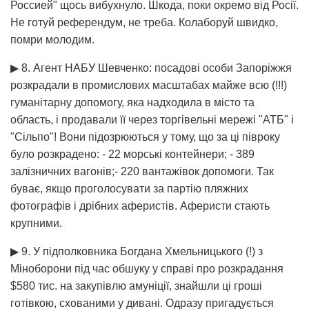
Россией" щось вибухнуло. Шкода, поки окремо від Росії.
Не готуй референдум, не треба. Колаборуй швидко,
помри молодим.
▶ 8. Агент НАБУ Шевченко: посадові особи Запоріжжя
розкрадали в промислових масштабах майже всю (!!!)
гуманітарну допомогу, яка надходила в місто та
область, і продавали її через торгівельні мережі "АТБ" і
"Сільпо"! Вони підозрюються у тому, що за ці півроку
було розкрадено: - 22 морські контейнери; - 389
залізничних вагонів;- 220 вантажівок допомоги. Так
буває, якщо проголосувати за партію пляжних
фотографів і дрібних аферистів. Аферисти стають
крупними.
▶ 9. У підполковника Богдана Хмельницького (!) з
Міноборони під час обшуку у справі про розкрадання
$580 тис. на закупівлю амуніції, знайшли ці гроші
готівкою, схованими у дивані. Одразу пригадується