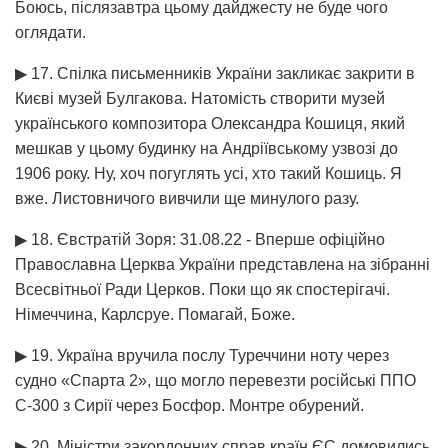
Боюсь, післязавтра цьому дайджесту не буде чого
оглядати.
▶ 17. Спілка письменників України закликає закрити в
Києві музей Булгакова. Натомість створити музей
українського композитора Олександра Кошиця, який
мешкав у цьому будинку на Андріївському узвозі до
1906 року. Ну, хоч погуглять усі, хто такий Кошиць. Я
вже. Листовничого вивчили ще минулого разу.
▶ 18. Євстратій Зоря: 31.08.22 - Вперше офіційно
Православна Церква України представлена на зібранні
Всесвітньої Ради Церков. Поки що як спостерігачі.
Німеччина, Карлсруе. Помагай, Боже.
▶ 19. Україна вручила послу Туреччини ноту через
судно «Спарта 2», що могло перевезти російські ППО
С-300 з Сирії через Босфор. Монтре обурений.
▶ 20. Міністри закордонних справ країн ЄС домовились