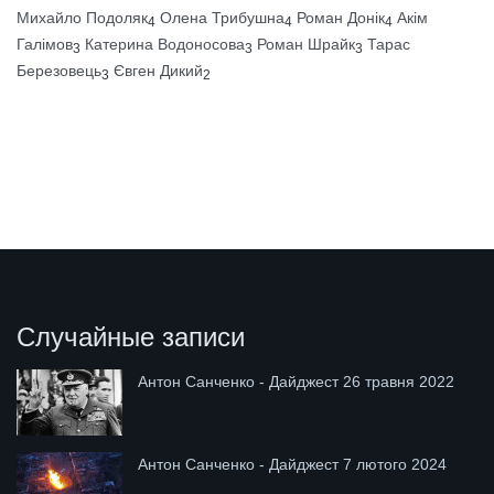
Михайло Подоляк
Олена Трибушна
Роман Донік
Акім
4
4
4
Галімов
Катерина Водоносова
Роман Шрайк
Тарас
3
3
3
Березовець
Євген Дикий
3
2
Случайные записи
Антон Санченко - Дайджест 26 травня 2022
Антон Санченко - Дайджест 7 лютого 2024