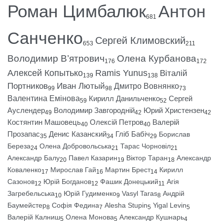
Роман Цимбалюк
Антон
681
Санченко
Сергей Климовский
653
211
Володимир В’ятрович
Олена Курбанова
176
172
Алексей Копытько
Ramis Yunus
Віталій
139
138
Портников
Иван Лютый
Дмитро Вовнянко
99
98
73
Валентина Емінова
Кирилл Данильченко
Сергей
59
52
Ауслендер
Володимир Завгородній
Юрий Христензен
49
42
42
Костянтин Машовець
Олексій Петров
Валерій
40
40
Прозапас
Денис Казанский
Гліб Бабіч
Борислав
35
34
29
Береза
Олена Добровольська
Тарас Чорновіл
24
21
21
Александр Балу
Павел Казарин
Віктор Таран
Александр
20
19
18
Коваленко
Мирослав Гай
Мартин Брест
Кирилл
17
16
14
Сазонов
Юрій Богданов
Фашик Донецький
Агія
12
12
11
Загребельська
Юрій Гудименко
Vasyl Taras
Андрій
10
9
8
Баумейстер
Софія Федина
Alesha Stupin
Yigal Levin
8
7
5
5
Валерій Калниш
Олена Монова
Александр Кушнарь
5
5
4