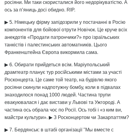
росіяни. Ми таки скористалися його недорікуватістю. А
ось за п’яниць досі обидно. RIP.
▶ 5. Німецьку фірму запідозрили у постачанні в Росію
компонентів для бойової отрути Новічок. Це круче всіх
анекдотів «Продати патрончики?» про ізраїльських
танкістів і палестинських автоматників. Цього
Франкенштейна Європа викормила сама.
▶ 6. Обирати прийдеться всім. Маріупольський
драмтеатр планує тур російськими містами за участі
Росконцерта. Це саме той театр, на будівлю якого
росіяни скинули надпотужну бомбу, коли в підвалах
знаходилося понад 1000 людей. Частина трупи
евакуювалася і дає вистави у Львові та Ужгороді. А
частина ось обрала чос по Росії. Ось тобі і «з ким ви,
майстри культури». ▶ З Росконцертом чи Закарпаттям?
▶ 7. Бердянськ: в штабі організації "Мы вместе с