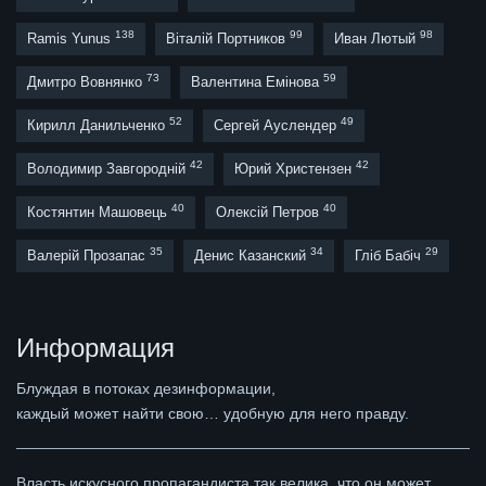
138
99
98
Ramis Yunus
Віталій Портников
Иван Лютый
73
59
Дмитро Вовнянко
Валентина Емінова
52
49
Кирилл Данильченко
Сергей Ауслендер
42
42
Володимир Завгородній
Юрий Христензен
40
40
Костянтин Машовець
Олексій Петров
35
34
29
Валерій Прозапас
Денис Казанский
Гліб Бабіч
Информация
Блуждая в потоках дезинформации,
каждый может найти свою… удобную для него правду.
Власть искусного пропагандиста так велика, что он может