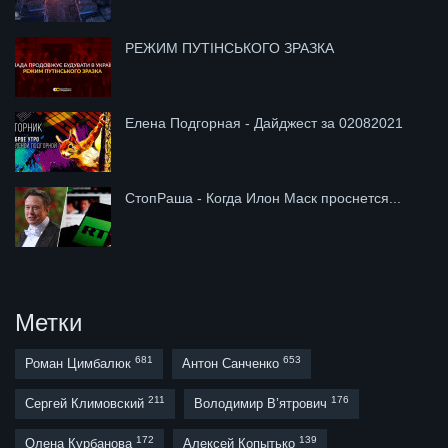
РЕЖИМ ПУТІНСЬКОГО ЗРАЗКА
Елена Подгорная - Дайджест за 02082021
СтопРаша - Когда Илон Маск проснется...
Метки
681
653
Роман Цимбалюк
Антон Санченко
211
176
Сергей Климовский
Володимир В’ятрович
172
139
Олена Курбанова
Алексей Копытько