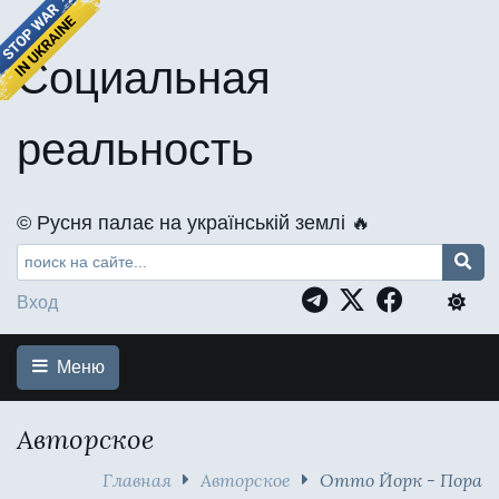
Социальная
реальность
©️ Русня палає на українській землі 🔥
Вход
Меню
Авторское
Главная
Авторское
Отто Йорк - Пора