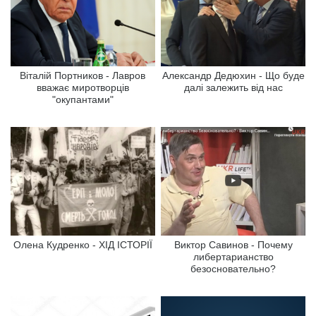
Віталій Портников - Лавров
Александр Дедюхин - Що буде
вважає миротворців
далі залежить від нас
"окупантами"
Олена Кудренко - ХІД ІСТОРІЇ
Виктор Савинов - Почему
либертарианство
безосновательно?