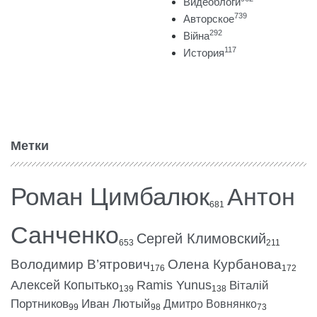
Видеоблоги
739
Авторское
292
Війна
117
История
Метки
Роман Цимбалюк
Антон
681
Санченко
Сергей Климовский
653
211
Володимир В’ятрович
Олена Курбанова
176
172
Алексей Копытько
Ramis Yunus
Віталій
139
138
Портников
Иван Лютый
Дмитро Вовнянко
99
98
73