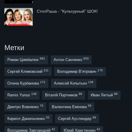
СтопРаша - "Культурный" ШОК!
Метки
681
653
Роман Цимбалюк
Антон Санченко
211
176
Сергей Климовский
Володимир В’ятрович
172
139
Олена Курбанова
Алексей Копытько
138
99
98
Ramis Yunus
Віталій Портников
Иван Лютый
73
59
Дмитро Вовнянко
Валентина Емінова
52
49
Кирилл Данильченко
Сергей Ауслендер
42
42
Володимир Завгородній
Юрий Христензен