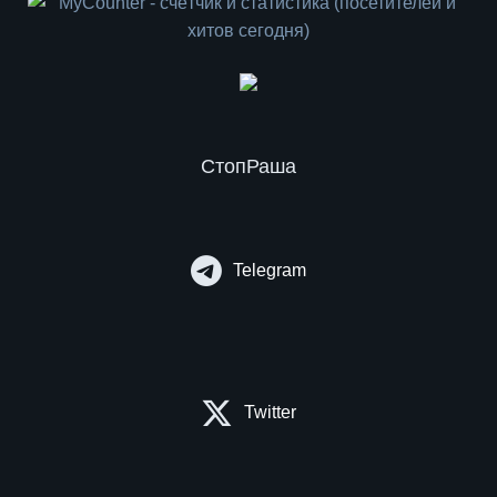
СтопРаша
Telegram
Twitter