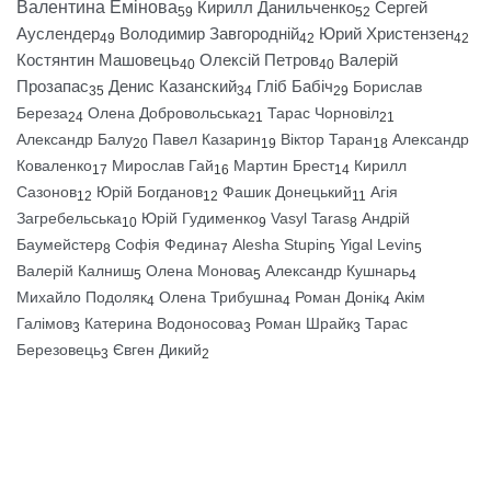
Валентина Емінова
Кирилл Данильченко
Сергей
59
52
Ауслендер
Володимир Завгородній
Юрий Христензен
49
42
42
Костянтин Машовець
Олексій Петров
Валерій
40
40
Прозапас
Денис Казанский
Гліб Бабіч
Борислав
35
34
29
Береза
Олена Добровольська
Тарас Чорновіл
24
21
21
Александр Балу
Павел Казарин
Віктор Таран
Александр
20
19
18
Коваленко
Мирослав Гай
Мартин Брест
Кирилл
17
16
14
Сазонов
Юрій Богданов
Фашик Донецький
Агія
12
12
11
Загребельська
Юрій Гудименко
Vasyl Taras
Андрій
10
9
8
Баумейстер
Софія Федина
Alesha Stupin
Yigal Levin
8
7
5
5
Валерій Калниш
Олена Монова
Александр Кушнарь
5
5
4
Михайло Подоляк
Олена Трибушна
Роман Донік
Акім
4
4
4
Галімов
Катерина Водоносова
Роман Шрайк
Тарас
3
3
3
Березовець
Євген Дикий
3
2