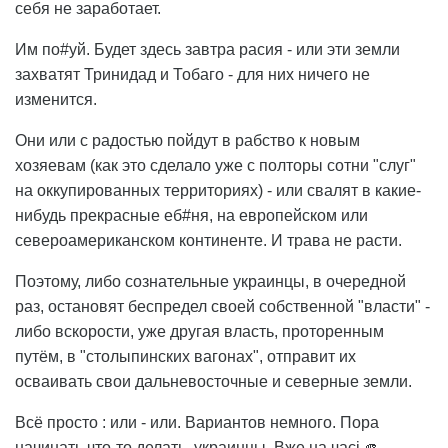
себя не заработает.
Им по#уй. Будет здесь завтра расия - или эти земли
захватят Тринидад и Тобаго - для них ничего не
изменится.
Они или с радостью пойдут в рабство к новым
хозяевам (как это сделало уже с полторы сотни "слуг"
на оккупированных территориях) - или свалят в какие-
нибудь прекрасные еб#ня, на европейском или
североамериканском континенте. И трава не расти.
Поэтому, либо сознательные украинцы, в очередной
раз, остановят беспредел своей собственной "власти" -
либо вскорости, уже другая власть, проторенным
путём, в "столыпинских вагонах", отправит их
осваивать свои дальневосточные и северные земли.
Всё просто : или - или. Вариантов немного. Пора
начинать что-то делать, украинцы. Вже на часі 🫵