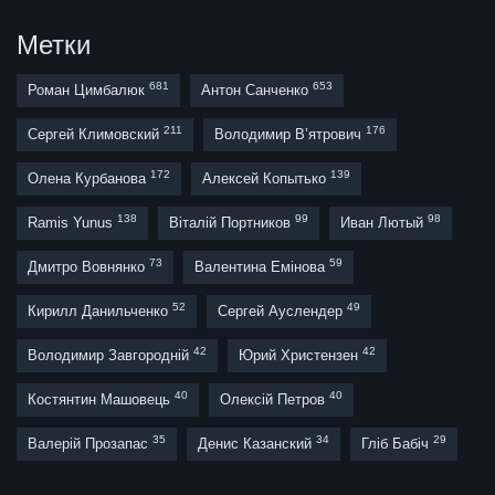
Метки
681
653
Роман Цимбалюк
Антон Санченко
211
176
Сергей Климовский
Володимир В’ятрович
172
139
Олена Курбанова
Алексей Копытько
138
99
98
Ramis Yunus
Віталій Портников
Иван Лютый
73
59
Дмитро Вовнянко
Валентина Емінова
52
49
Кирилл Данильченко
Сергей Ауслендер
42
42
Володимир Завгородній
Юрий Христензен
40
40
Костянтин Машовець
Олексій Петров
35
34
29
Валерій Прозапас
Денис Казанский
Гліб Бабіч