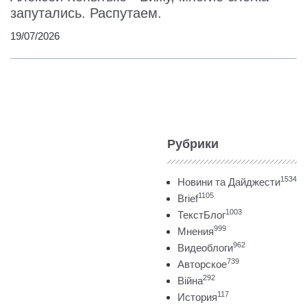
запутались. Распутаем.
19/07/2026
Рубрики
1534
Новини та Дайджести
1105
Brief
1003
ТекстБлог
999
Мнения
962
Видеоблоги
739
Авторское
292
Війна
117
История