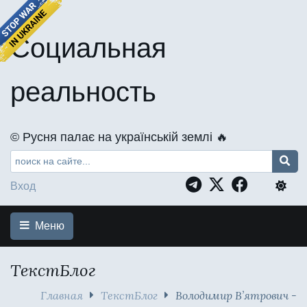
Социальная
реальность
©️ Русня палає на українській землі 🔥
Вход
Меню
ТекстБлог
Главная
ТекстБлог
Володимир В’ятрович -