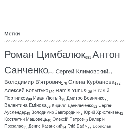
Метки
Роман Цимбалюк
Антон
681
Санченко
Сергей Климовский
653
211
Володимир В’ятрович
Олена Курбанова
176
172
Алексей Копытько
Ramis Yunus
Віталій
139
138
Портников
Иван Лютый
Дмитро Вовнянко
99
98
73
Валентина Емінова
Кирилл Данильченко
Сергей
59
52
Ауслендер
Володимир Завгородній
Юрий Христензен
49
42
42
Костянтин Машовець
Олексій Петров
Валерій
40
40
Прозапас
Денис Казанский
Гліб Бабіч
Борислав
35
34
29