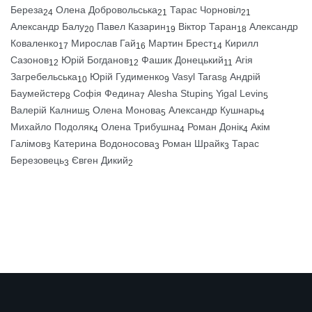
Береза
Олена Добровольська
Тарас Чорновіл
24
21
21
Александр Балу
Павел Казарин
Віктор Таран
Александр
20
19
18
Коваленко
Мирослав Гай
Мартин Брест
Кирилл
17
16
14
Сазонов
Юрій Богданов
Фашик Донецький
Агія
12
12
11
Загребельська
Юрій Гудименко
Vasyl Taras
Андрій
10
9
8
Баумейстер
Софія Федина
Alesha Stupin
Yigal Levin
8
7
5
5
Валерій Калниш
Олена Монова
Александр Кушнарь
5
5
4
Михайло Подоляк
Олена Трибушна
Роман Донік
Акім
4
4
4
Галімов
Катерина Водоносова
Роман Шрайк
Тарас
3
3
3
Березовець
Євген Дикий
3
2