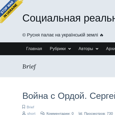
Социальная реаль
©️ Русня палає на українській землі 🔥
Главная
Рубрики
Авторы
Арх
Brief
Война с Ордой. Серг
Brief
short
Комментарии: 0
Просмотров: 730