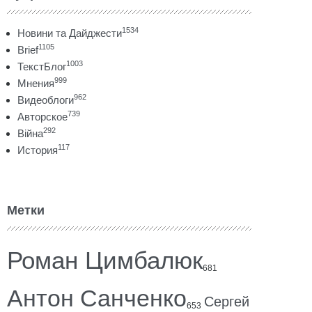
1534
Новини та Дайджести
1105
Brief
1003
ТекстБлог
999
Мнения
962
Видеоблоги
739
Авторское
292
Війна
117
История
Метки
Роман Цимбалюк
681
Антон Санченко
Сергей
653