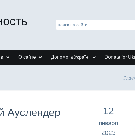
ность
ив
О сайте
Допомога Україні
Donate for Uk
Глав
12
ей Ауслендер
января
2023