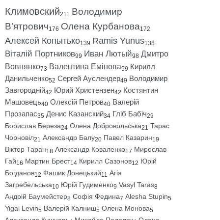
Климовский
Володимир
211
В’ятрович
Олена Курбанова
176
172
Алексей Копытько
Ramis Yunus
139
138
Віталій Портников
Иван Лютый
Дмитро
99
98
Вовнянко
Валентина Емінова
Кирилл
73
59
Данильченко
Сергей Ауслендер
Володимир
52
49
Завгородній
Юрий Христензен
Костянтин
42
42
Машовець
Олексій Петров
Валерій
40
40
Прозапас
Денис Казанский
Гліб Бабіч
35
34
29
Борислав Береза
Олена Добровольська
Тарас
24
21
Чорновіл
Александр Балу
Павел Казарин
21
20
19
Віктор Таран
Александр Коваленко
Мирослав
18
17
Гай
Мартин Брест
Кирилл Сазонов
Юрій
16
14
12
Богданов
Фашик Донецький
Агія
12
11
Загребельська
Юрій Гудименко
Vasyl Taras
10
9
8
Андрій Баумейстер
Софія Федина
Alesha Stupin
8
7
5
Yigal Levin
Валерій Калниш
Олена Монова
5
5
5
Александр Кушнарь
Михайло Подоляк
Олена