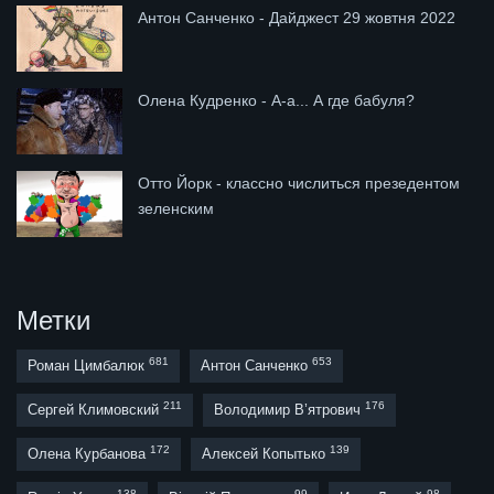
Антон Санченко - Дайджест 29 жовтня 2022
Олена Кудренко - А-а... А где бабуля?
Отто Йорк - классно числиться презедентом
зеленским
Метки
681
653
Роман Цимбалюк
Антон Санченко
211
176
Сергей Климовский
Володимир В’ятрович
172
139
Олена Курбанова
Алексей Копытько
138
99
98