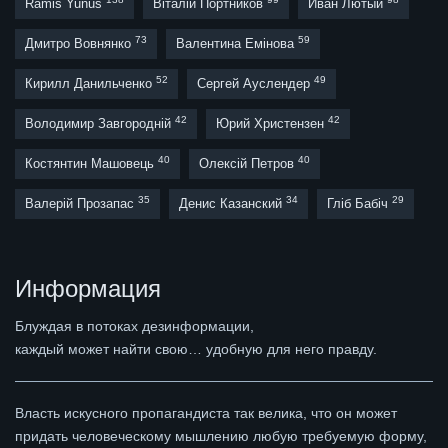
Ramis Yunus
Віталій Портников
Иван Лютый
73
59
Дмитро Вовнянко
Валентина Емінова
52
49
Кирилл Данильченко
Сергей Ауслендер
42
42
Володимир Завгородній
Юрий Христензен
40
40
Костянтин Машовець
Олексій Петров
35
34
29
Валерій Прозапас
Денис Казанский
Гліб Бабіч
Информация
Блуждая в потоках дезинформации,
каждый может найти свою… удобную для него правду.
Власть искусного пропагандиста так велика, что он может
придать человеческому мышлению любую требуемую форму,