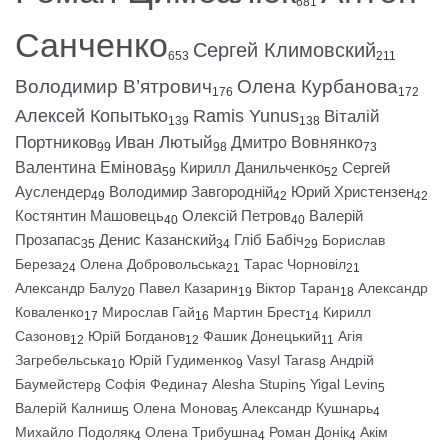
681
Санченко
Сергей Климовский
653
211
Володимир В’ятрович
Олена Курбанова
176
172
Алексей Копытько
Ramis Yunus
Віталій
139
138
Портников
Иван Лютый
Дмитро Вовнянко
99
98
73
Валентина Емінова
Кирилл Данильченко
Сергей
59
52
Ауслендер
Володимир Завгородній
Юрий Христензен
49
42
42
Костянтин Машовець
Олексій Петров
Валерій
40
40
Прозапас
Денис Казанский
Гліб Бабіч
Борислав
35
34
29
Береза
Олена Добровольська
Тарас Чорновіл
24
21
21
Александр Балу
Павел Казарин
Віктор Таран
Александр
20
19
18
Коваленко
Мирослав Гай
Мартин Брест
Кирилл
17
16
14
Сазонов
Юрій Богданов
Фашик Донецький
Агія
12
12
11
Загребельська
Юрій Гудименко
Vasyl Taras
Андрій
10
9
8
Баумейстер
Софія Федина
Alesha Stupin
Yigal Levin
8
7
5
5
Валерій Калниш
Олена Монова
Александр Кушнарь
5
5
4
Михайло Подоляк
Олена Трибушна
Роман Донік
Акім
4
4
4