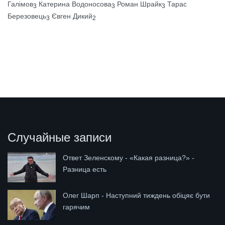
Галімов
Катерина Водоносова
Роман Шрайк
Тарас
3
3
3
Березовець
Євген Дикий
3
2
Случайные записи
Ответ Зеленскому - «Какая разница?» -
Разница есть
Олег Шарп - Наступний тиждень обіцяє бути
гарячим