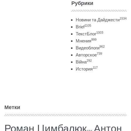
Рубрики
1534
Новини та Дайджести
1105
Brief
1003
ТекстБлог
999
Мнения
962
Видеоблоги
739
Авторское
292
Війна
117
История
Метки
Роман Цимбалюк
Антон