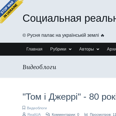
Социальная реаль
©️ Русня палає на українській землі 🔥
Главная
Рубрики
Авторы
Арх
Видеоблоги
"Том і Джеррі" - 80 рок
Видеоблоги
RealiUA
Комментарии: 0
Просмотров: 1