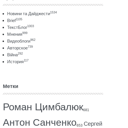
1534
Новини та Дайджести
1105
Brief
1003
ТекстБлог
999
Мнения
962
Видеоблоги
739
Авторское
292
Війна
117
История
Метки
Роман Цимбалюк
681
Антон Санченко
Сергей
653