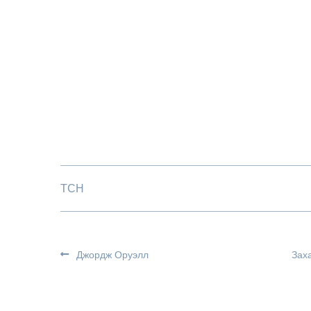
ТСН
Джордж Оруэлл
Зах