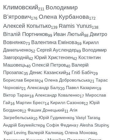
Климовский
Володимир
211
В’ятрович
Олена Курбанова
176
172
Алексей Копытько
Ramis Yunus
139
138
Віталій Портников
Иван Лютый
Дмитро
99
98
Вовнянко
Валентина Емінова
Кирилл
73
59
Данильченко
Сергей Ауслендер
Володимир
52
49
Завгородній
Юрий Христензен
Костянтин
42
42
Машовець
Олексій Петров
Валерій
40
40
Прозапас
Денис Казанский
Гліб Бабіч
35
34
29
Борислав Береза
Олена Добровольська
Тарас
24
21
Чорновіл
Александр Балу
Павел Казарин
21
20
19
Віктор Таран
Александр Коваленко
Мирослав
18
17
Гай
Мартин Брест
Кирилл Сазонов
Юрій
16
14
12
Богданов
Фашик Донецький
Агія
12
11
Загребельська
Юрій Гудименко
Vasyl Taras
10
9
8
Андрій Баумейстер
Софія Федина
Alesha Stupin
8
7
5
Yigal Levin
Валерій Калниш
Олена Монова
5
5
5
Александр Кушнарь
Михайло Подоляк
Олена