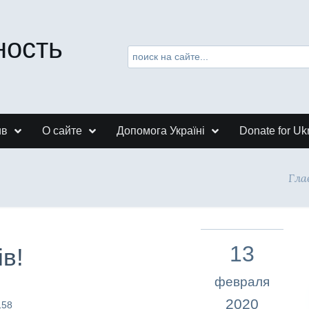
ность
ив
О сайте
Допомога Україні
Donate for Uk
Гла
13
ів!
февраля
2020
158