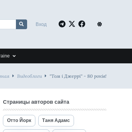
Вход
raine
вная
Видеоблоги
"Том і Джеррі" - 80 років!
Страницы авторов сайта
Отто Йорк
Таня Адамс